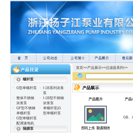
首页
>>
产品展示
>>
过滤器系列
>>
螺杆泵
·
·
G型单螺杆泵
I-1B系列浓浆
泵
·
·
整体不锈钢
I-1B型不锈钢
产品图片
产品
浓浆泵
浓浆泵
·
·
GF型不锈钢
单螺杆泵|G
单螺杆泵
型单螺杆泵
GB、
·
G型单螺杆泵
配调速电机
隔膜泵