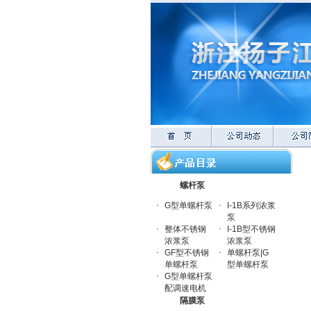
螺杆泵
·
·
G型单螺杆泵
I-1B系列浓浆
泵
·
·
整体不锈钢
I-1B型不锈钢
浓浆泵
浓浆泵
·
·
GF型不锈钢
单螺杆泵|G
单螺杆泵
型单螺杆泵
·
G型单螺杆泵
配调速电机
隔膜泵