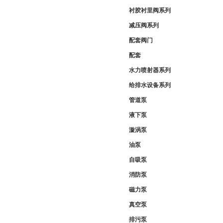
衬胶衬里阀系列
减压阀系列
配套阀门
配套
水力喷射器系列
给排水设备系列
管道泵
液下泵
漩涡泵
油泵
自吸泵
消防泵
磁力泵
真空泵
排污泵