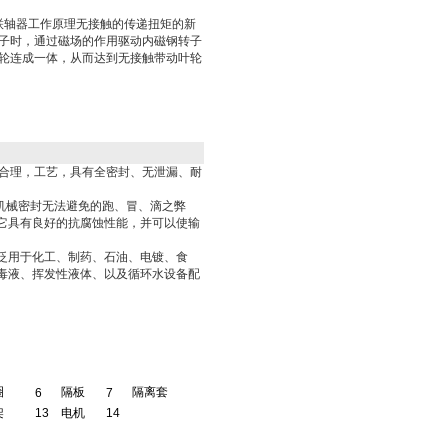
联轴器工作原理无接触的传递扭矩的新
子时，通过磁场的作用驱动内磁钢转子
轮连成一体，从而达到无接触带动叶轮
计合理，工艺，具有全密封、无泄漏、耐
机械密封无法避免的跑、冒、滴之弊
它具有良好的抗腐蚀性能，并可以使输
泛用于化工、制药、石油、电镀、食
毒液、挥发性液体、以及循环水设备配
圈
隔板
隔离套
6
7
架
13
电机
14