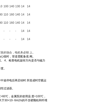
10
100
140
130
14
14
30
110
160
140
14
14
30
110
160
140
14
14
-
-
-
14
14
-
-
-
14
14
装的场合，电机务必朝 上。
轴心线时，管道需配备底 阀。
。 4、检查电机旋转方向是否与
磁力
开度。
中途停电后再启动时 所造成时空载运
磁性过滤器。
<60℃，金属
泵
的使用温 度<100℃，
于30×10- 6m2/s的不含硬颗粒和纤维