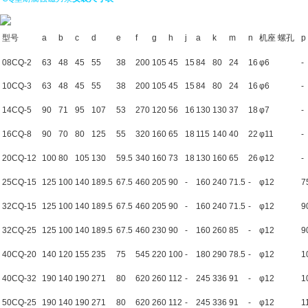
型号
a
b
c
d
e
f
g
h
j
a
k
m
n
机座 螺孔
p
08CQ-2
63
48
45
55
38
200
105
45
15
84
80
24
16
φ6
-
10CQ-3
63
48
45
55
38
200
105
45
15
84
80
24
16
φ6
-
14CQ-5
90
71
95
107
53
270
120
56
16
130
130
37
18
φ7
-
16CQ-8
90
70
80
125
55
320
160
65
18
115
140
40
22
φ11
-
20CQ-12
100
80
105
130
59.5
340
160
73
18
130
160
65
26
φ12
-
25CQ-15
125
100
140
189.5
67.5
460
205
90
-
160
240
71.5
-
φ12
7
32CQ-15
125
100
140
189.5
67.5
460
205
90
-
160
240
71.5
-
φ12
9
32CQ-25
125
100
140
189.5
67.5
460
230
90
-
160
260
85
-
φ12
9
40CQ-20
140
120
155
235
75
545
220
100
-
180
290
78.5
-
φ12
1
40CQ-32
190
140
190
271
80
620
260
112
-
245
336
91
-
φ12
1
50CQ-25
190
140
190
271
80
620
260
112
-
245
336
91
-
φ12
1