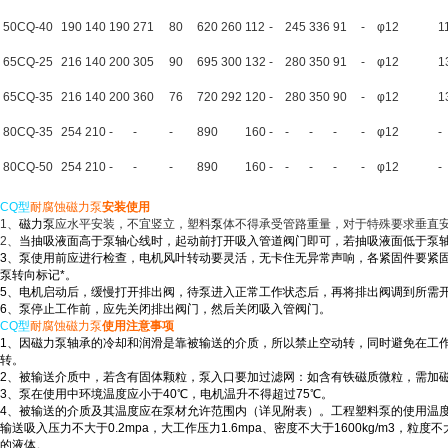
50CQ-40
190
140
190
271
80
620
260
112
-
245
336
91
-
φ12
1
65CQ-25
216
140
200
305
90
695
300
132
-
280
350
91
-
φ12
1
65CQ-35
216
140
200
360
76
720
292
120
-
280
350
90
-
φ12
1
80CQ-35
254
210
-
-
-
890
160
-
-
-
-
-
φ12
-
80CQ-50
254
210
-
-
-
890
160
-
-
-
-
-
φ12
-
CQ型
耐腐蚀磁力泵
安装使用
1、
磁力泵
应水平安装，不宜竖立，塑料
泵
体不得承受管路重量，对于特殊要求垂直安
2、
当抽吸液面高于
泵
轴心线时，起动前打开吸入管道阀门即可，若抽吸液面低于
泵
3、
泵
使用前应进行检查，电机风叶转动要灵活，无卡住无异常声响，各紧固件要紧固
泵
转向标记*。
5、电机启动后，缓慢打开排出阀，待
泵
进入正常工作状态后，再将排出阀调到所需
6、
泵
停止工作前，应先关闭排出阀门，然后关闭吸入管阀门。
CQ型
耐腐蚀磁力泵
使用注意事项
1、因
磁力泵
轴承的冷却和润滑是靠被输送的介质，所以禁止空动转，同时避免在工作
转。
2、被输送介质中，若含有固体颗粒，
泵
入口要加过滤网：如含有铁磁质微粒，需加
3、
泵
在使用中环境温度应小于40℃，电机温升不得超过75℃。
4、被输送的介质及其温度应在
泵
材允许范围内（详见附表）。工程塑料
泵
的使用温度
输送吸入压力不大于0.2mpa，大工作压力1.6mpa、密度不大于1600kg/m3，粒度不大
的液体。