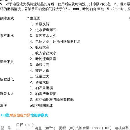
5、对于输送液为易沉淀结晶的介质，使用后应及时清洗，排净
泵
内积液。 6、
磁力
环的磨损情况，若轴承和轴套的间隙大于0.5～1mm，叶轮轴向 窜动1.5～2mm时
故障形式
产生原因
1、水
泵
反转
2、进水管道漏气
泵
不出水
3、
泵
腔蓄水太少
4、电压太高，启动时联轴器打滑
5、吸程太高
1、吸入管径太小
2、叶轮流道阻塞
流量不足
3、扬程过高
4、转速太低
1、流量过大
扬程过低
2、转速太低
1、轴严重磨损
噪音太大
2、轴套严重磨损
3、驱动磁钢杯与隔离套接触
漏液
o型密封圈损坏
CQ型
耐腐蚀磁力泵
性能参数表
口径（mm)
3
型 号
扬程 （m)
汽蚀余量 （npsh）r(m)
电机功率 
流量 （m
/h）