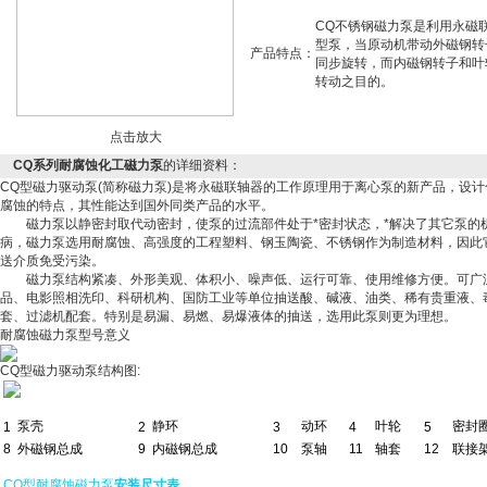
CQ不锈钢磁力泵是利用永磁
型泵，当原动机带动外磁钢转
产品特点：
同步旋转，而内磁钢转子和叶
转动之目的。
点击放大
CQ系列耐腐蚀化工磁力泵
的详细资料：
CQ型磁力驱动泵(简称磁力泵)是将永磁联轴器的工作原理用于离心泵的新产品，设
腐蚀的特点，其性能达到国外同类产品的水平。
磁力泵以静密封取代动密封，使泵的过流部件处于*密封状态，*解决了其它泵的
病，磁力泵选用耐腐蚀、高强度的工程塑料、钢玉陶瓷、不锈钢作为制造材料，因此
送介质免受污染。
磁力泵结构紧凑、外形美观、体积小、噪声低、运行可靠、使用维修方便。可广
品、电影照相洗印、科研机构、国防工业等单位抽送酸、碱液、油类、稀有贵重液、
套、过滤机配套。特别是易漏、易燃、易爆液体的抽送，选用此泵则更为理想。
耐腐蚀磁力泵型号意义
CQ型磁力驱动泵结构图:
泵
壳
静环
动环
叶轮
密封
1
2
3
4
5
8
外磁钢总成
9
内磁钢总成
10
泵轴
11
轴套
12
联接
CQ型耐腐蚀磁力泵
安装尺寸表