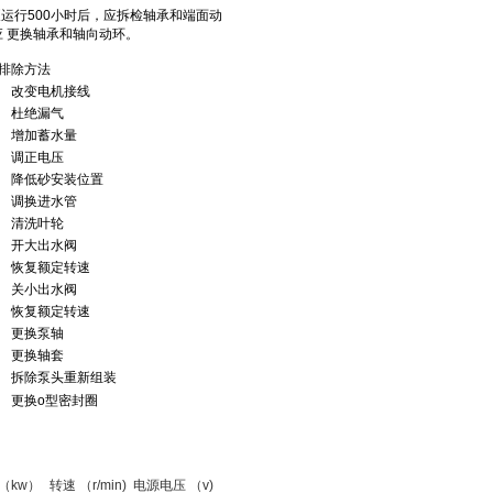
泵
运行500小时后，应拆检轴承和端面动
，应 更换轴承和轴向动环。
排除方法
改变电机接线
杜绝漏气
增加蓄水量
调正电压
降低砂安装位置
调换进水管
清洗叶轮
开大出水阀
恢复额定转速
关小出水阀
恢复额定转速
更换泵轴
更换轴套
拆除
泵
头重新组装
更换o型密封圈
（kw）
转速 （r/min)
电源电压 （v)