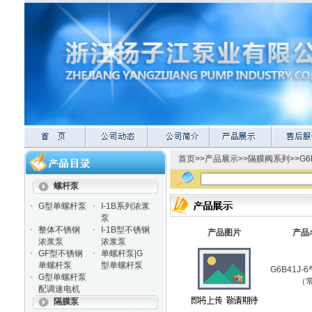
首页
>>
产品展示
>>
隔膜阀系列
>>
G
螺杆泵
·
·
G型单螺杆泵
I-1B系列浓浆
泵
·
·
整体不锈钢
I-1B型不锈钢
产品图片
产品
浓浆泵
浓浆泵
·
·
GF型不锈钢
单螺杆泵|G
单螺杆泵
型单螺杆泵
G6B41J
·
G型单螺杆泵
（
配调速电机
隔膜泵