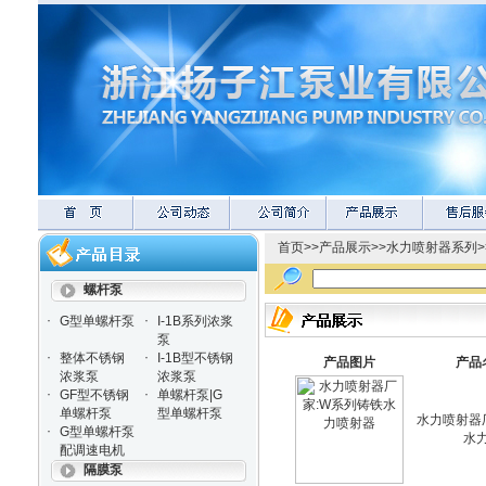
首页
>>
产品展示
>>
水力喷射器系列
>
螺杆泵
·
·
G型单螺杆泵
I-1B系列浓浆
泵
·
·
整体不锈钢
I-1B型不锈钢
产品图片
产品
浓浆泵
浓浆泵
·
·
GF型不锈钢
单螺杆泵|G
单螺杆泵
型单螺杆泵
水力喷射器
·
G型单螺杆泵
水
配调速电机
隔膜泵