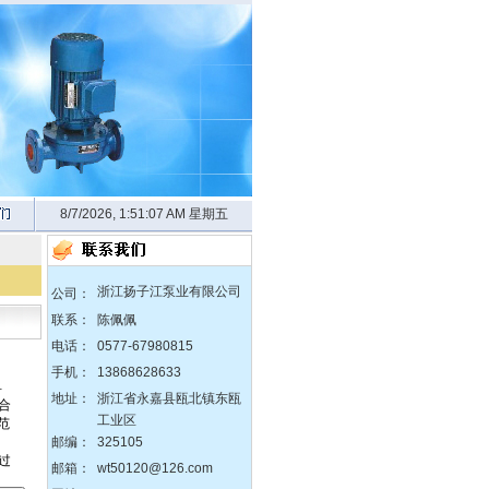
8/7/2026, 1:51:07 AM 星期五
浙江扬子江泵业有限公司
公司：
联系：
陈佩佩
电话：
0577-67980815
手机：
13868628633
地址：
浙江省永嘉县瓯北镇东瓯
zX防爆无堵塞自吸泵
工业区
邮编：
325105
邮箱：
wt50120@126.com