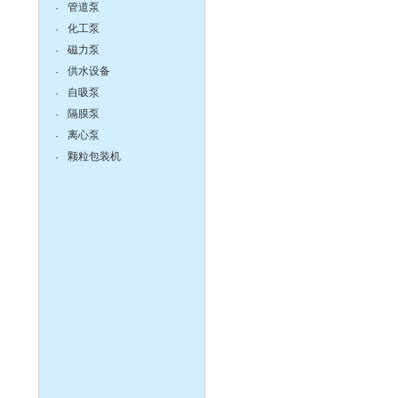
管道泵
·
化工泵
·
磁力泵
·
离心泵:ISG系列单级单吸立
式管道离心泵
供水设备
·
自吸泵
·
隔膜泵
·
离心泵
·
颗粒包装机
·
液下泵,耐腐蚀液下泵
zX防爆无堵塞自吸泵
DBY304不锈钢电动隔膜泵