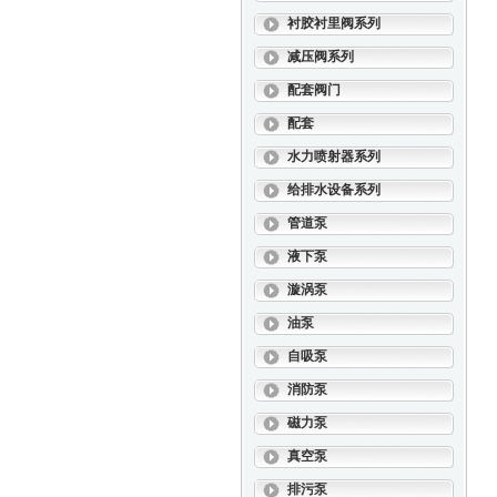
衬胶衬里阀系列
减压阀系列
配套阀门
配套
水力喷射器系列
给排水设备系列
管道泵
液下泵
漩涡泵
油泵
自吸泵
消防泵
磁力泵
真空泵
排污泵