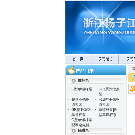
螺杆泵
·
·
G型单螺杆泵
I-1B系列浓浆
泵
·
·
整体不锈钢
I-1B型不锈钢
浓浆泵
浓浆泵
·
·
GF型不锈钢
单螺杆泵|G
单螺杆泵
型单螺杆泵
·
G型单螺杆泵
配调速电机
隔膜泵