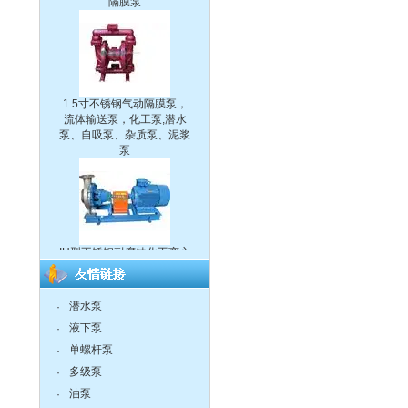
1.5寸不锈钢气动隔膜泵，
流体输送泵，化工泵,潜水
泵、自吸泵、杂质泵、泥浆
泵
IH型不锈钢耐腐蚀化工离心
泵
潜水泵
·
液下泵
·
单螺杆泵
·
CQ系列耐腐蚀化工磁力泵
多级泵
·
油泵
·