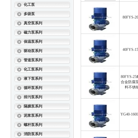
化工泵
多级泵
80FYS
真空泵系列
磁力泵系列
保温泵系列
40FYS
驱动泵系列
管道泵系列
化工泵系列
80FYS-
液下泵系列
合金防腐泵8
料不锈
循环泵系列
排污泵系列
隔膜泵系列
YG40-1
泥浆泵系列
螺杆泵系列
消防泵系列