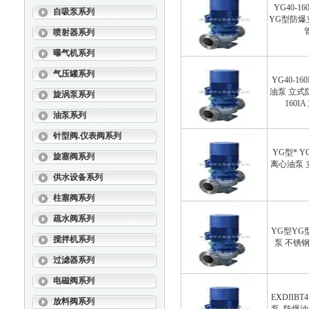
YG40-1
自吸泵系列
YG型防爆
喷射器系列
曝气机系列
气压罐系列
YG40-1
油泵 立式防
旋涡泵系列
160I
油泵系列
针型阀.仪表阀系列
YG型* 
旋塞阀系列
离心油泵
供水设备系列
柱塞阀系列
疏水阀系列
YG型Y
搅拌机系列
泵 不锈
过滤器系列
电磁阀系列
EXDIIB
放料阀系列