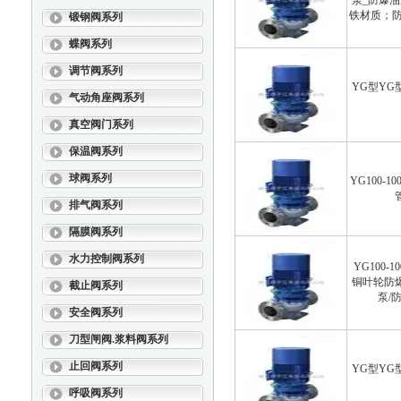
泵_防爆
铁材质；防爆
锻钢阀系列
蝶阀系列
调节阀系列
YG型Y
气动角座阀系列
真空阀门系列
保温阀系列
球阀系列
YG100-
排气阀系列
隔膜阀系列
水力控制阀系列
YG100-1
铜叶轮防
截止阀系列
泵/
安全阀系列
刀型闸阀.浆料阀系列
止回阀系列
YG型Y
呼吸阀系列