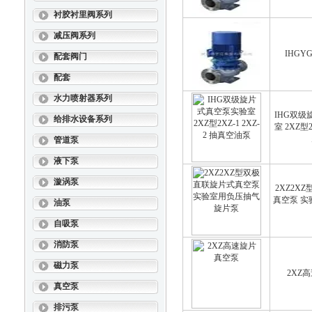
衬胶衬里阀系列
减压阀系列
IHG
配套阀门
配套
水力喷射器系列
IHG双
给排水设备系列
室 2XZ型2
管道泵
液下泵
漩涡泵
2XZ2X
真空泵 
油泵
自吸泵
消防泵
磁力泵
2XZ
真空泵
排污泵