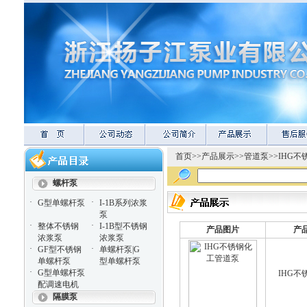
首页
>>
产品展示
>>
管道泵
>>
IHG不
螺杆泵
·
·
G型单螺杆泵
I-1B系列浓浆
泵
·
·
整体不锈钢
I-1B型不锈钢
产品图片
产
浓浆泵
浓浆泵
·
·
GF型不锈钢
单螺杆泵|G
单螺杆泵
型单螺杆泵
·
G型单螺杆泵
IHG
配调速电机
隔膜泵