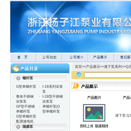
首页
>>
产品展示
>>
液下泵系列
>>
Q
螺杆泵
·
·
G型单螺杆泵
I-1B系列浓浆
泵
·
·
整体不锈钢
I-1B型不锈钢
产品图片
产品
浓浆泵
浓浆泵
·
·
GF型不锈钢
单螺杆泵|G
单螺杆泵
型单螺杆泵
液下泵:Q
·
G型单螺杆泵
配调速电机
隔膜泵