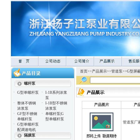
首页
>>
产品展示
>>
管道泵
>>
G型屏
螺杆泵
·
·
G型单螺杆泵
I-1B系列浓浆
泵
·
·
整体不锈钢
I-1B型不锈钢
产品图片
产
浓浆泵
浓浆泵
·
·
GF型不锈钢
单螺杆泵|G
单螺杆泵
型单螺杆泵
管道泵厂
·
G型单螺杆泵
配调速电机
隔膜泵