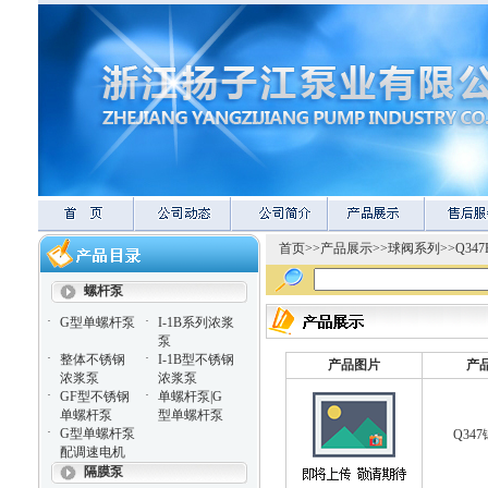
首页
>>
产品展示
>>
球阀系列
>>
Q34
螺杆泵
·
·
G型单螺杆泵
I-1B系列浓浆
泵
·
·
整体不锈钢
I-1B型不锈钢
产品图片
产
浓浆泵
浓浆泵
·
·
GF型不锈钢
单螺杆泵|G
单螺杆泵
型单螺杆泵
·
G型单螺杆泵
Q34
配调速电机
隔膜泵