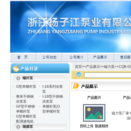
首页
>>
产品展示
>>
磁力泵
>>
CQB-
螺杆泵
·
·
G型单螺杆泵
I-1B系列浓浆
泵
·
·
整体不锈钢
I-1B型不锈钢
产品图片
产品
浓浆泵
浓浆泵
·
·
GF型不锈钢
单螺杆泵|G
单螺杆泵
型单螺杆泵
磁力泵厂家:
·
G型单螺杆泵
温
配调速电机
隔膜泵