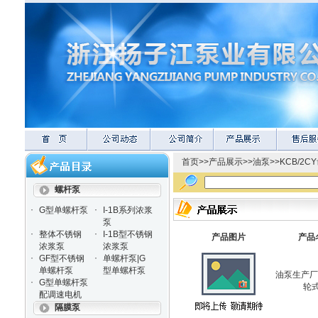
首页
>>
产品展示
>>
油泵
>>
KCB/2
螺杆泵
·
·
G型单螺杆泵
I-1B系列浓浆
泵
·
·
整体不锈钢
I-1B型不锈钢
产品图片
产品
浓浆泵
浓浆泵
·
·
GF型不锈钢
单螺杆泵|G
单螺杆泵
型单螺杆泵
油泵生产厂家
·
G型单螺杆泵
轮
配调速电机
隔膜泵