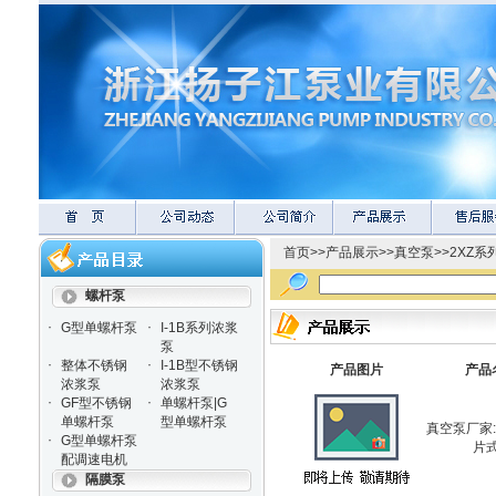
首页
>>
产品展示
>>
真空泵
>>
2XZ
螺杆泵
·
·
G型单螺杆泵
I-1B系列浓浆
泵
·
·
整体不锈钢
I-1B型不锈钢
产品图片
产品
浓浆泵
浓浆泵
·
·
GF型不锈钢
单螺杆泵|G
单螺杆泵
型单螺杆泵
真空泵厂家:
·
G型单螺杆泵
片
配调速电机
隔膜泵