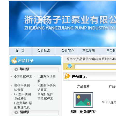
首页
>>
产品展示
>>
电磁阀系列
>>
M
螺杆泵
·
·
G型单螺杆泵
I-1B系列浓浆
泵
·
·
整体不锈钢
I-1B型不锈钢
产品图片
产品
浓浆泵
浓浆泵
·
·
GF型不锈钢
单螺杆泵|G
单螺杆泵
型单螺杆泵
MDFZ直
·
G型单螺杆泵
配调速电机
隔膜泵