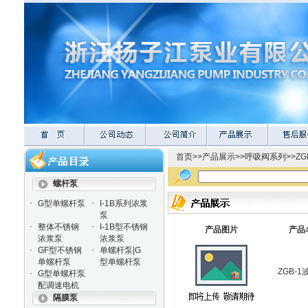
首页
>>
产品展示
>>
呼吸阀系列
>>
Z
螺杆泵
·
·
G型单螺杆泵
I-1B系列浓浆
泵
·
·
整体不锈钢
I-1B型不锈钢
产品图片
产品
浓浆泵
浓浆泵
·
·
GF型不锈钢
单螺杆泵|G
单螺杆泵
型单螺杆泵
ZGB-
·
G型单螺杆泵
配调速电机
隔膜泵