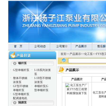
首页
>>
产品展示
>>
化工泵
>>
FYS
螺杆泵
·
·
G型单螺杆泵
I-1B系列浓浆
泵
·
·
整体不锈钢
I-1B型不锈钢
产品图片
产
浓浆泵
浓浆泵
·
·
GF型不锈钢
单螺杆泵|G
单螺杆泵
型单螺杆泵
化工泵生产
·
G型单螺杆泵
塑料
配调速电机
隔膜泵