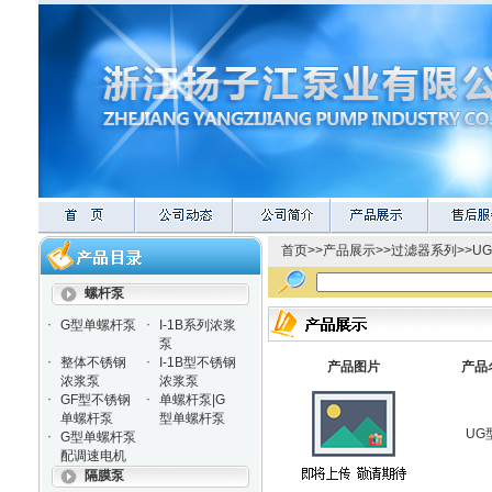
首页
>>
产品展示
>>
过滤器系列
>>
U
螺杆泵
·
·
G型单螺杆泵
I-1B系列浓浆
泵
·
·
整体不锈钢
I-1B型不锈钢
产品图片
产品
浓浆泵
浓浆泵
·
·
GF型不锈钢
单螺杆泵|G
单螺杆泵
型单螺杆泵
UG
·
G型单螺杆泵
配调速电机
隔膜泵