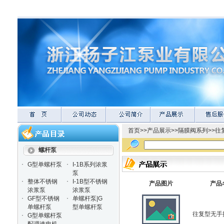
首页
>>
产品展示
>>
隔膜阀系列
>>
往
螺杆泵
·
·
G型单螺杆泵
I-1B系列浓浆
泵
·
·
整体不锈钢
I-1B型不锈钢
产品图片
产品
浓浆泵
浓浆泵
·
·
GF型不锈钢
单螺杆泵|G
单螺杆泵
型单螺杆泵
往复型无手
·
G型单螺杆泵