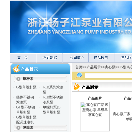
首页
>>
产品展示
>>
离心泵
>>
IS型离
螺杆泵
·
·
G型单螺杆泵
I-1B系列浓浆
泵
·
·
整体不锈钢
I-1B型不锈钢
产品图片
产品
浓浆泵
浓浆泵
·
·
GF型不锈钢
单螺杆泵|G
单螺杆泵
型单螺杆泵
离心泵厂家:
·
G型单螺杆泵
单
配调速电机
隔膜泵