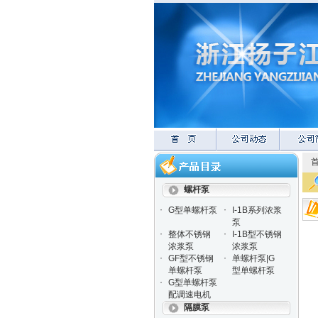
螺杆泵
·
·
G型单螺杆泵
I-1B系列浓浆
泵
·
·
整体不锈钢
I-1B型不锈钢
浓浆泵
浓浆泵
·
·
GF型不锈钢
单螺杆泵|G
单螺杆泵
型单螺杆泵
·
G型单螺杆泵
配调速电机
隔膜泵