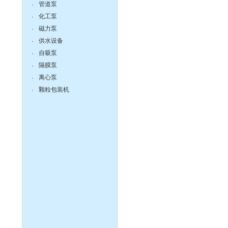
管道泵
·
化工泵
·
磁力泵
·
供水设备
·
离心泵:ISG系列单级单吸立
式管道离心泵
自吸泵
·
隔膜泵
·
离心泵
·
颗粒包装机
·
液下泵,耐腐蚀液下泵
zX防爆无堵塞自吸泵