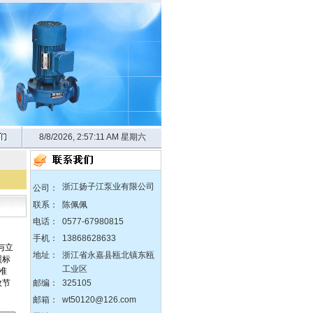
8/8/2026, 2:57:11 AM 星期六
浙江扬子江泵业有限公司
公司：
联系：
陈佩佩
电话：
0577-67980815
手机：
13868628633
地址：
浙江省永嘉县瓯北镇东瓯
工业区
zX防爆无堵塞自吸泵
邮编：
325105
邮箱：
wt50120@126.com