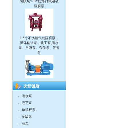
隔膜泵
1.5寸不锈钢气动隔膜泵，
流体输送泵，化工泵,潜水
泵、自吸泵、杂质泵、泥浆
泵
IH型不锈钢耐腐蚀化工离心
泵
潜水泵
·
液下泵
·
单螺杆泵
·
多级泵
·
CQ系列耐腐蚀化工磁力泵
油泵
·