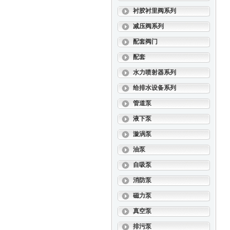
衬胶衬里阀系列
减压阀系列
配套阀门
配套
水力喷射器系列
给排水设备系列
管道泵
液下泵
漩涡泵
油泵
自吸泵
消防泵
磁力泵
真空泵
排污泵