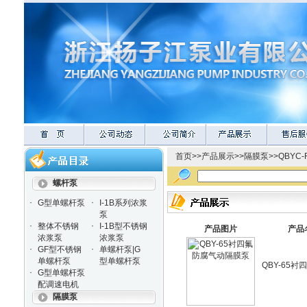
首页
>>
产品展示
>>
隔膜泵
>>
QBYC
螺杆泵
·
·
G型单螺杆泵
I-1B系列浓浆
泵
·
·
整体不锈钢
I-1B型不锈钢
产品图片
产品
浓浆泵
浓浆泵
·
·
GF型不锈钢
单螺杆泵|G
单螺杆泵
型单螺杆泵
QBY-65
·
G型单螺杆泵
配调速电机
隔膜泵