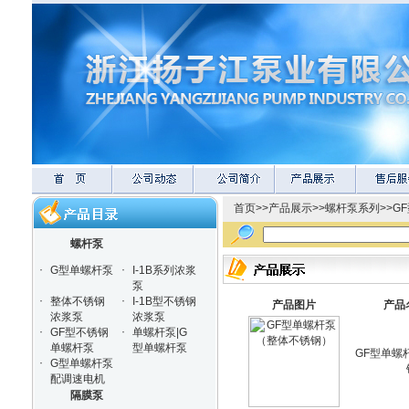
首页
>>
产品展示
>>
螺杆泵系列
>>
G
螺杆泵
·
·
G型单螺杆泵
I-1B系列浓浆
泵
·
·
整体不锈钢
I-1B型不锈钢
产品图片
产品
浓浆泵
浓浆泵
·
·
GF型不锈钢
单螺杆泵|G
单螺杆泵
型单螺杆泵
GF型单螺
·
G型单螺杆泵
配调速电机
隔膜泵