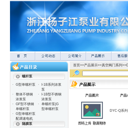
首页
>>
产品展示
>>
真空阀门系列
>>
螺杆泵
·
·
G型单螺杆泵
I-1B系列浓浆
泵
·
·
整体不锈钢
I-1B型不锈钢
产品图片
产品
浓浆泵
浓浆泵
·
·
GF型不锈钢
单螺杆泵|G
单螺杆泵
型单螺杆泵
DYC-Q系
·
G型单螺杆泵
配调速电机
隔膜泵