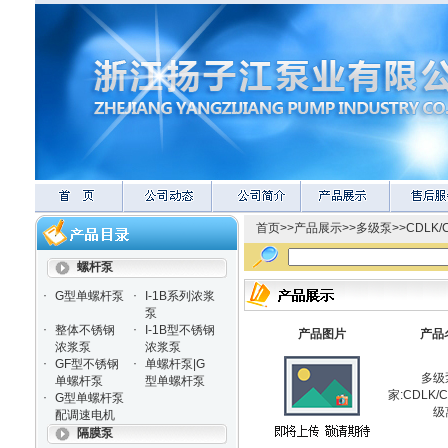
首页
>>
产品展示
>>
多级泵
>>
CDLK
螺杆泵
·
·
G型单螺杆泵
I-1B系列浓浆
泵
·
·
整体不锈钢
I-1B型不锈钢
产品图片
产品
浓浆泵
浓浆泵
·
·
GF型不锈钢
单螺杆泵|G
多级
单螺杆泵
型单螺杆泵
家:CDLK
·
G型单螺杆泵
级
配调速电机
隔膜泵