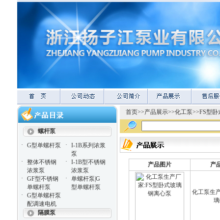
首页
>>
产品展示
>>
化工泵
>>
FS型
螺杆泵
·
·
G型单螺杆泵
I-1B系列浓浆
泵
·
·
整体不锈钢
I-1B型不锈钢
产品图片
产
浓浆泵
浓浆泵
·
·
GF型不锈钢
单螺杆泵|G
单螺杆泵
型单螺杆泵
化工泵生产
·
G型单螺杆泵
璃
配调速电机
隔膜泵