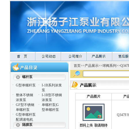
首页
>>
产品展示
>>
球阀系列
>>
Q34
螺杆泵
·
·
G型单螺杆泵
I-1B系列浓浆
泵
·
·
整体不锈钢
I-1B型不锈钢
产品图片
产
浓浆泵
浓浆泵
·
·
GF型不锈钢
单螺杆泵|G
单螺杆泵
型单螺杆泵
·
G型单螺杆泵
Q347
配调速电机
隔膜泵