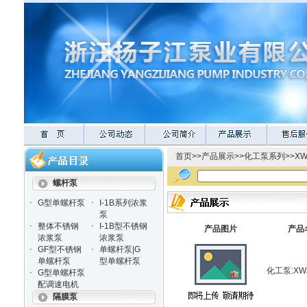
首页
>>
产品展示
>>
化工泵系列
>>
X
螺杆泵
·
·
G型单螺杆泵
I-1B系列浓浆
泵
·
·
整体不锈钢
I-1B型不锈钢
产品图片
产品
浓浆泵
浓浆泵
·
·
GF型不锈钢
单螺杆泵|G
单螺杆泵
型单螺杆泵
化工泵:X
·
G型单螺杆泵
配调速电机
隔膜泵