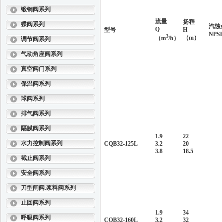
锻钢阀系列
流量
扬程
蝶阀系列
汽蚀
Q
型号
H
NPS
3
（m）
（m
/h）
调节阀系列
气动角座阀系列
真空阀门系列
保温阀系列
球阀系列
排气阀系列
隔膜阀系列
1.9
22
水力控制阀系列
CQB32-125L
3.2
20
3.8
18.5
截止阀系列
安全阀系列
刀型闸阀.浆料阀系列
止回阀系列
1.9
34
呼吸阀系列
CQB32-160L
3.2
32