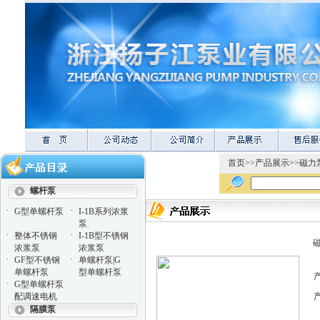
首页
>>
产品展示
>>
磁力
螺杆泵
·
·
G型单螺杆泵
I-1B系列浓浆
泵
·
·
整体不锈钢
I-1B型不锈钢
磁
浓浆泵
浓浆泵
·
·
GF型不锈钢
单螺杆泵|G
单螺杆泵
型单螺杆泵
·
G型单螺杆泵
配调速电机
隔膜泵