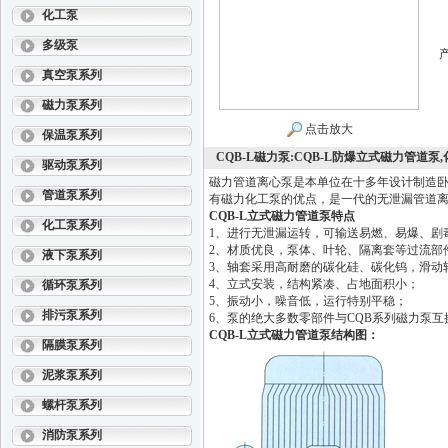
化工泵
多级泵
真空泵系列
磁力泵系列
点击放大
保温泵系列
CQB-L磁力泵:CQB-L防爆立式磁力管道泵
驱动泵系列
磁力管道离心泵是本单位在十多年设计制造卧
管道泵系列
有磁力化工泵的优点，是一代的无泄漏管道离
CQB-L立式磁力管道泵
特点
化工泵系列
1、进行无泄漏运转，可输送易燃、易爆、剧
2、材质优良，泵体、叶轮、隔离套等过流部
液下泵系列
3、轴套采用高耐磨的碳化硅、碳化钨，滑动
4、立式安装，结构紧凑、占地面积小；
循环泵系列
5、振动小，噪音低，运行特别平稳；
排污泵系列
6、泵的绝大多数零部件与CQB系列磁力泵互换，泵的性
CQB-L立式磁力管道泵
结构图：
隔膜泵系列
泥浆泵系列
螺杆泵系列
消防泵系列