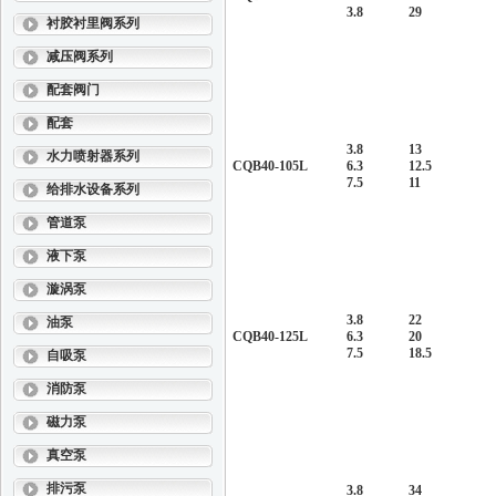
3.8
29
衬胶衬里阀系列
减压阀系列
配套阀门
配套
3.8
13
水力喷射器系列
CQB40-105L
6.3
12.5
7.5
11
给排水设备系列
管道泵
液下泵
漩涡泵
3.8
22
油泵
CQB40-125L
6.3
20
7.5
18.5
自吸泵
消防泵
磁力泵
真空泵
排污泵
3.8
34