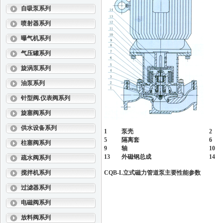
自吸泵系列
喷射器系列
曝气机系列
气压罐系列
旋涡泵系列
油泵系列
针型阀.仪表阀系列
旋塞阀系列
供水设备系列
1
泵壳
2
5
隔离套
6
柱塞阀系列
9
轴
10
13
外磁钢总成
14
疏水阀系列
搅拌机系列
CQB-L立式磁力管道泵
主要性能参数
过滤器系列
电磁阀系列
放料阀系列