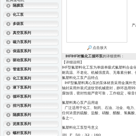
配调速电机
隔膜泵
化工泵
多级泵
产
真空泵系列
磁力泵系列
点击放大
保温泵系列
IHFIHF衬氟化工循环泵
的详细资料：
驱动泵系列
【详细说明】
IHF型氟塑料化工泵为单级单吸式氟塑料合
管道泵系列
耐高温、不老化、机械强度高、无毒素分解、使用
氟塑料化工泵产品特点
化工泵系列
IHF型氟塑料离心泵的泵体材质采用金属外
液下泵系列
轴封采用外装式波纹管机械密封，静环选用99
腐蚀强，密封性能严密可靠，工作稳定，噪音
循环泵系列
氟塑料离心泵产品用途
排污泵系列
广泛适用于化工、制药、石油、冶金、电力、
任何浓度的硫酸、盐酸、硝酸、醋酸、氢氟酸
隔膜泵系列
备之一。
泥浆泵系列
氟塑料化工泵型号意义
螺杆泵系列