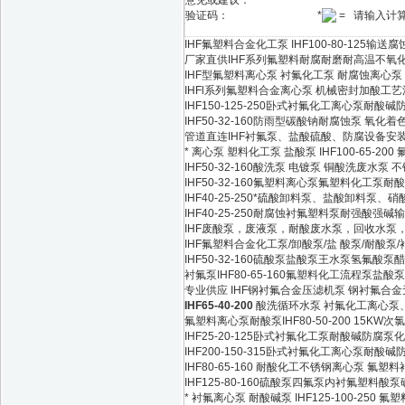
意见或建议：
验证码：
*
= 请输入计
IHF氟塑料合金化工泵 IHF100-80-125输
厂家直供IHF系列氟塑料耐腐耐磨耐高温不氧
IHF型氟塑料离心泵 衬氟化工泵 耐腐蚀离心泵
IHFl系列氟塑料合金离心泵 机械密封加酸工
IHF150-125-250卧式衬氟化工离心泵耐
IHF50-32-160防雨型碳酸钠耐腐蚀泵 氧化
管道直连IHF衬氟泵、盐酸硫酸、防腐设备安
* 离心泵 塑料化工泵 盐酸泵 IHF100-65-20
IHF50-32-160酸洗泵 电镀泵 铜酸洗废水泵
IHF50-32-160氟塑料离心泵氟塑料化工泵耐
IHF40-25-250*硫酸卸料泵、盐酸卸料泵、
IHF40-25-250耐腐蚀衬氟塑料泵耐强酸强
IHF废酸泵，废液泵，耐酸废水泵，回收水泵
IHF氟塑料合金化工泵/卸酸泵/盐 酸泵/耐酸泵
IHF50-32-160硫酸泵盐酸泵王水泵氢氟酸
衬氟泵IHF80-65-160氟塑料化工流程泵盐
专业供应 IHF钢衬氟合金压滤机泵 钢衬氟合
IHF65-40-200
酸洗循环水泵 衬氟化工离心泵
氟塑料离心泵耐酸泵IHF80-50-200 15K
IHF25-20-125卧式衬氟化工泵耐酸碱防腐
IHF200-150-315卧式衬氟化工离心泵耐
IHF80-65-160 耐酸化工不锈钢离心泵 氟塑
IHF125-80-160硫酸泵四氟泵内衬氟塑料酸
* 衬氟离心泵 耐酸碱泵 IHF125-100-250 