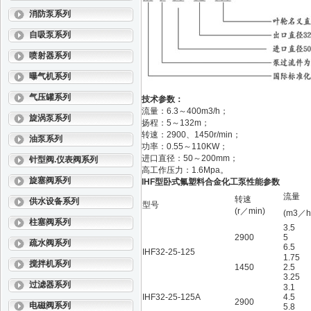
消防泵系列
自吸泵系列
喷射器系列
曝气机系列
气压罐系列
技术参数：
流量：6.3～400m3/h；
旋涡泵系列
扬程：5～132m；
转速：2900、1450r/min；
油泵系列
功率：0.55～110KW；
进口直径：50～200mm；
针型阀.仪表阀系列
高工作压力：1.6Mpa。
旋塞阀系列
IHF型卧式氟塑料合金化工泵
性能参数
流量
转速
供水设备系列
型号
(r／min)
(m3／h
柱塞阀系列
3.5
2900
5
疏水阀系列
6.5
IHF32-25-125
1.75
搅拌机系列
1450
2.5
3.25
过滤器系列
3.1
IHF32-25-125A
4.5
2900
电磁阀系列
5.8