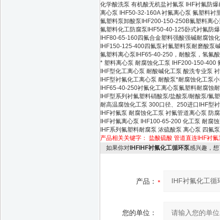
化学酸洗泵 有机酸无机盐衬氟泵 IHF衬氟防
离心泵 IHF50-32-160A 衬氟离心泵 氟塑料
氟塑料泵卸酸泵IHF200-150-250B氟塑料
氟塑料化工防腐泵IHF50-40-125卧式衬氟
IHF80-65-160四氟合金塑料强酸强碱耐腐蚀
IHF150-125-400四氟泵衬氟塑料泵耐磨酸泵碱泵
氟塑料离心泵IHF65-40-250，耐酸泵，氢
* 塑料离心泵 耐腐蚀化工泵 IHF200-150-40
IHF型化工离心泵 耐酸碱化工泵 酸洗专业泵 衬
IHF型衬氟化工离心泵 耐酸泵*耐腐蚀化工泵
IHF65-40-250衬氟化工离心泵氟塑料耐腐蚀
IHF型系列衬氟塑料硝酸泵/盐酸泵/耐酸泵/
耐高温腐蚀化工泵 300口径、250进口IHF
IHF衬氟泵 耐腐蚀化工泵 衬氟管道离心泵 防
IHF衬氟离心泵 IHF100-65-200 化工泵 耐
IHF系列氟塑料耐腐泵 浓硫酸泵 离心泵 四氟
产品相关关键字：
盐酸硫酸
管道直连IHF衬氟
如果你对
IHFIHF衬氟化工循环泵
感兴趣，想
产品：
您的单位：