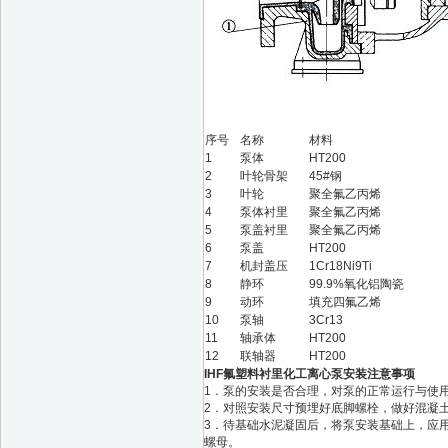
序号
名称
材料
1
泵体
HT200
2
叶轮骨架
45#钢
3
叶轮
聚全氟乙丙烯
4
泵体衬里
聚全氟乙丙烯
5
泵盖衬里
聚全氟乙丙烯
6
泵盖
HT200
7
机封盖压
1Cr18Ni9Ti
8
静环
99.9%氧化铝陶瓷
9
动环
填充四氟乙烯
10
泵轴
3Cr13
11
轴承体
HT200
12
联轴器
HT200
IHF氟塑料衬里化工离心泵安装注意事项
1．泵的安装是否合理，对泵的正常运行与使
2．对照安装尺寸预埋好底脚螺栓，做好混凝
3．待基础水泥凝固后，将泵安装基础上，应
螺母。