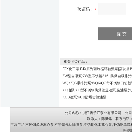
验证码：
相关同类产品：
FJX化工泵:FJX系列强制循环轴流泵|蒸发循
ZW型自吸泵:ZW型不锈钢316L防爆自吸排
WQK/QG带排污泵:WQK/QG带不锈钢刀切
YG油泵:YG型不锈钢防爆管道油泵,柴油泵,汽
KCB油泵:KCB防爆齿轮油泵
公司名称：浙江扬子江泵业有限公司 公司地
联系人：陈佩佩 联系电话：05
主营产品:
不锈钢多级离心泵
,
不锈钢气动隔膜泵
,
不锈钢化工离心泵
,
不锈钢单螺
理登