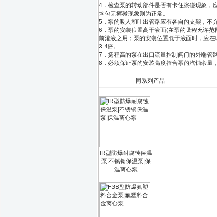
4．检查泵的转动部件是否有卡住擦碰现象，
均匀无擦碰现象则为正常。
5．泵的吸人和吐出管路应有各自的支架，不
6．泵的安装位置高于液面(在泵的吸程允许
前灌液之用；泵的安装位置低于液面时，应在
3-4倍。
7．扬程高的泵在出口流量控制阀门的外端管
8．必须保证泵的安装高度符合泵的汽蚀余量
同系列产品
IR型防爆耐腐蚀保温
泵|不锈钢保温泵|保
温离心泵