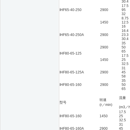
30.4
17.5
IHF65-40-250
2900
95
32
8.75
1450
12.5
16
16.4
IHF65-40-250A
2900
23.3
30.4
35
2900
50
65
IHF80-65-125
17.5
1450
25
32.5
31
IHF80-65-125A
2900
45
58
35
IHF80-65-160
2900
50
65
流量
转速
型号
(r／min)
(m3／h
17.5
IHF80-65-160
1450
25
32.5
31
IHF80-65-160A
2900
45