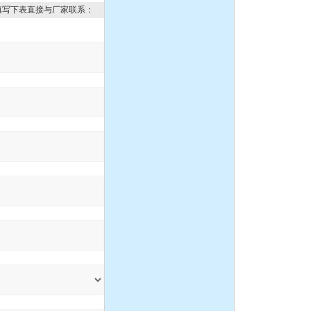
填写下表直接与厂家联系：
1.5寸不锈钢气动隔膜泵，
流体输送泵，化工泵,潜水
泵、自吸泵、杂质泵、泥
浆泵
IH型不锈钢耐腐蚀化工离
心泵
CQ系列耐腐蚀化工磁力