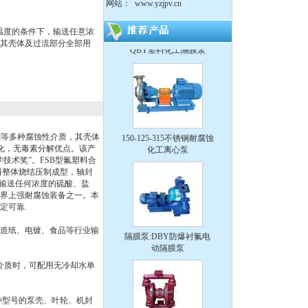
网站：
www.yzjpv.cn
度温度的条件下，输送任意浓
QBY塑料化工隔膜泵
其壳体及过流部分全部用
150-125-315不锈钢耐腐蚀
化工离心泵
剂等多种腐蚀性介质，其壳体
化，无毒素分解优点。该产
技术奖”。FSB型氟塑料合
料整体烧结压制成型，轴封
于输送任何浓度的硫酸、盐
界上强耐腐蚀装备之一。本
定可靠.
隔膜泵:DBY防爆衬氟电
造纸、电镀、食品等行业输
动隔膜泵
介质时，可配用无冷却水单
种型号的泵壳、叶轮、机封