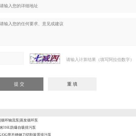
请输入计算结果（填写阿拉伯数字），
强制循环轴流泵|蒸发循环泵
钢316L防爆自吸排污泵
QK/QG带不锈钢刀切割装置排污泵