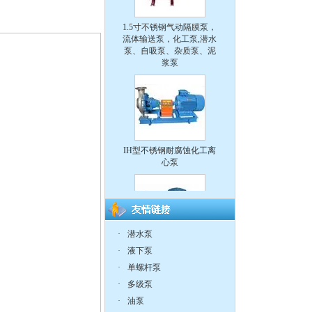
1.5寸不锈钢气动隔膜泵，
流体输送泵，化工泵,潜水
泵、自吸泵、杂质泵、泥
浆泵
IH型不锈钢耐腐蚀化工离
心泵
CQ系列耐腐蚀化工磁力
·
潜水泵
泵
·
液下泵
·
单螺杆泵
·
多级泵
·
油泵