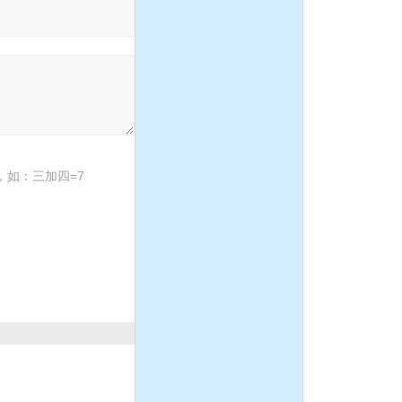
泵
离心泵:ISG系列单级单吸
立式管道离心泵
如：三加四=7
液下泵,耐腐蚀液下泵