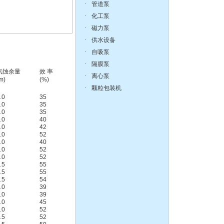
·
管道泵
·
化工泵
离心泵:ISG系列单级单吸
立式管道离心泵
·
磁力泵
·
供水设备
·
自吸泵
·
隔膜泵
汽蚀余量
效 率
·
离心泵
m)
(%)
·
颗粒包装机
液下泵,耐腐蚀液下泵
.0
35
.0
35
.0
35
.0
40
.0
42
.0
52
.0
40
.0
52
.0
52
zX防爆无堵塞自吸泵
.5
55
.5
55
.5
54
.0
39
.0
39
.0
45
.0
52
.5
52