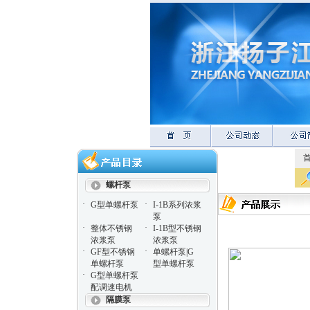
螺杆泵
·
·
G型单螺杆泵
I-1B系列浓浆
泵
·
·
整体不锈钢
I-1B型不锈钢
浓浆泵
浓浆泵
·
·
GF型不锈钢
单螺杆泵|G
单螺杆泵
型单螺杆泵
·
G型单螺杆泵
配调速电机
隔膜泵