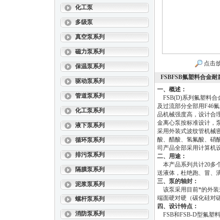
化工泵
多级泵
真空泵系列
磁力泵系列
点击
保温泵系列
FSBFSB氟塑料合金耐
驱动泵系列
一、概述：
管道泵系列
FSB(D)系列氟塑料合
及过流部分全部用F4
化工泵系列
品机械强度高，设计合理
金离心泵按标准设计，泵
液下泵系列
采用外装式波纹管机械
酸、醋酸、氢氟酸、硝
循环泵系列
司产品全部采用计算机设
排污泵系列
二、用途：
本产品系列共计20多
隔膜泵系列
送液体，杜绝跑、冒、
三、泵的轴封：
泥浆泵系列
该泵采用目前*的外
端面硬对硬（碳化硅对
螺杆泵系列
四、设计特点：
消防泵系列
FSB和FSB-D型氟塑