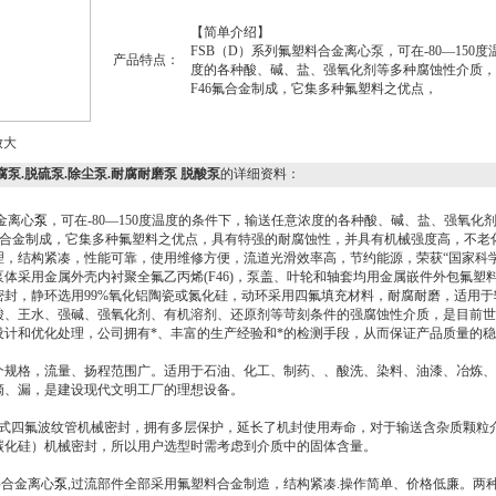
【简单介绍】
FSB（D）系列氟塑料合金离心泵，可在-80—150
产品特点：
度的各种酸、碱、盐、强氧化剂等多种腐蚀性介质，
F46氟合金制成，它集多种氟塑料之优点，
放大
腐泵.脱硫泵.除尘泵.耐腐耐磨泵 脱酸泵
的详细资料：
金离心
泵
，可在-80—150度温度的条件下，输送任意浓度的各种酸、碱、盐、强氧化
6氟合金制成，它集多种氟塑料之优点，具有特强的耐腐蚀性，并具有机械强度高，不老
，结构紧凑，性能可靠，使用维修方便，流道光滑效率高，节约能源，荣获“国家科学
体采用金属外壳内衬聚全氟乙丙烯(F46)，泵盖、叶轮和轴套均用金属嵌件外包氟塑
密封，静环选用99%氧化铝陶瓷或氮化硅，动环采用四氟填充材料，耐腐耐磨，适用
酸、王水、强碱、强氧化剂、有机溶剂、还原剂等苛刻条件的强腐蚀性介质，是目前世
计和优化处理，公司拥有*、丰富的生产经验和*的检测手段，从而保证产品质量的稳
个规格，流量、扬程范围广。适用于石油、化工、制药、、酸洗、染料、油漆、冶炼、
滴、漏，是建设现代文明工厂的理想设备。
装式四氟波纹管机械密封，拥有多层保护，延长了机封使用寿命，对于输送含杂质颗粒
碳化硅）机械密封，所以用户选型时需考虑到介质中的固体含量。
料合金离心
泵
,过流部件全部采用氟塑料合金制造，结构紧凑.操作简单、价格低廉。两