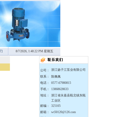
8/7/2026, 1:48:23 PM 星期五
zX防爆无堵塞自吸泵
浙江扬子江泵业有限公司
公司：
联系：
陈佩佩
电话：
0577-67980815
手机：
13868628633
DBY304不锈钢电动隔膜
泵
地址：
浙江省永嘉县瓯北镇东瓯
工业区
邮编：
325105
邮箱：
wt50120@126.com