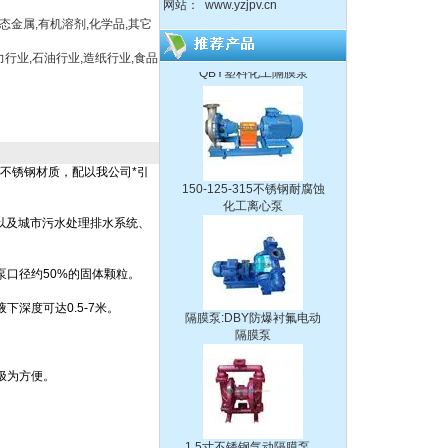
网站：
www.yzjpv.cn
QBY塑料化工隔膜泵
液态金属,有机溶剂,化学品,其它
力行业,石油行业,造纸行业,食品
150-125-315不锈钢耐腐蚀
化工离心泵
不锈钢材质，配以我公司*引
以及城市污水处理排水系统、
隔膜泵:DBY防爆衬氟电动
泵口径约
50%
的固体颗粒。
隔膜泵
液下深度可达
0.5-7
米。
。
极为方便。
1.5寸不锈钢气动隔膜泵，
流体输送泵，化工泵,潜水
泵、自吸泵、杂质泵、泥浆