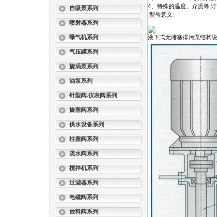
4
、特殊的温度、介质等
,
订
自吸泵系列
型号意义:
喷射器系列
曝气机系列
液下式无堵塞排污泵
结构说
气压罐系列
旋涡泵系列
油泵系列
针型阀.仪表阀系列
旋塞阀系列
供水设备系列
柱塞阀系列
疏水阀系列
搅拌机系列
过滤器系列
电磁阀系列
放料阀系列