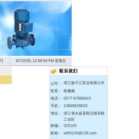
8/7/2026, 12:09:52 PM 星期五
zX防爆无堵塞自吸泵
浙江扬子江泵业有限公司
公司：
联系：
陈佩佩
电话：
0577-67980815
手机：
13868628633
DBY304不锈钢电动隔膜泵
地址：
浙江省永嘉县瓯北镇东瓯
工业区
邮编：
325105
邮箱：
wt50120@126.com