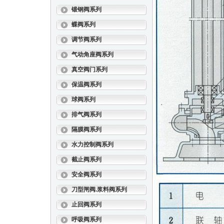
锻钢阀系列
蝶阀系列
调节阀系列
气动角座阀系列
真空阀门系列
保温阀系列
球阀系列
排气阀系列
隔膜阀系列
水力控制阀系列
截止阀系列
安全阀系列
刀型闸阀.浆料阀系列
止回阀系列
呼吸阀系列