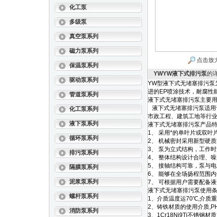
化工泵
多级泵
真空泵系列
磁力泵系列
点击放
保温泵系列
YWYW液下式排污泵
的
驱动泵系列
YW型液下式无堵塞排污泵
进的
EP
喷涂技术，耐腐性
管道泵系列
液下式无堵塞排污泵主要
液下式无堵塞排污泵
适用
化工泵系列
市政工程、建筑工地等行
液下泵系列
液下式无堵塞排污泵
产品
1
、
采用*的单叶片或双叶
循环泵系列
2
、
机械密封采用新型硬质
3
、
泵为立式结构，工作时
排污泵系列
4
、
整体结构设计合理、噪
5
、
接轴结构可靠，泵与电
隔膜泵系列
6
、
能够在全场扬程范围内
泥浆泵系列
7
、
可根据用户需要配备液
液下式无堵塞排污泵
使用
螺杆泵系列
1
、介质温度运
70
℃
,
介质重
2
、铸铁材质的使用介质
,P
消防泵系列
3
、
1Cr18Ni9Ti
不锈钢材质