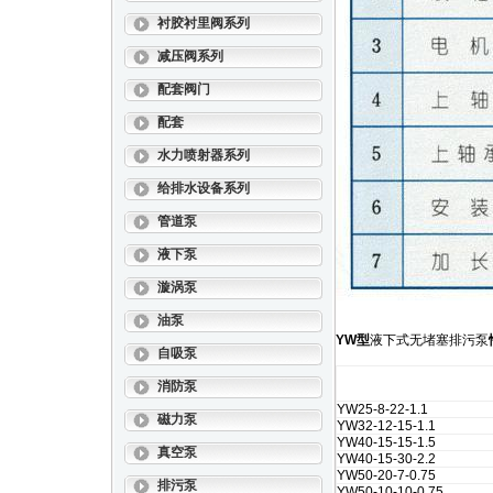
衬胶衬里阀系列
减压阀系列
配套阀门
配套
水力喷射器系列
给排水设备系列
管道泵
液下泵
漩涡泵
油泵
YW型
液下式无堵塞排污泵
自吸泵
型 号
消防泵
YW25-8-22-1.1
磁力泵
YW32-12-15-1.1
YW40-15-15-1.5
真空泵
YW40-15-30-2.2
YW50-20-7-0.75
排污泵
YW50-10-10-0.75