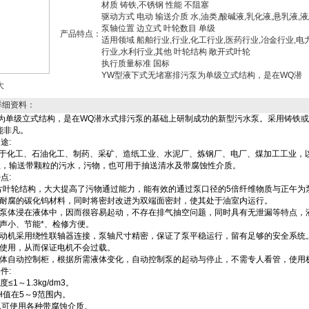
材质 铸铁,不锈钢 性能 不阻塞
驱动方式 电动 输送介质 水,油类,酸碱液,乳化液,悬乳液,
泵轴位置 边立式 叶轮数目 单级
产品特点：
适用领域 船舶行业,行业,化工行业,医药行业,冶金行业,电
行业,水利行业,其他 叶轮结构 敞开式叶轮
执行质量标准 国标
YW型液下式无堵塞排污泵为单级立式结构，是在WQ潜
大
详细资料：
为单级立式结构，是在
WQ
潜水式排污泵的基础上研制成功的新型污水泵。采用铸铁或
能非凡。
用途
:
于化工、石油化工、制药、采矿、造纸工业、水泥厂、炼钢厂、电厂、煤加工工业，
业，输送带颗粒的污水，污物，也可用于抽送清水及带腐蚀性介质。
特点
:
片叶轮结构，大大提高了污物通过能力，能有效的通过泵口径的
5
倍纤维物质与正午为
耐腐的碳化钨材料，同时将密封改进为双端面密封，使其处于油室内运行。
泵体浸在液体中，因而很容易起动，不存在排气抽空问题，同时具有无泄漏等特点，
声小、节能*、检修方便。
动机采用绕性联轴器连接，泵轴尺寸精密，保证了泵平稳运行，留有足够的安全系统
使用，从而保证电机不会过载。
体自动控制柜，根据所需液体变化，自动控制泵的起动与停止，不需专人看管，使用
条件
:
度≤
1
～
1.3kg/dm3
。
H
值在
5
～
9
范围内。
,
可使用各种带腐蚀介质。