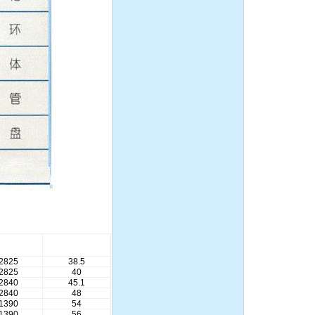
150-125-315不锈钢耐腐蚀
化工离心泵
隔膜泵:DBY防爆衬氟电动
隔膜泵
转 速
效 率
1.5寸不锈钢气动隔膜泵，
r/min)
(%)
流体输送泵，化工泵,潜水
2825
38.5
泵、自吸泵、杂质泵、泥浆
2825
40
泵
2840
45.1
2840
48
1390
54
1390
56