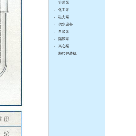
管道泵
·
化工泵
·
液下泵,耐腐蚀液下泵
磁力泵
·
供水设备
·
自吸泵
·
隔膜泵
·
离心泵
·
颗粒包装机
·
zX防爆无堵塞自吸泵
DBY304不锈钢电动隔膜泵
QBY塑料化工隔膜泵