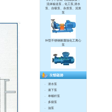
泵
IH型不锈钢耐腐蚀化工离心
泵
CQ系列耐腐蚀化工磁力泵
潜水泵
·
液下泵
·
离心泵:ISG系列单级单吸立
式管道离心泵
单螺杆泵
·
多级泵
·
油泵
·