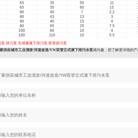
65
35
50
11
65
35
60
15
80
40
7
2.2
80
43
13
3
80
40
15
4
80
65
25
7.5
100
80
10
4
100
110
10
5.5
污泵
排污泵
无堵塞液下排污泵
双管排污泵
5-4厂家供应城市工业清淤/河道改造/YW双管立式液下排污水泵
感兴趣，想了解更详细的产