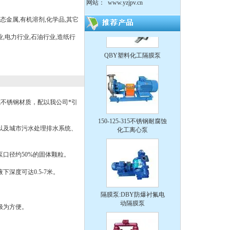
网站：
www.yzjpv.cn
态金属,有机溶剂,化学品,其它
业,电力行业,石油行业,造纸行
QBY塑料化工隔膜泵
不锈钢材质，配以我公司*引
150-125-315不锈钢耐腐蚀
化工离心泵
以及城市污水处理排水系统、
泵口径约
50%
的固体颗粒。
液下深度可达
0.5-7
米。
隔膜泵:DBY防爆衬氟电
。
动隔膜泵
极为方便。