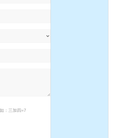
DBY304不锈钢电动隔膜
泵
QBY塑料化工隔膜泵
150-125-315不锈钢耐腐蚀
化工离心泵
如：三加四=7