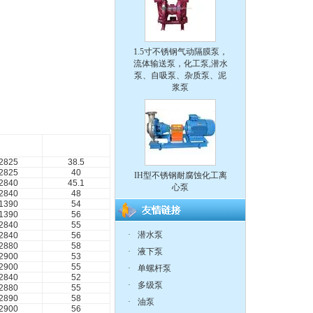
1.5寸不锈钢气动隔膜泵，
流体输送泵，化工泵,潜水
泵、自吸泵、杂质泵、泥
浆泵
转 速
效 率
r/min)
(%)
IH型不锈钢耐腐蚀化工离
2825
38.5
心泵
2825
40
2840
45.1
2840
48
1390
54
1390
56
2840
55
·
潜水泵
2840
56
2880
58
·
液下泵
2900
53
CQ系列耐腐蚀化工磁力
2900
55
·
单螺杆泵
泵
2840
52
·
多级泵
2880
55
2890
58
·
油泵
2900
56