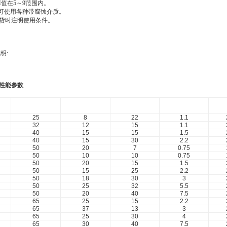
H
值在
5
～
9
范围内。
可使用各种带腐蚀介质。
货时注明使用条件。
明:
性能参数
口 径
流 量
扬 程
功 率
(mm)
(m3/h)
(m)
(kw)
(
25
8
22
1.1
32
12
15
1.1
40
15
15
1.5
40
15
30
2.2
50
20
7
0.75
50
10
10
0.75
50
20
15
1.5
50
15
25
2.2
50
18
30
3
50
25
32
5.5
50
20
40
7.5
65
25
15
2.2
65
37
13
3
65
25
30
4
65
30
40
7.5