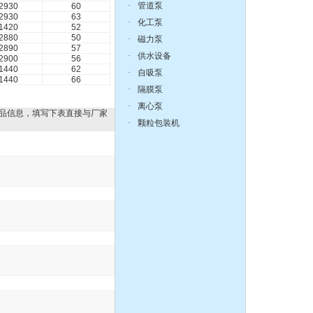
·
管道泵
2930
60
2930
63
·
化工泵
1420
52
2880
50
·
磁力泵
2890
57
离心泵:ISG系列单级单吸
·
供水设备
2900
56
立式管道离心泵
1440
62
·
自吸泵
1440
66
·
隔膜泵
·
离心泵
品信息，填写下表直接与厂家
·
颗粒包装机
液下泵,耐腐蚀液下泵
zX防爆无堵塞自吸泵