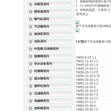
2
、铸铁材质的使用介质
,P
自吸泵系列
3
、
1Cr18Ni9Ti
不锈钢材质
,
4
、特殊的温度、介质等
,
订
喷射器系列
型号意义:
曝气机系列
液下式无堵塞排污泵
结构说
气压罐系列
旋涡泵系列
油泵系列
YW型
液下式无堵塞排污泵
针型阀.仪表阀系列
型 号
旋塞阀系列
YW25-8-22-1.1
YW32-12-15-1.1
供水设备系列
YW40-15-15-1.5
YW40-15-30-2.2
柱塞阀系列
YW50-20-7-0.75
YW50-10-10-0.75
疏水阀系列
YW50-20-15-1.5
YW50-15-25-2.2
搅拌机系列
YW50-18-30-3
YW50-25-32-5.5
过滤器系列
YW50-20-40-7.5
YW65-25-15-2.2
电磁阀系列
YW65-37-13-3
YW65-25-30-4
放料阀系列
YW65-30-40-7.5