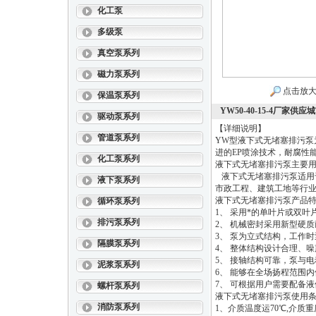
化工泵
多级泵
真空泵系列
磁力泵系列
点击放
保温泵系列
YW50-40-15-4厂
驱动泵系列
【详细说明】
管道泵系列
YW型液下式无堵塞排污泵
进的
EP
喷涂技术，耐腐性
化工泵系列
液下式无堵塞排污泵主要
液下式无堵塞排污泵
适用
液下泵系列
市政工程、建筑工地等行
液下式无堵塞排污泵
产品
循环泵系列
1
、
采用*的单叶片或双叶
排污泵系列
2
、
机械密封采用新型硬质
3
、
泵为立式结构，工作时
隔膜泵系列
4
、
整体结构设计合理、噪
5
、
接轴结构可靠，泵与电
泥浆泵系列
6
、
能够在全场扬程范围内
7
、
可根据用户需要配备液
螺杆泵系列
液下式无堵塞排污泵
使用
消防泵系列
1
、介质温度运
70
℃
,
介质重