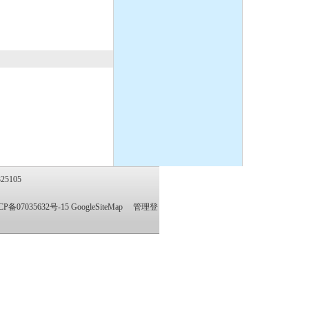
隔膜泵:DBY防爆衬氟电
动隔膜泵
1.5寸不锈钢气动隔膜泵，
流体输送泵，化工泵,潜水
泵、自吸泵、杂质泵、泥
浆泵
5105
CP备07035632号-15
GoogleSiteMap
管理登
IH型不锈钢耐腐蚀化工离
心泵