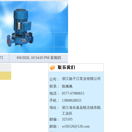
8/6/2026, 10:54:04 PM 星期四
zX防爆无堵塞自吸泵
浙江扬子江泵业有限公司
公司：
联系：
陈佩佩
电话：
0577-67980815
手机：
13868628633
地址：
浙江省永嘉县瓯北镇东瓯
DBY304不锈钢电动隔膜
工业区
泵
邮编：
325105
邮箱：
wt50120@126.com