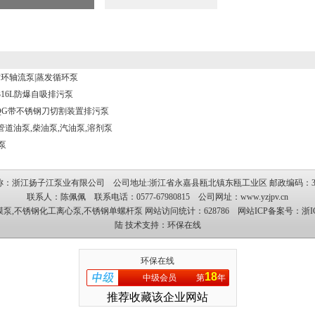
制循环轴流泵|蒸发循环泵
316L防爆自吸排污泵
K/QG带不锈钢刀切割装置排污泵
管道油泵,柴油泵,汽油泵,溶剂泵
泵
称：浙江扬子江泵业有限公司 公司地址:浙江省永嘉县瓯北镇东瓯工业区 邮政编码：32
联系人：陈佩佩 联系电话：0577-67980815 公司网址：
www.yzjpv.cn
膜泵
,
不锈钢化工离心泵
,
不锈钢单螺杆泵
网站访问统计：628786 网站ICP备案号：
浙I
陆
技术支持：
环保在线
环保在线
18
中级会员
第
年
推荐收藏该企业网站