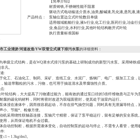
【简单介绍】
材质铸铁,不锈钢性能不阻塞
驱动方式电动输送介质水,油类,酸碱液,乳化液,悬乳液,液
产品特点：
泵轴位置边立式叶轮数目单级
适用领域船舶行业,液lv行业,化工行业,医药行业,冶金行
业,食品行业,水利行业,其他叶轮结构敞开式叶轮
执行质量标准国标
大
家供应城市工业清淤/河道改造/YW双管立式液下排污水泵
的详细资料：
为单级立式结构，是在
WQ
潜水式排污泵的基础上研制成功的新型污水泵。采用铸铁或
能非凡。
用途
:
于化工、石油化工、制药、采矿、造纸工业、水泥厂、炼钢厂、电厂、煤加工工业，
业，输送带颗粒的污水，污物，也可用于抽送清水及带腐蚀性介质。
特点
:
片叶轮结构，大大提高了污物通过能力，能有效的通过泵口径的
5
倍纤维物质与正午为
耐腐的碳化钨材料，同时将密封改进为双端面密封，使其处于油室内运行。
泵体浸在液体中，因而很容易起动，不存在排气抽空问题，同时具有无泄漏等特点，
声小、节能*、检修方便。
动机采用绕性联轴器连接，泵轴尺寸精密，保证了泵平稳运行，留有足够的安全系统
使用，从而保证电机不会过载。
体自动控制柜，根据所需液体变化，自动控制泵的起动与停止，不需专人看管，使用
条件
:
度≤
1
～
1.3kg/dm3
。