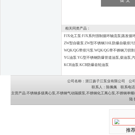
相关同类产品：
FJX化工泵:FJX系列强制循环轴流泵|蒸发循
ZW型自吸泵:ZW型不锈钢316L防爆自吸排污
WQK/QG带排污泵:WQK/QG带不锈钢刀切
YG油泵:YG型不锈钢防爆管道油泵,柴油泵,
KCB油泵:KCB防爆齿轮油泵
公司名称：浙江扬子江泵业有限公司 公司地
联系人：陈佩佩 联系电话：05
主营产品:
不锈钢多级离心泵
,
不锈钢气动隔膜泵
,
不锈钢化工离心泵
,
不锈钢单螺
陆
推