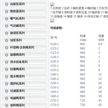
自吸泵系列
1 出料腔 2 拉杆 3 螺杆胶套 4 螺杆轴 5 万向
喷射器系列
7 连节轴 8 填料器 9 填料压盖 10 轴承座 11 
13 连轴器 14 轴套 15 轴承 16 传动主轴 17 底
曝气机系列
气压罐系列
性能参数
:
旋涡泵系列
转速
流量
型 号
r/min
m3/h
油泵系列
G20-1
960
0.8
针型阀.仪表阀系列
G25-1
960
2
G25-2
960
2
旋塞阀系列
G30-1
960
5
G30-2
960
5
供水设备系列
G35-1
960
8
柱塞阀系列
G35-2
960
8
G40-1
960
12
疏水阀系列
G40-2
960
12
G50-1
960
20
搅拌机系列
G50-2
960
20
过滤器系列
G60-1
960
30
G60-2
960
30
电磁阀系列
G70-1
720
45
G70-2
720
45
放料阀系列