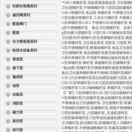
*G60-1单螺杆泵 高粘度液体输送泵 卫生级
衬胶衬里阀系列
卫生级螺杆泵 不锈钢螺杆泵 G型高温防爆螺
G40-1单螺杆泵 食品级 单螺杆泵 不锈钢卫生
减压阀系列
G型自吸浓浆螺杆泵 工业压力螺杆泵 不锈钢
G型单螺杆泵G30-2 不锈钢316L材质螺杆泵
配套阀门
g型不锈钢螺杆泵、食品卫生级螺杆泵、浓浆泵
配套
g型自吸污泥螺杆泵 小型G30-1不锈钢浓浆
卫生级304不锈钢FG型无堵塞螺杆浓浆泵 
水力喷射器系列
G型单螺杆泵 卫生级浓浆泵 泥浆泵 污坭泵 
G型不锈钢螺杆泵 耐腐蚀螺杆泵 食品卫生级
给排水设备系列
卫生级螺杆泵 食品级螺杆泵配无级调速电机G2
G系列单螺杆泵 不堵塞不锈钢运输粘性物质
管道泵
G型单螺杆泵 螺杆泵 调速螺杆泵 防爆螺杆泵
*食品级G型螺杆泵不锈钢单螺杆糖桨果酱颗
液下泵
食品卫生级单螺杆整体不锈钢G型螺杆泵螺杆
漩涡泵
G50-2污水单螺杆泵高压粘稠泵抽胶污泥泵,
G60-2G型单螺杆泵污水污泥造纸纸浆螺杆
油泵
G型螺杆泵 G50-2轴钢螺杆泵 单螺杆泵 污泥
【厂家】G型单螺杆泵G30-2型污泥自吸螺
自吸泵
G型单螺杆泵|污泥螺杆泵|食品级螺杆泵|变频
不锈钢食品卫生级螺杆泵-卫生级螺杆泵-防
消防泵
不锈钢卧式螺杆泵,防爆螺杆泵,调速不锈钢螺杆泵
磁力泵
G系列单螺杆泵_污泥螺杆泵_压滤机进料泵
G型防爆单螺杆泵 G型带齿轮减速机螺杆泵 
真空泵
立式螺杆泵,卧式螺杆泵,防爆螺杆泵,I-1B螺杆
G单螺杆泵 不锈钢减数螺杆泵 防爆高温螺杆
排污泵