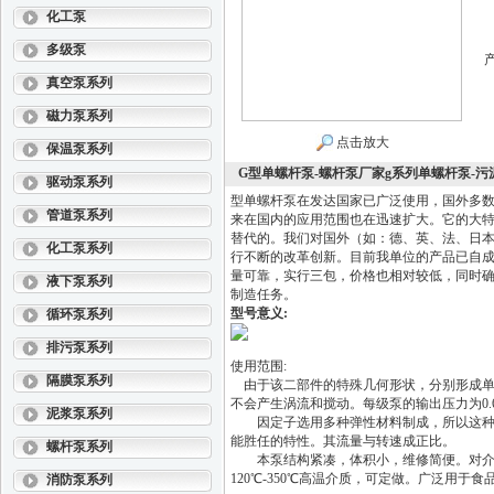
化工泵
多级泵
真空泵系列
磁力泵系列
点击放大
保温泵系列
G型单螺杆泵-螺杆泵厂家g系列单螺杆泵-污
驱动泵系列
型单螺杆泵在发达国家已广泛使用，国外多数称
管道泵系列
来在国内的应用范围也在迅速扩大。它的大
替代的。我们对国外（如：德、英、法、日
化工泵系列
行不断的改革创新。目前我单位的产品已自成一
量可靠，实行三包，价格也相对较低，同时
液下泵系列
制造任务。
型号意义:
循环泵系列
排污泵系列
使用范围:
隔膜泵系列
由于该二部件的特殊几何形状，分别形成单
不会产生涡流和搅动。每级泵的输出压力为0.6
泥浆泵系列
因定子选用多种弹性材料制成，所以这种泵
能胜任的特性。其流量与转速成正比。
螺杆泵系列
本泵结构紧凑，体积小，维修简便。对介质
120℃-350℃高温介质，可定做。广泛用
消防泵系列