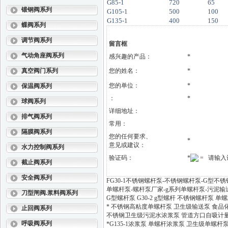
G85-1
720
65
锻钢阀系列
G105-1
500
100
G135-1
400
150
蝶阀系列
调节阀系列
留言框
气动角座阀系列
感兴趣的产品：
*
真空阀门系列
您的姓名：
*
您的单位：
*
保温阀系列
：
*
球阀系列
详细地址：
排气阀系列
常用：
隔膜阀系列
您的任何要求、
*
意见或建议：
水力控制阀系列
验证码：
*
= 请输入
截止阀系列
安全阀系列
FG30-1不锈钢螺杆泵-不锈钢螺杆泵-G型不锈钢
单螺杆泵-螺杆泵厂家-g系列单螺杆泵-污泥输
刀型闸阀.浆料阀系列
G型螺杆泵 G30-2 g型螺杆 不锈钢螺杆泵 单
* 不锈钢高粘度单螺杆泵 卫生级输送泵 食品
止回阀系列
不锈钢卫生级污泥水浓浆泵 管道方口自吸计
呼吸阀系列
*G135-1浓浆泵 单螺杆浓浆泵 卫生级单螺