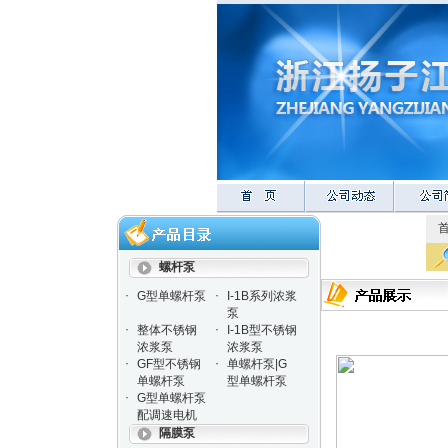
螺杆泵
·
·
G型单螺杆泵
I-1B系列浓浆
泵
·
·
整体不锈钢
I-1B型不锈钢
浓浆泵
浓浆泵
·
·
GF型不锈钢
单螺杆泵|G
单螺杆泵
型单螺杆泵
·
G型单螺杆泵
配调速电机
隔膜泵