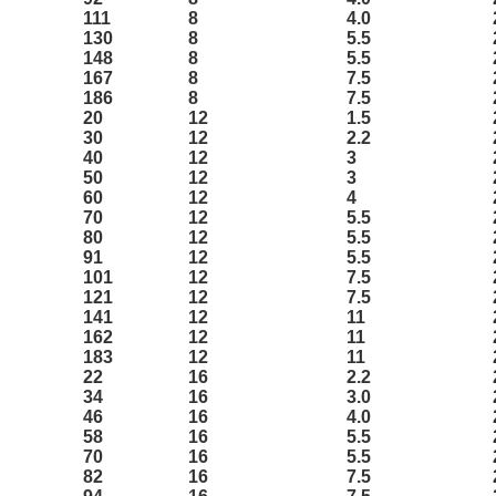
111
8
4.0
130
8
5.5
148
8
5.5
167
8
7.5
186
8
7.5
20
12
1.5
30
12
2.2
40
12
3
50
12
3
60
12
4
70
12
5.5
80
12
5.5
91
12
5.5
101
12
7.5
121
12
7.5
141
12
11
162
12
11
183
12
11
22
16
2.2
34
16
3.0
46
16
4.0
58
16
5.5
70
16
5.5
82
16
7.5