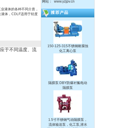
网站：
www.yzjpv.cn
QBY塑料化工隔膜泵
到工业液体的各种不同介质，
液体，CDLF适用于轻度
150-125-315不锈钢耐腐蚀
化工离心泵
适应于不同温度、流
隔膜泵:DBY防爆衬氟电动
隔膜泵
1.5寸不锈钢气动隔膜泵，
流体输送泵，化工泵,潜水
泵、自吸泵、杂质泵、泥浆
泵