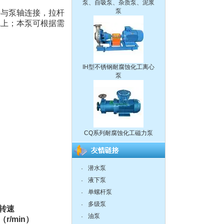
接与泵轴连接，拉杆
线上；本泵可根据需
IH型不锈钢耐腐蚀化工离心
泵
CQ系列耐腐蚀化工磁力泵
潜水泵
·
离心泵:ISG系列单级单吸立
液下泵
·
式管道离心泵
单螺杆泵
·
多级泵
·
转速
油泵
·
（r/min）