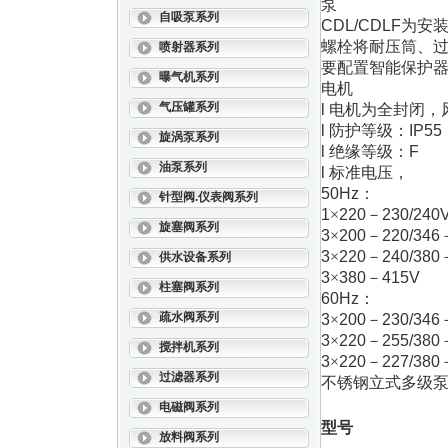
泵
自吸泵系列
CDL/CDLF
为安
螺栓将耐压筒、
喷射器系列
要配置智能保护
曝气机系列
电机
气压罐系列
l
电机为全封闭，
l
防护等级：
IP55
旋涡泵系列
l
绝缘等级：
F
油泵系列
l
标准电压，
50Hz
：
针型阀.仪表阀系列
1
×
220
－
230/240
旋塞阀系列
3
×
200
－
220/346
3
×
220
－
240/380
供水设备系列
3
×
380
－
415V
柱塞阀系列
60Hz
：
疏水阀系列
3
×
200
－
230/346
3
×
220
－
255/380
搅拌机系列
3
×
220
－
227/380
过滤器系列
不锈钢立式多级
电磁阀系列
型号
放料阀系列