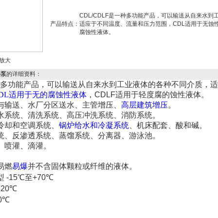
CDL/CDLF是一种多功能产品，可以输送从自来水
产品特点：
适应于不同温度、流量和压力范围，CDL适用于无蚀性
腐蚀性液体。
放大
心泵
的详细资料：
多功能产品，可以输送从自来水到工业液体的各种不同介质，
DL
适用于无的腐蚀性液体
，
CDLF
适用于轻度腐的蚀性液体。
与输送、水厂分区送水、主管增压、
高层建筑增压
。
水系统、清洗系统、高压冲洗系统、消防系统。
冷却和空调系统、
锅炉给水和冷凝系统
、机床配套、酸和碱。
统、反渗透系统、蒸馏系统、分离器、游泳池。
、喷灌、滴灌。
易燃
易爆
并不含固体颗粒或纤维的液体。
型
-15
℃至
+70
℃
120
℃
0
℃