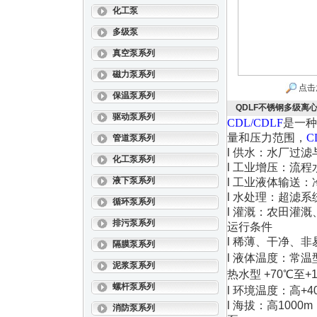
化工泵
多级泵
真空泵系列
磁力泵系列
点击
保温泵系列
QDLF不锈钢多级离
驱动泵系列
CDL/CDLF
是一种
量和压力范围，
C
管道泵系列
l
供水：水厂过滤
化工泵系列
l
工业增压：流程
液下泵系列
l
工业液体输送：
l
水处理：超滤系
循环泵系列
l
灌溉：农田灌溉
排污泵系列
运行条件
l
稀薄、干净、非
隔膜泵系列
l
液体温度：常温
泥浆泵系列
热水型
+70
℃至
+
螺杆泵系列
l
环境温度：高
+4
l
海拔：高
1000m
消防泵系列