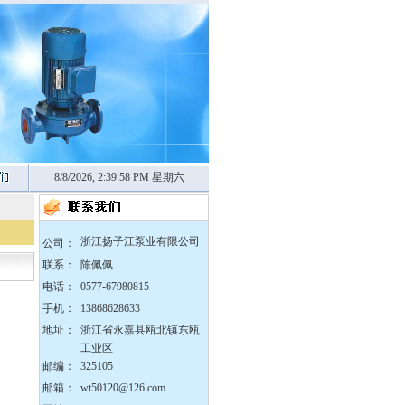
8/8/2026, 2:39:59 PM 星期六
zX防爆无堵塞自吸泵
浙江扬子江泵业有限公司
公司：
联系：
陈佩佩
电话：
0577-67980815
手机：
13868628633
DBY304不锈钢电动隔膜
地址：
浙江省永嘉县瓯北镇东瓯
泵
工业区
邮编：
325105
邮箱：
wt50120@126.com