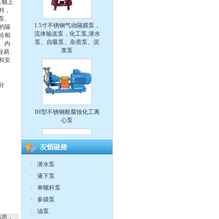
泵轴上
料，
1.5寸不锈钢气动隔膜泵，
泵、
流体输送泵，化工泵,潜水
的隔
泵、自吸泵、杂质泵、泥
轮相
浆泵
、内
业易
和安
分
IH型不锈钢耐腐蚀化工离
心泵
·
潜水泵
CQ系列耐腐蚀化工磁力
·
液下泵
泵
·
单螺杆泵
·
多级泵
·
油泵
信息，