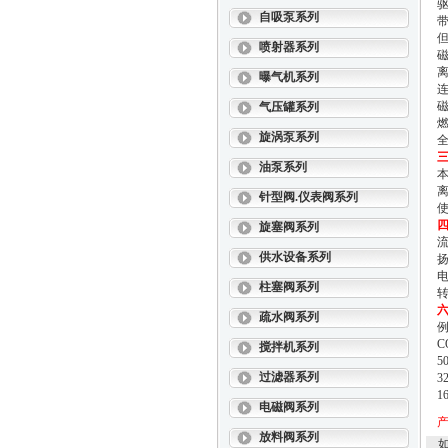
自吸泵系列
喷射器系列
曝气机系列
磁
气压罐系列
旋涡泵系列
油泵系列
针型阀.仪表阀系列
使
旋塞阀系列
流
供水设备系列
扬
电
柱塞阀系列
转
六
疏水阀系列
例
C
搅拌机系列
5
过滤器系列
3
1
电磁阀系列
放料阀系列
如