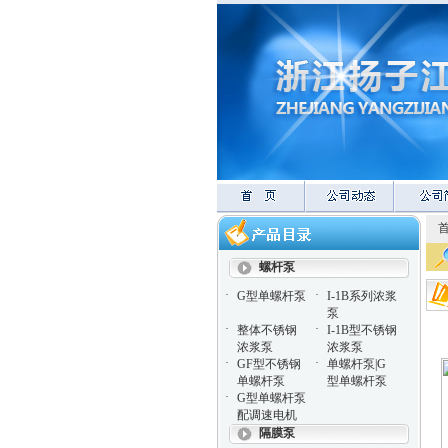
螺杆泵
·
·
G型单螺杆泵
I-1B系列浓浆
泵
·
·
整体不锈钢
I-1B型不锈钢
浓浆泵
浓浆泵
·
·
GF型不锈钢
单螺杆泵|G
单螺杆泵
型单螺杆泵
·
G型单螺杆泵
配调速电机
隔膜泵