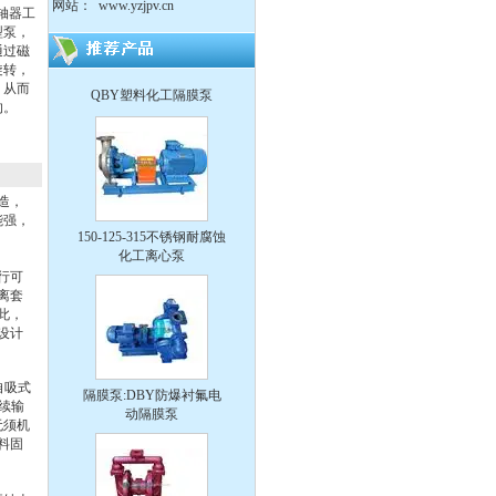
网站：
www.yzjpv.cn
轴器工
型泵，
通过磁
旋转，
QBY塑料化工隔膜泵
，从而
的。
造，
150-125-315不锈钢耐腐蚀
能强，
化工离心泵
行可
离套
此，
设计
隔膜泵:DBY防爆衬氟电
自吸式
动隔膜泵
续输
无须机
料固