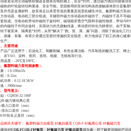
驱动装置采用主动磁铁联轴器直接装在电机轴上，泵室*封闭，通过磁力偶合间接驱动
带磁铁的叶轮旋转结构紧凑、安全节能。坚固耐用的泵体结构虽然接触液体部分是氟塑
但泵外壳是金属材料，故泵体足以承受管道的重量及抵受机械性冲击。氟塑料磁力泵由
磁力传动器、电动机三部分组成。关键部件磁力传动器由外磁转子、内磁转子及不导磁
离套组成。当电动机带动外磁转子旋转时，磁场能穿透空气隙和非磁性物质，带动与叶
连的内磁转子作同步旋转，实现动力的无接触传递，将动密封转化为静密封。由于泵轴
转子被泵体、隔离套*封闭，从而*解决了“跑、冒、滴、漏”问题，消除了炼油化工行
燃、易爆、有毒、有害介质通过泵密封泄漏的安全隐患，有力地保证了职工的身心健康
全生产。
三、主要用途
本产品广泛适用于：石油化工、制酸制碱、有色金属冶炼、汽车制造的酸洗工艺、稀土
离、农YAO、染料、医药、造纸、电镀、无线电等行业。
用温度：-20℃至100℃。
四、
氟塑料磁力泵
性能参数：
量：1.8-100m3/h
程：8-32m
机功率：0.12-18.5KW
速：2900r/min
、型号意义:
如：CQB50-32-160F
QB-磁力驱动离心泵
0-吸入口直径（mm）
2-排出口直径（mm）
60-叶轮名义直径（mm）
产品相关关键字：
氟塑料磁力自吸泵
衬氟自吸泵
CQB-F
衬氟离心泵
衬氟磁力泵
果你对
CQB-FCQB-F衬氟泵、衬氟磁力泵 衬氟自吸泵
感兴趣，想了解更详细的产品