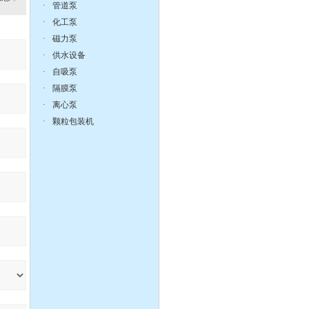
·
管道泵
·
化工泵
离心泵:ISG系列单级单吸
·
磁力泵
立式管道离心泵
·
供水设备
·
自吸泵
·
隔膜泵
·
离心泵
·
颗粒包装机
液下泵,耐腐蚀液下泵
zX防爆无堵塞自吸泵