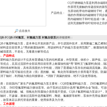
CQ不锈钢磁力泵是利用永磁联
作原理无接触的传递扭矩的新
当原动机带动外磁钢转子时，
产品特点：
场的作用驱动内磁钢转子同步
而内磁钢转子和叶轮连成一体
达到无接触带动叶轮转动之目
点击放大
QB-FCQB-F衬氟泵、衬氟磁力泵 衬氟自吸泵
的详细资料：
QB-F氟塑料磁力泵，是本单位开发的新产品，并引进国外技术，采用聚偏二氟乙烯制
该材料是目前世界上*秀的耐腐蚀材料，用该材料生产的磁力泵使用范围广，耐腐蚀性
机械强度高，不老化，无毒素分解等优点
一、产品特点
氟塑料磁力泵的设计不仅具有普通磁力泵的结构紧凑，外型美观，体积小，躁声低，运
等优点，且其过流部件全部采用目前世界上耐腐蚀性能*秀“塑料王”(氟塑料)制造，隔
采用特殊材料制造，具有高强度的力学性能，消除了普通磁力泵存在的磁涡流现象。因
氟塑料磁力泵可输送任意浓（强）度的酸、碱、氧化剂等腐蚀性介质而毫不受损。防漏
取消了轴封，利用磁力偶合间接驱动，*消除了滴漏的烦恼，绝不污染使用场地。
类：目前国内厂家生产的氟塑料磁力泵主要有：CQB型氟塑料磁力泵 、ZMD氟塑料
力泵 、IMD型氟塑料磁力驱动泵等。由于泵的过流部分选用“氟塑料合金”制造。可连
任意浓度的酸、碱、强氧化剂等腐蚀介质而毫不受损。CQB-F氟塑料磁力泵设计*，
械轴封，不渗漏，液体过流部件选用氟塑料，陶瓷、氟橡胶等材料，泵体外壳用金属材
定，故泵体足以承托管道的重量，使用保养及为方便。
二、工作原理