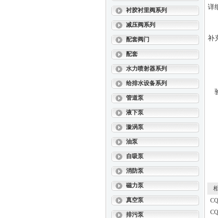
详
衬胶衬里阀系列
减压阀系列
补
配套阀门
配套
水力喷射器系列
给排水设备系列
管道泵
液下泵
漩涡泵
油泵
自吸泵
消防泵
磁力泵
相
真空泵
C
C
排污泵