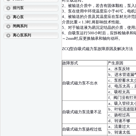
时空载运转。
2、被输送介质中，若含有固体颗粒，泵
排污泵
3、泵在使用中环境温度应小于40℃，电机
4、被输送的介质及其温度应在泵材允许范围
离心泵
介质比重＜1.3时,将影响技术性能。
闸阀系列
5、对于输送液为易沉淀结晶的介质，使用
6、自吸泵运行500小时后，应拆检轴承和端
离心泵系列
～2mm时,应更换轴承和轴向动环。
ZCQ型自吸式磁力泵故障原因及解决方法
故障形式
产生原因
a、水泵反转
b、进水管道漏
c、泵腔蓄水太
自吸式磁力泵不出水
d、电压太高，
e、吸程太高
f、阀门没有打
a、吸入管径太
b、叶轮流道阻
自吸式磁力泵流量不足
c、扬程过高
d、转速不够
a、流量过大
自吸式磁力泵扬程过低
b、转速太低