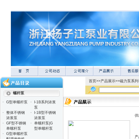
首页
>>
产品展示
>>
磁力泵系列
螺杆泵
·
·
G型单螺杆泵
I-1B系列浓浆
泵
·
·
整体不锈钢
I-1B型不锈钢
供
浓浆泵
浓浆泵
·
·
GF型不锈钢
单螺杆泵|G
单螺杆泵
型单螺杆泵
·
G型单螺杆泵
产