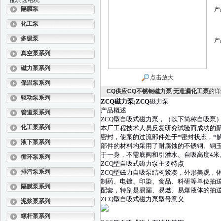
配调速电机
隔膜泵
产
化工泵
多级泵
产
真空泵系列
磁力泵系列
点击放大
保温泵系列
CQ供应CQ不锈钢磁力泵 无泄漏化工泵
的详
驱动泵系列
ZCQ磁力泵
;ZCQ
磁力泵
产品概述
管道泵系列
ZCQ型自吸式磁力泵，（以下简称自吸泵
化工泵系列
本厂工程技术人员反复研究试验而成功的
密封，使泵的过流部件处于*密封状态，*
液下泵系列
部件的材料均采用了耐腐蚀的不锈钢、钢玉
于一身，不需底阀和引灌水、自吸高度4米
循环泵系列
ZCQ型自吸式磁力泵主要特点
排污泵系列
ZCQ型磁力自吸泵结构紧凑，外形美观，
制药、电镀、印染、食品、科研等单位抽
隔膜泵系列
配套，特别是易漏、易燃、易爆液体的抽
ZCQ型自吸式磁力泵型号意义
泥浆泵系列
螺杆泵系列