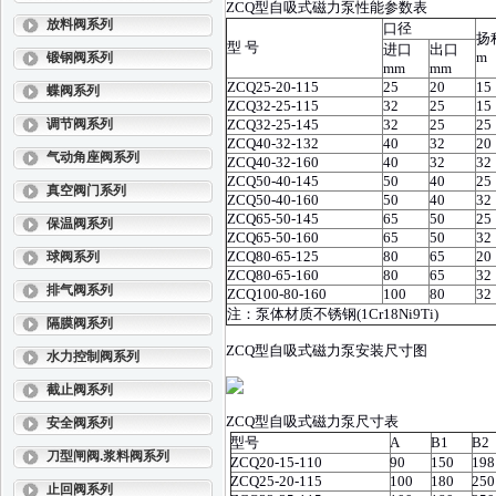
ZCQ型自吸式磁力泵性能参数表
放料阀系列
口径
扬
型 号
进口
出口
m
锻钢阀系列
mm
mm
ZCQ25-20-115
25
20
15
蝶阀系列
ZCQ32-25-115
32
25
15
调节阀系列
ZCQ32-25-145
32
25
25
ZCQ40-32-132
40
32
20
气动角座阀系列
ZCQ40-32-160
40
32
32
ZCQ50-40-145
50
40
25
真空阀门系列
ZCQ50-40-160
50
40
32
ZCQ65-50-145
65
50
25
保温阀系列
ZCQ65-50-160
65
50
32
ZCQ80-65-125
80
65
20
球阀系列
ZCQ80-65-160
80
65
32
排气阀系列
ZCQ100-80-160
100
80
32
注：泵体材质不锈钢(1Cr18Ni9Ti)
隔膜阀系列
ZCQ型自吸式磁力泵安装尺寸图
水力控制阀系列
截止阀系列
ZCQ型自吸式磁力泵尺寸表
安全阀系列
型号
A
B1
B2
刀型闸阀.浆料阀系列
ZCQ20-15-110
90
150
198
ZCQ25-20-115
100
180
250
止回阀系列