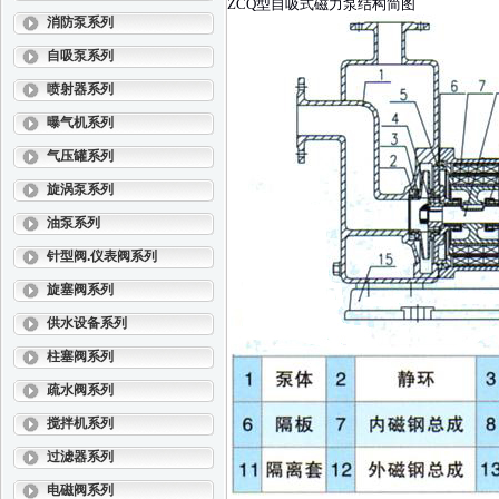
ZCQ型自吸式磁力泵结构简图
消防泵系列
自吸泵系列
喷射器系列
曝气机系列
气压罐系列
旋涡泵系列
油泵系列
针型阀.仪表阀系列
旋塞阀系列
供水设备系列
柱塞阀系列
疏水阀系列
搅拌机系列
过滤器系列
电磁阀系列