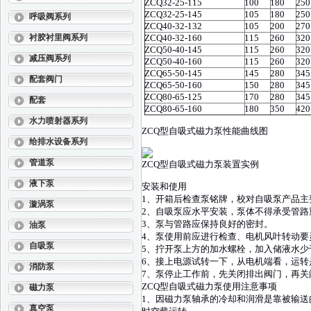
ZCQ32-25-115
100
180
250
ZCQ32-25-145
105
180
250
呼吸阀系列
ZCQ40-32-132
105
200
270
衬胶衬里阀系列
ZCQ40-32-160
115
260
320
ZCQ50-40-145
115
260
320
减压阀系列
ZCQ50-40-160
115
260
320
ZCQ65-50-145
145
280
345
配套阀门
ZCQ65-50-160
150
280
345
ZCQ80-65-125
170
280
345
配套
ZCQ80-65-160
180
350
420
水力喷射器系列
ZCQ型自吸式磁力泵性能曲线图
给排水设备系列
管道泵
ZCQ型自吸式磁力泵装置实例
液下泵
安装和使用
1、开箱后检查泵铭牌，校对自吸泵产品主
漩涡泵
2、自吸泵应水平安装，泵体不得承受管路
3、泵与管路应保持良好的密封。
油泵
4、泵使用前应进行检查、电机风叶转动
自吸泵
5、拧开泵上方的加水螺栓，加入储液水少
6、接上电源试转一下，从电机端看，运转
消防泵
7、泵停止工作前，先关闭排出阀门，再关
ZCQ型自吸式磁力泵使用注意事项
磁力泵
1、因磁力泵轴承的冷却和润滑是靠被输
真空泵