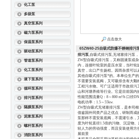
化工泵
多级泵
真空泵系列
磁力泵系列
点击放大
保温泵系列
65ZW40-25自吸式防爆不锈钢排污泵
驱动泵系列
排污泵
,自吸式排污泵,无堵塞排污泵
ZW型自吸式排污泵，又称固液泵或
管道泵系列
内，连接叶轮室的是压水室，当叶轮
化工泵系列
真空，出口产生扬程。因而杂质可以
其他自吸式排污泵*的。本单位生产的
液下泵系列
不需要安装底阀，又可吸排含有大颗
工程污水物。可广泛适用于市政排污
循环泵系列
山和河塘养殖等行业。它是目前国内
性能范围流量Q：8～800 m³/h 口径DN：
排污泵系列
电机功率：1.5～55kw.
隔膜泵系列
ZW型自吸式无堵塞排污泵，是本司根
借鉴国外同类产品之优点，研制而成
泥浆泵系列
泵那样不需安装底阀，不需灌引水，又
度为叶轮直径1.5倍的污物、沉淀物
螺杆泵系列
轻人力的劳动强度，而且安装使用方
展前景
消防泵系列