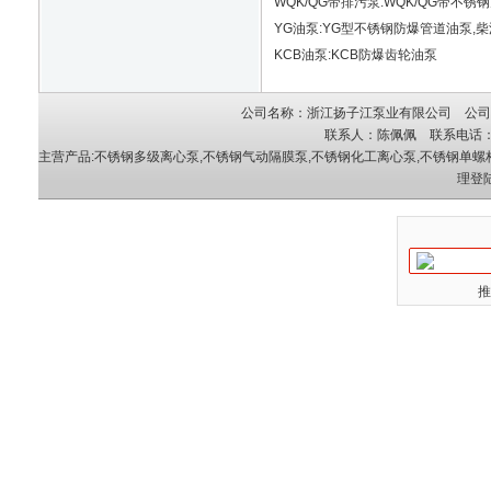
WQK/QG带排污泵:WQK/QG带不
YG油泵:YG型不锈钢防爆管道油泵,柴
KCB油泵:KCB防爆齿轮油泵
公司名称：浙江扬子江泵业有限公司 公司地
联系人：陈佩佩 联系电话：05
主营产品:
不锈钢多级离心泵
,
不锈钢气动隔膜泵
,
不锈钢化工离心泵
,
不锈钢单螺
理登
推