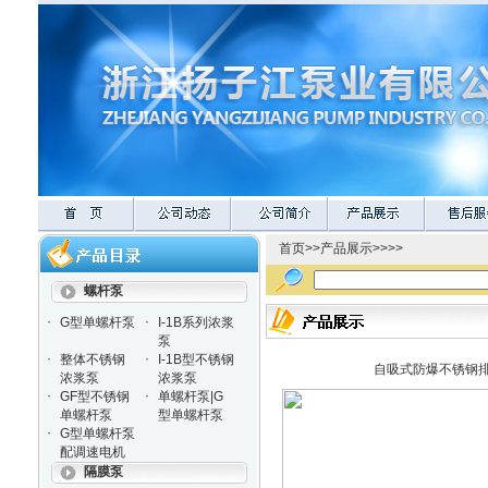
首页
>>
产品展示
>>>>
螺杆泵
·
·
G型单螺杆泵
I-1B系列浓浆
泵
·
·
整体不锈钢
I-1B型不锈钢
自吸式防爆不锈钢排污
浓浆泵
浓浆泵
·
·
GF型不锈钢
单螺杆泵|G
单螺杆泵
型单螺杆泵
·
G型单螺杆泵
配调速电机
隔膜泵