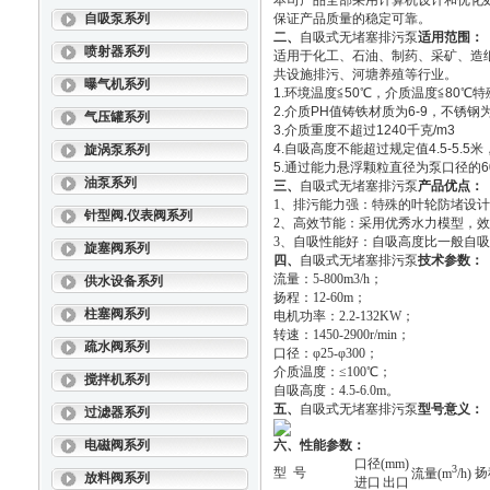
本司产品全部采用计算机设计和优化
自吸泵系列
保证产品质量的稳定可靠。
二、
自吸式无堵塞排污泵
适用范围：
喷射器系列
适用于化工、石油、制药、采矿、造
共设施排污、河塘养殖等行业。
曝气机系列
1.环境温度≦50℃，介质温度≦80℃特
2.介质PH值铸铁材质为6-9，不锈钢为2
气压罐系列
3.介质重度不超过1240千克/m3
4.自吸高度不能超过规定值4.5-5.5
旋涡泵系列
5.通过能力悬浮颗粒直径为泵口径的
油泵系列
三、
自吸式无堵塞排污泵
产品优点：
1、排污能力强：特殊的叶轮防堵设
针型阀.仪表阀系列
2、高效节能：采用优秀水力模型，效
3、自吸性能好：自吸高度比一般自吸
旋塞阀系列
四、
自吸式无堵塞排污泵
技术参数：
流量：5-800m3/h；
供水设备系列
扬程：12-60m；
柱塞阀系列
电机功率：2.2-132KW；
转速：1450-2900r/min；
疏水阀系列
口径：φ25-φ300；
介质温度：≤100℃；
搅拌机系列
自吸高度：4.5-6.0m。
五、
自吸式无堵塞排污泵
型号意义：
过滤器系列
电磁阀系列
六、性能参数：
口径(mm)
3
型 号
扬
流量(m
/h)
放料阀系列
进口
出口