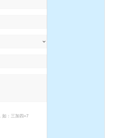
隔膜泵:DBY防爆衬氟电动
隔膜泵
1.5寸不锈钢气动隔膜泵，
流体输送泵，化工泵,潜水
泵、自吸泵、杂质泵、泥浆
泵
IH型不锈钢耐腐蚀化工离心
如：三加四=7
泵