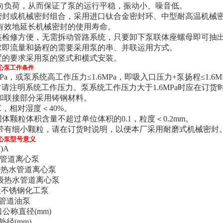
向负荷，从而保证了泵的运行平稳，振动小、噪音低。
械密封或机械密封组合，采用进口钛合金密封环、中型耐高温机械
有效地延长机械密封的使用寿命。
安装检修方便，无需拆动管路系统，只要卸下泵联体座螺母即可抽
要求即流量和扬程的需要采用泵的串、并联运用方式。
布置的要求采用泵的竖式和横式安装。
心泵
工作条件
0MPa，或泵系统高工作压力≤1.6MPa，即吸入口压力+泵扬程≤1.
订货时请注明系统工作压力。泵系统工作压力大于1.6MPa时应在订
和联接部分采用铸钢材料。
℃，相对湿度＜40%。
固体颗粒体积含量不超过单位体积的0.1，粒度＜0.2mm。
带有细小颗粒，请在订货时说明，以便本厂采用耐磨式机械密封
型号意义
心泵
I)A
管道离心泵
热水管道离心泵
级热水管道离心泵
不锈钢化工泵
管道油泵
称直径(mm)
径(mm)