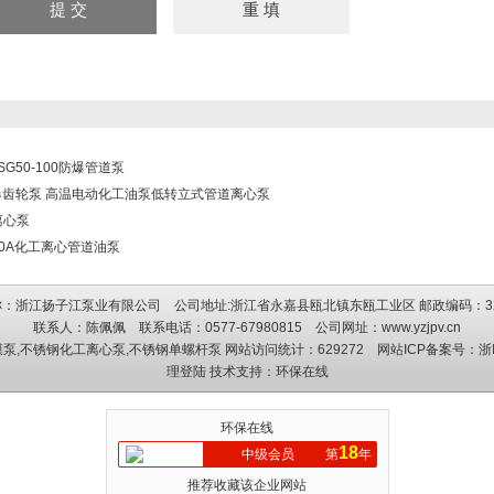
ISG50-100防爆管道泵
爆齿轮泵 高温电动化工油泵低转立式管道离心泵
离心泵
-350A化工离心管道油泵
：浙江扬子江泵业有限公司 公司地址:浙江省永嘉县瓯北镇东瓯工业区 邮政编码：3
联系人：陈佩佩 联系电话：0577-67980815 公司网址：
www.yzjpv.cn
膜泵
,
不锈钢化工离心泵
,
不锈钢单螺杆泵
网站访问统计：629272 网站ICP备案号：
浙
理登陆
技术支持：
环保在线
环保在线
18
中级会员
第
年
推荐收藏该企业网站