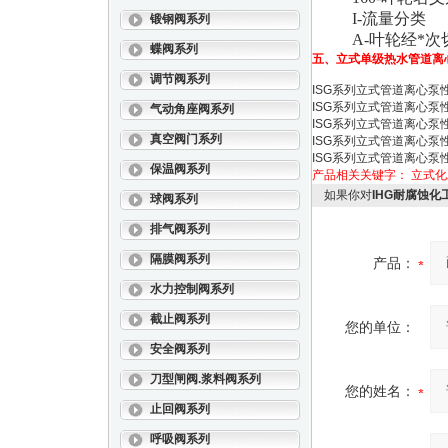
I-流量分类
锻钢阀系列
A-叶轮经*次
蝶阀系列
五、
立式单级热水管道离
调节阀系列
ISG系列立式管道离心泵
ISG系列立式管道离心泵
气动角座阀系列
ISG系列立式管道离心泵
真空阀门系列
ISG系列立式管道离心泵
ISG系列立式管道离心泵
保温阀系列
产品相关关键字：
立式化
如果你对
IHG耐腐蚀化
球阀系列
排气阀系列
隔膜阀系列
产品：
水力控制阀系列
截止阀系列
您的单位：
安全阀系列
刀型闸阀.浆料阀系列
您的姓名：
止回阀系列
呼吸阀系列