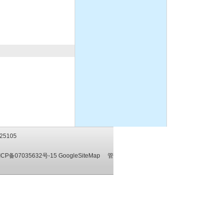
CQ系列耐腐蚀化工磁力泵
离心泵:ISG系列单级单吸立
式管道离心泵
25105
液下泵,耐腐蚀液下泵
ICP备07035632号-15
GoogleSiteMap
管