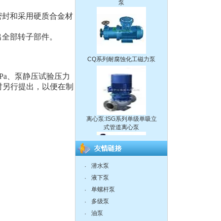
密封和采用硬质合金材
出全部转子部件。
CQ系列耐腐蚀化工磁力泵
6MPa、泵静压试验压力
货时另行提出，以便在制
离心泵:ISG系列单级单吸立
式管道离心泵
。
潜水泵
·
液下泵,耐腐蚀液下泵
液下泵
·
单螺杆泵
·
多级泵
·
油泵
·