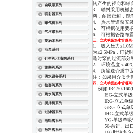
转产生的径向和轴
自吸泵系列
3. 轴封采用机
喷射器系列
料，耐磨密封，能
4. 热水管道泵
曝气机系列
5. 可根据使用
气压罐系列
6. 可根据管路
三、
立式单级热水管道离
旋涡泵系列
1. 吸入压力≤1.
油泵系列
为≤2.5MPa，
造时泵的过流部分
针型阀.仪表阀系列
2. 环境温度＜40
旋塞阀系列
4. 所输送介质中
供水设备系列
注：如果用介质为
四、
立式单级热水管道离
柱塞阀系列
例如:IRG50-160(
疏水阀系列
ISG-立式单级
IRG-立式单级
搅拌机系列
GRG-立式单
过滤器系列
IHG-立式单级
YG-单级单吸
电磁阀系列
50-泵进、出口公
放料阀系列
160-叶轮名义外