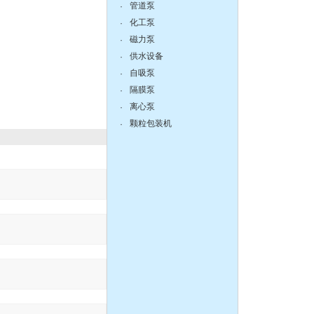
管道泵
·
zX防爆无堵塞自吸泵
化工泵
·
磁力泵
·
供水设备
·
自吸泵
·
隔膜泵
·
DBY304不锈钢电动隔膜泵
离心泵
·
颗粒包装机
·
：
QBY塑料化工隔膜泵
150-125-315不锈钢耐腐蚀
化工离心泵