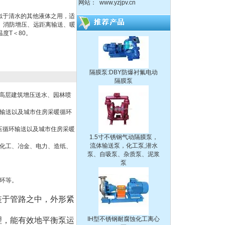
网站：
www.yzjpv.cn
化工离心泵
类似于清水的其他液体之用，适
、消防增压、远距离输送、暖
度T＜80。
隔膜泵:DBY防爆衬氟电动
隔膜泵
、高层建筑增压送水、园林喷
环输送以及城市住房采暖循环
1.5寸不锈钢气动隔膜泵，
压循环输送以及城市住房采暖
流体输送泵，化工泵,潜水
泵、自吸泵、杂质泵、泥浆
、化工、冶金、电力、造纸、
泵
循环等。
装于管路之中，外形紧
IH型不锈钢耐腐蚀化工离心
泵
理，能有效地平衡泵运