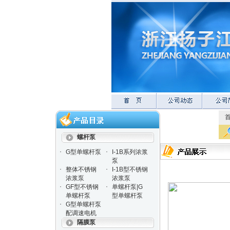
螺杆泵
·
·
G型单螺杆泵
I-1B系列浓浆
泵
·
·
整体不锈钢
I-1B型不锈钢
浓浆泵
浓浆泵
·
·
GF型不锈钢
单螺杆泵|G
单螺杆泵
型单螺杆泵
·
G型单螺杆泵
配调速电机
隔膜泵