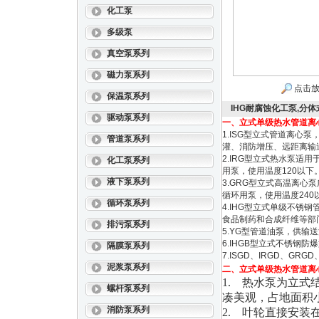
化工泵
多级泵
真空泵系列
磁力泵系列
点击放
保温泵系列
IHG耐腐蚀化工泵,分
驱动泵系列
一、立式单级热水管道离
1.ISG型立式管道离
管道泵系列
灌、消防增压、远距离输
2.IRG型立式热水泵
化工泵系列
用泵，使用温度120以下
液下泵系列
3.GRG型立式高温离
循环用泵，使用温度240
循环泵系列
4.IHG型立式单级不
食品制药和合成纤维等部门，
排污泵系列
5.YG型管道油泵，供输送
6.IHGB型立式不锈钢
隔膜泵系列
7.ISGD、IRGD、G
泥浆泵系列
二、立式单级热水管道离
1. 热水泵为立
螺杆泵系列
凑美观，占地面积
消防泵系列
2. 叶轮直接安