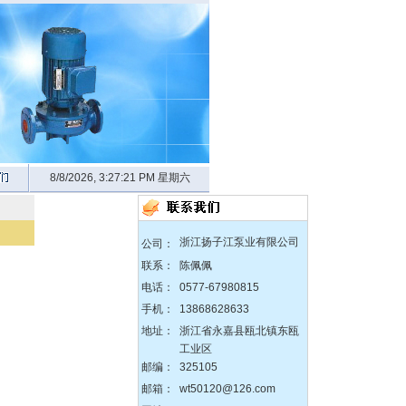
zX防爆无堵塞自吸泵
8/8/2026, 3:27:22 PM 星期六
DBY304不锈钢电动隔膜泵
浙江扬子江泵业有限公司
公司：
联系：
陈佩佩
电话：
0577-67980815
QBY塑料化工隔膜泵
手机：
13868628633
地址：
浙江省永嘉县瓯北镇东瓯
工业区
邮编：
325105
邮箱：
wt50120@126.com
150-125-315不锈钢耐腐蚀