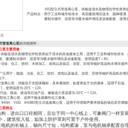
.ISG型立式管道离心泵，供输送清水及物理化学性质
产品特点：
用于工业和城市给排水、高层建筑增压送水、园林喷灌
通制冷循环、浴室等冷暖水循环增压及设备配套，使用温
大
体式管道离心泵
的详细资料：
心泵主要用途
心泵，供输送清水及物理化学性质类似于清水的其他液体之用，适用于工业和城市给排水
送、暖通制冷循环、浴室等冷暖水循环增压及设备配套，使用温度T＜80。
适用于冶金、化工、纺织、木材加工、造纸以及饭店、浴室、宾馆等锅炉高温热水增压循
。
心泵广泛用于：能源、冶金、化工、纺织、造纸以及饭店、浴室、宾馆等锅炉高温热水增
以下。
锈钢管道离心泵，供输送不含固体颗粒，具有腐蚀性，粘度类似于水的液体，适用于石油
使用温度为-20℃ ~ 120。
汽油、煤油、柴油等石油产品，被输送介质温度为-20℃ ~ + 120。
防爆型化工离心泵，适用于输送易燃性化工液体。
RGD、IHGH、YGD、IHGBD型立式低速离心泵，适用于环境噪声要求很低的场合及空调
心泵特点
式结构，进出口口径相同，且位于同一中心线上，可象阀门一样安
小，建筑投入低，如加上防护罩则可置于户外使用。
装在电机的长轴上，轴向尺寸短，结构紧凑，泵与电机轴承配置合