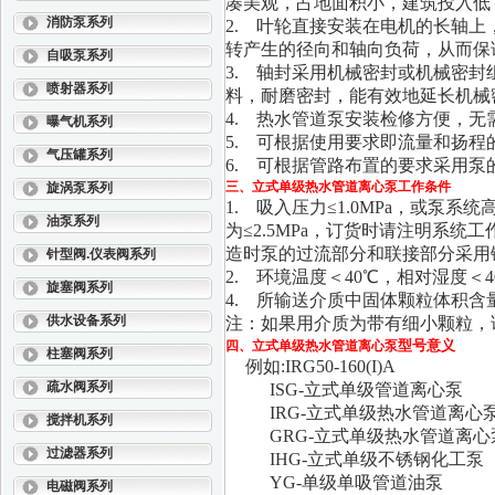
凑美观，占地面积小，建筑投入低
消防泵系列
2. 叶轮直接安装在电机的长轴
转产生的径向和轴向负荷，从而保
自吸泵系列
3. 轴封采用机械密封或机械密
喷射器系列
料，耐磨密封，能有效地延长机械
4. 热水管道泵安装检修方便，
曝气机系列
5. 可根据使用要求即流量和扬
气压罐系列
6. 可根据管路布置的要求采用泵
三、
立式单级热水管道离心泵
工作条件
旋涡泵系列
1. 吸入压力≤1.0MPa，或泵系统
油泵系列
为≤2.5MPa，订货时请注明系统
造时泵的过流部分和联接部分采用
针型阀.仪表阀系列
2. 环境温度＜40℃，相对湿度＜4
旋塞阀系列
4. 所输送介质中固体颗粒体积含量
供水设备系列
注：如果用介质为带有细小颗粒，
型号意义
四、
立式单级热水管道离心泵
柱塞阀系列
例如:IRG50-160(I)A
疏水阀系列
ISG-立式单级管道离心泵
IRG-立式单级热水管道离心
搅拌机系列
GRG-立式单级热水管道离心
过滤器系列
IHG-立式单级不锈钢化工泵
YG-单级单吸管道油泵
电磁阀系列