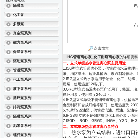
配调速电机
隔膜泵
产
化工泵
多级泵
产
真空泵系列
磁力泵系列
点击放大
保温泵系列
IHG管道离心泵_化工耐腐离心泵
的详细资料
驱动泵系列
一、立式单级热水管道离心泵主要用途
1.ISG型立式管道离心泵，供输送清水及物
管道泵系列
灌、消防增压、远距离输送、暖通制冷循环、
2.IRG型立式热水泵适用于冶金、化工、纺
化工泵系列
用泵，使用温度120以下。
液下泵系列
3.GRG型立式高温离心泵广泛用于：能源
循环用泵，使用温度240以下。
循环泵系列
4.IHG型立式单级不锈钢管道离心泵，供输
食品制药和合成纤维等部门，使用温度为-20℃ ~
排污泵系列
5.YG型管道油泵，供输送汽油、煤油、柴油等石油
6.IHGB型立式不锈钢防爆型化工离心泵，适
隔膜泵系列
7.ISGD、IRGD、GRGD、IHGH、YG
泥浆泵系列
二、立式单级热水管道离心泵特点
1. 热水泵为立式结构，进出口
螺杆泵系列