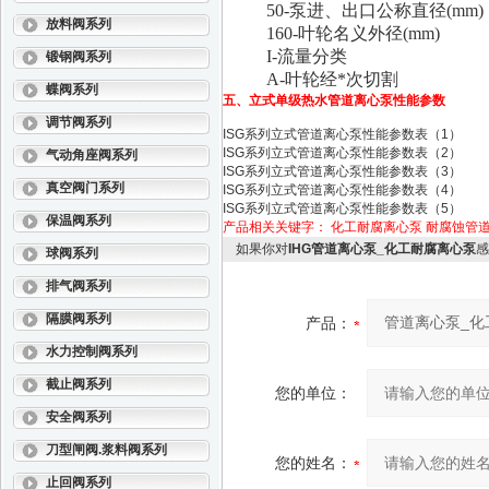
50-泵进、出口公称直径(mm)
放料阀系列
160-叶轮名义外径(mm)
I-流量分类
锻钢阀系列
A-叶轮经*次切割
蝶阀系列
五、
立式单级热水管道离心泵
性能参数
调节阀系列
ISG系列立式管道离心泵性能参数表（1）
ISG系列立式管道离心泵性能参数表（2）
气动角座阀系列
ISG系列立式管道离心泵性能参数表（3）
真空阀门系列
ISG系列立式管道离心泵性能参数表（4）
ISG系列立式管道离心泵性能参数表（5）
保温阀系列
产品相关关键字：
化工耐腐离心泵
耐腐蚀管
如果你对
IHG管道离心泵_化工耐腐离心泵
感
球阀系列
排气阀系列
隔膜阀系列
产品：
水力控制阀系列
截止阀系列
您的单位：
安全阀系列
刀型闸阀.浆料阀系列
您的姓名：
止回阀系列