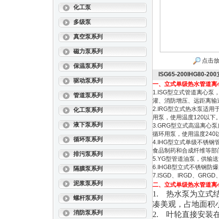
化工泵
多级泵
真空泵系列
磁力泵系列
点击放
保温泵系列
ISG65-200IHG8
驱动泵系列
一、立式单级热水管道离
1.ISG型立式管道离
管道泵系列
灌、消防增压、远距离输
2.IRG型立式热水泵
化工泵系列
用泵，使用温度120以下
液下泵系列
3.GRG型立式高温离
循环用泵，使用温度240
循环泵系列
4.IHG型立式单级不
食品制药和合成纤维等部门，
排污泵系列
5.YG型管道油泵，供输送
6.IHGB型立式不锈钢
隔膜泵系列
7.ISGD、IRGD、G
泥浆泵系列
二、立式单级热水管道离
1. 热水泵为立
螺杆泵系列
凑美观，占地面积
消防泵系列
2. 叶轮直接安