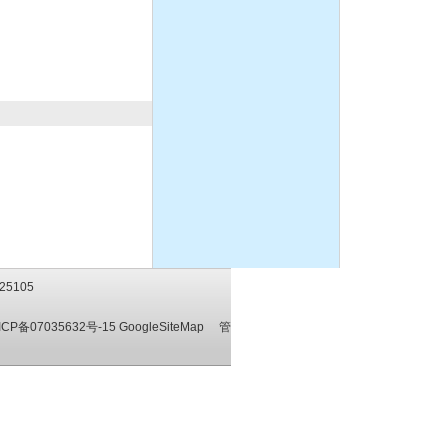
25105
ICP备07035632号-15
GoogleSiteMap
管