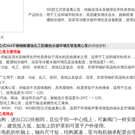
SG型立式管道离心泵，供输送清水及物理化学性质类
产品特点：
用于工业和城市给排水、高层建筑增压送水、园林喷灌
通制冷循环、浴室等冷暖水循环增压及设备配套，使用温
大
0-200立式304不锈钢耐腐蚀化工防爆热水循环增压管道离心泵
的详细资料：
心泵主要用途
心泵，供输送清水及物理化学性质类似于清水的其他液体之用，适用于工业和城市给排水
送、暖通制冷循环、浴室等冷暖水循环增压及设备配套，使用温度T＜80。
适用于冶金、化工、纺织、木材加工、造纸以及饭店、浴室、宾馆等锅炉高温热水增压循
。
心泵广泛用于：能源、冶金、化工、纺织、造纸以及饭店、浴室、宾馆等锅炉高温热水增
以下。
锈钢管道离心泵，供输送不含固体颗粒，具有腐蚀性，粘度类似于水的液体，适用于石油
使用温度为-20℃ ~ 120。
汽油、煤油、柴油等石油产品，被输送介质温度为-20℃ ~ + 120。
防爆型化工离心泵，适用于输送易燃性化工液体。
RGD、IHGH、YGD、IHGBD型立式低速离心泵，适用于环境噪声要求很低的场合及空调
心泵特点
式结构，进出口口径相同，且位于同一中心线上，可象阀门一样安
小，建筑投入低，如加上防护罩则可置于户外使用。
装在电机的长轴上，轴向尺寸短，结构紧凑，泵与电机轴承配置合