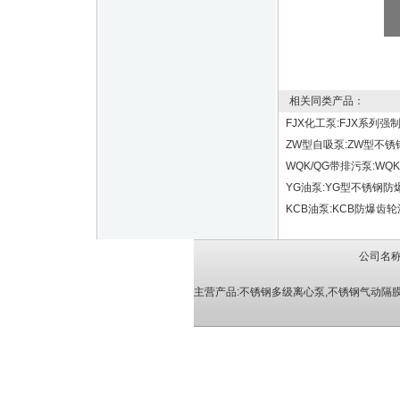
相关同类产品：
FJX化工泵:FJX系列
ZW型自吸泵:ZW型不锈
WQK/QG带排污泵:W
YG油泵:YG型不锈钢防
KCB油泵:KCB防爆齿
公司名称
主营产品:
不锈钢多级离心泵
,
不锈钢气动隔