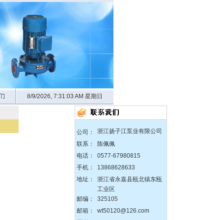
8/9/2026, 7:31:04 AM 星期日
zX防爆无堵塞自吸泵
浙江扬子江泵业有限公司
公司：
联系：
陈佩佩
电话：
0577-67980815
DBY304不锈钢电动隔膜泵
手机：
13868628633
地址：
浙江省永嘉县瓯北镇东瓯
工业区
邮编：
325105
邮箱：
wt50120@126.com