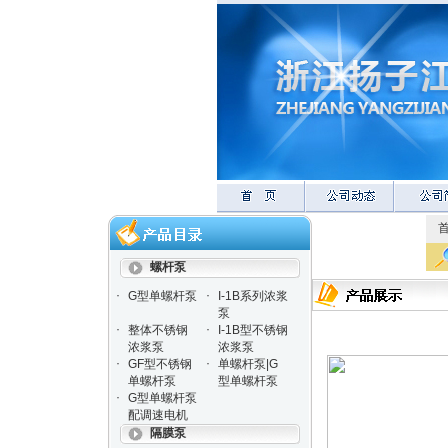
螺杆泵
·
·
G型单螺杆泵
I-1B系列浓浆
泵
·
·
整体不锈钢
I-1B型不锈钢
浓浆泵
浓浆泵
·
·
GF型不锈钢
单螺杆泵|G
单螺杆泵
型单螺杆泵
·
G型单螺杆泵
配调速电机
隔膜泵