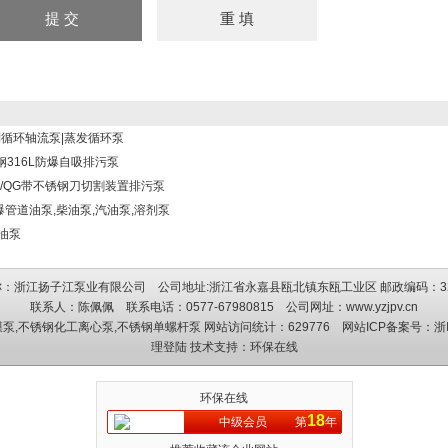
强制循环轴流泵|蒸发循环泵
钢316L防爆自吸排污泵
QK/QG带不锈钢刀切割装置排污泵
爆管道油泵,柴油泵,汽油泵,溶剂泵
轮油泵
：浙江扬子江泵业有限公司 公司地址:浙江省永嘉县瓯北镇东瓯工业区 邮政编码：3
联系人：陈佩佩 联系电话：0577-67980815 公司网址：
www.yzjpv.cn
膜泵
,
不锈钢化工离心泵
,
不锈钢单螺杆泵
网站访问统计：629776 网站ICP备案号：
浙
理登陆
技术支持：
环保在线
环保在线
18
中级会员
第
年