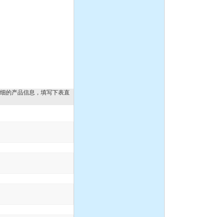
IH型不锈钢耐腐蚀化工离心
泵
CQ系列耐腐蚀化工磁力泵
细的产品信息，填写下表直
离心泵:ISG系列单级单吸立
式管道离心泵
液下泵,耐腐蚀液下泵