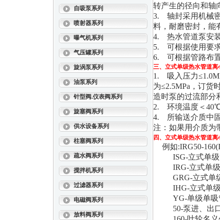
转产生的径向和轴
自吸泵系列
3. 轴封采用机
喷射器系列
料，耐磨密封，能
4. 热水管道泵
曝气机系列
5. 可根据使用
气压罐系列
6. 可根据管路
三、
立式单级热水管道离
旋涡泵系列
1. 吸入压力≤1.
油泵系列
为≤2.5MPa，
造时泵的过流部分
针型阀.仪表阀系列
2. 环境温度＜40
旋塞阀系列
4. 所输送介质中
供水设备系列
注：如果用介质为
四、
立式单级热水管道离
柱塞阀系列
例如:IRG50-160(
疏水阀系列
ISG-立式单级
IRG-立式单级
搅拌机系列
GRG-立式单
过滤器系列
IHG-立式单级
YG-单级单吸
电磁阀系列
50-泵进、出口公
放料阀系列
160-叶轮名义外