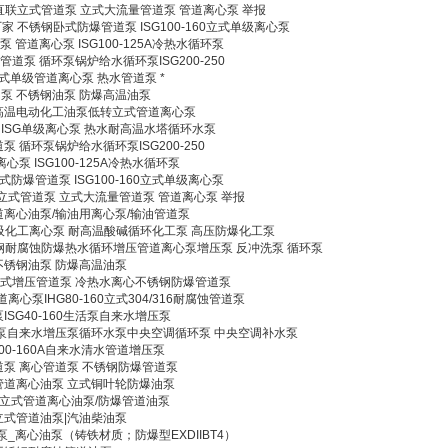
钢直联立式管道泵 立式大流量管道泵 管道离心泵 举报
泵厂家 不锈钢卧式防爆管道泵 ISG100-160立式单级离心泵
管道泵 管道离心泵 ISG100-125A冷热水循环泵
管道泵 循环泵锅炉给水循环泵ISG200-250
0立式单级管道离心泵 热水管道泵 *
泵 不锈钢油泵 防爆高温油泵
 高温电动化工油泵低转立式管道离心泵
道泵 ISG单级离心泵 热水耐高温水塔循环水泵
泵 循环泵锅炉给水循环泵ISG200-250
离心泵 ISG100-125A冷热水循环泵
防爆管道泵 ISG100-160立式单级离心泵
联立式管道泵 立式大流量管道泵 管道离心泵 举报
管道离心油泵/输油用离心泵/输油管道泵
单级单吸化工离心泵 耐高温酸碱循环化工泵 高压防爆化工泵
4不锈钢耐腐蚀防爆热水循环增压管道离心泵增压泵 反冲洗泵 循环泵
不锈钢油泵 防爆高温油泵
3KW立式增压管道泵 冷热水离心不锈钢防爆管道泵
心泵IHG80-160立式304/316耐腐蚀管道泵
ISG40-160生活泵自来水增压泵
道泵自来水增压泵循环水泵中央空调循环泵 中央空调补水泵
100-160A自来水清水管道增压泵
道泵 离心管道泵 不锈钢防爆管道泵
管道离心油泵 立式铜叶轮防爆油泵
防爆立式管道离心油泵/防爆管道油泵
立式管道油泵|汽油柴油泵
_离心油泵（铸铁材质；防爆型EXDIIBT4）