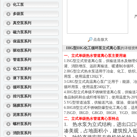
化工泵
多级泵
真空泵系列
磁力泵系列
点击放大
保温泵系列
IHG型IHG化工循环泵立式离心泵
的详细资
驱动泵系列
一、立式单级热水管道离心泵主要用途
管道泵系列
1.ISG型立式管道离心泵，供输送清水及
灌、消防增压、远距离输送、暖通制冷循环、
化工泵系列
2.IRG型立式热水泵适用于冶金、化工、
用泵，使用温度120以下。
液下泵系列
3.GRG型立式高温离心泵广泛用于：能源
循环用泵，使用温度240以下。
循环泵系列
4.IHG型立式单级不锈钢管道离心泵，供
排污泵系列
食品制药和合成纤维等部门，使用温度为-20℃ ~
5.YG型管道油泵，供输送汽油、煤油、柴油等石
隔膜泵系列
6.IHGB型立式不锈钢防爆型化工离心泵，
7.ISGD、IRGD、GRGD、IHGH、Y
泥浆泵系列
二、立式单级热水管道离心泵特点
螺杆泵系列
1. 热水泵为立式结构，进出口
凑美观，占地面积小，建筑投入
消防泵系列