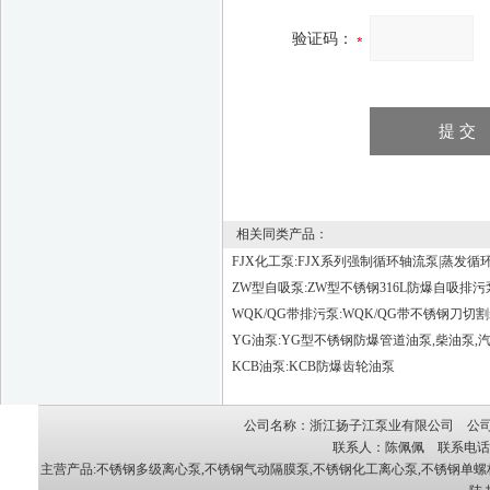
验证码：
相关同类产品：
FJX化工泵:FJX系列强制循环轴流泵|蒸发循
ZW型自吸泵:ZW型不锈钢316L防爆自吸排污
WQK/QG带排污泵:WQK/QG带不锈钢刀切
YG油泵:YG型不锈钢防爆管道油泵,柴油泵,
KCB油泵:KCB防爆齿轮油泵
公司名称：浙江扬子江泵业有限公司 公司地
联系人：陈佩佩 联系电话：05
主营产品:
不锈钢多级离心泵
,
不锈钢气动隔膜泵
,
不锈钢化工离心泵
,
不锈钢单螺