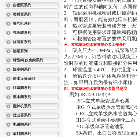
2. 叶轮直接安装在电机的长轴
自吸泵系列
转产生的径向和轴向负荷，从而
3. 轴封采用机械密封或机械密
喷射器系列
料，耐磨密封，能有效地延长机
曝气机系列
4. 热水管道泵安装检修方便，
5. 可根据使用要求即流量和扬
气压罐系列
6. 可根据管路布置的要求采用
旋涡泵系列
三、
立式单级热水管道离心泵
工作条件
1. 吸入压力≤1.0MPa，或泵系
油泵系列
为≤2.5MPa，订货时请注明系
针型阀.仪表阀系列
造时泵的过流部分和联接部分采
2. 环境温度＜40℃，相对湿度＜
旋塞阀系列
4. 所输送介质中固体颗粒体积含量
供水设备系列
注：如果用介质为带有细小颗粒
柱塞阀系列
型号意义
四、
立式单级热水管道离心泵
例如:IRG50-160(I)A
疏水阀系列
ISG-立式单级管道离心泵
搅拌机系列
IRG-立式单级热水管道离心
GRG-立式单级热水管道离心
过滤器系列
IHG-立式单级不锈钢化工泵
电磁阀系列
YG-单级单吸管道油泵
50-泵进、出口公称直径(mm)
放料阀系列