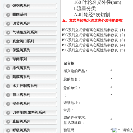
160-叶轮名义外径(mm)
锻钢阀系列
I-流量分类
A-叶轮经*次切割
蝶阀系列
五、
立式单级热水管道离心泵
性能参数
调节阀系列
ISG系列立式管道离心泵性能参数表（1）
气动角座阀系列
ISG系列立式管道离心泵性能参数表（2）
ISG系列立式管道离心泵性能参数表（3）
真空阀门系列
ISG系列立式管道离心泵性能参数表（4）
保温阀系列
ISG系列立式管道离心泵性能参数表（5）
球阀系列
留言框
排气阀系列
感兴趣的产品：
*
隔膜阀系列
您的姓名：
*
水力控制阀系列
您的单位：
*
截止阀系列
：
*
详细地址：
安全阀系列
常用：
刀型闸阀.浆料阀系列
您的任何要求、
*
止回阀系列
意见或建议：
验证码：
*
= 请输
呼吸阀系列