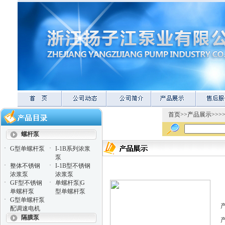
首页
>>
产品展示
>>>
螺杆泵
·
·
G型单螺杆泵
I-1B系列浓浆
泵
·
·
整体不锈钢
I-1B型不锈钢
浓浆泵
浓浆泵
·
·
GF型不锈钢
单螺杆泵|G
单螺杆泵
型单螺杆泵
·
G型单螺杆泵
配调速电机
隔膜泵