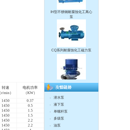
IH型不锈钢耐腐蚀化工离心
泵
CQ系列耐腐蚀化工磁力泵
离心泵:ISG系列单级单吸立
式管道离心泵
转速
电机功率
r/min）
（KW）
潜水泵
·
1450
0.37
液下泵
·
1450
0.5
1450
1.5
单螺杆泵
·
1450
1.5
液下泵,耐腐蚀液下泵
多级泵
·
1450
2.2
1450
2.2
油泵
·