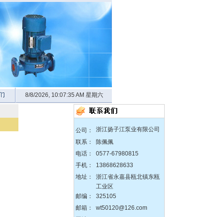
zX防爆无堵塞自吸泵
8/8/2026, 10:07:36 AM 星期六
DBY304不锈钢电动隔膜泵
浙江扬子江泵业有限公司
公司：
联系：
陈佩佩
电话：
0577-67980815
手机：
13868628633
地址：
浙江省永嘉县瓯北镇东瓯
QBY塑料化工隔膜泵
工业区
邮编：
325105
邮箱：
wt50120@126.com