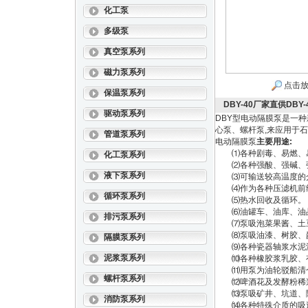
化工泵
多级泵
真空泵系列
磁力泵系列
点击
保温泵系列
DBY-40厂家直供DB
驱动泵系列
DBY型电动隔膜泵是一种
心泵、螺杆泵,来应用于石化
管道泵系列
电动隔膜泵
主要用途:
⑴各种剧毒、易燃、
化工泵系列
⑵各种强酸、强碱、
液下泵系列
⑶可输送较高温度的介
⑷作为各种压滤机前
循环泵系列
⑸热水回收及循环。
⑹油罐车、油库、油
排污泵系列
⑺泵吸泡菜果酱、土
⑻泵吸油漆、树胶、
隔膜泵系列
⑼各种瓷器轴浆水泥灌
泥浆泵系列
⑽各种橡胶浆乳胶、有
⑾用泵为油轮驳船清仓
螺杆泵系列
⑿啤酒花及发酵粉稀浆
⒀泵吸矿井、坑道、隧
消防泵系列
⒁各种特殊介质的吸