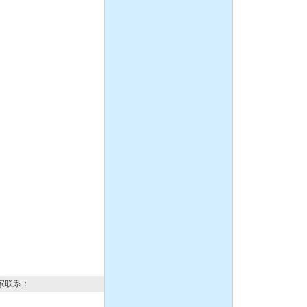
化工离心泵
隔膜泵:DBY防爆衬氟电动
隔膜泵
1.5寸不锈钢气动隔膜泵，
流体输送泵，化工泵,潜水
泵、自吸泵、杂质泵、泥浆
泵
IH型不锈钢耐腐蚀化工离心
家联系：
泵