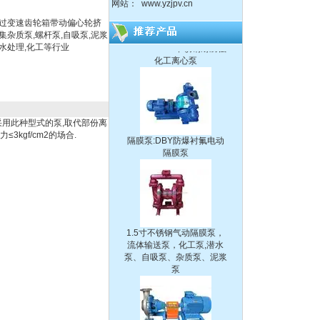
网站：
www.yzjpv.cn
通过变速齿轮箱带动偏心轮挤
150-125-315不锈钢耐腐蚀
杂质泵,螺杆泵,自吸泵,泥浆
化工离心泵
废水处理,化工等行业
隔膜泵:DBY防爆衬氟电动
采用此种型式的泵,取代部份离
隔膜泵
kgf/cm2的场合.
1.5寸不锈钢气动隔膜泵，
流体输送泵，化工泵,潜水
泵、自吸泵、杂质泵、泥浆
泵