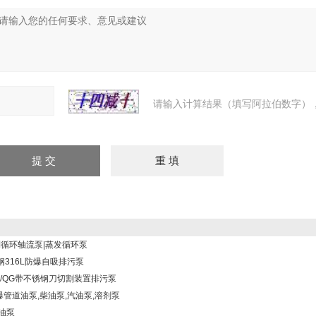
请输入计算结果（填写阿拉伯数字），
强制循环轴流泵|蒸发循环泵
钢316L防爆自吸排污泵
QK/QG带不锈钢刀切割装置排污泵
爆管道油泵,柴油泵,汽油泵,溶剂泵
轮油泵