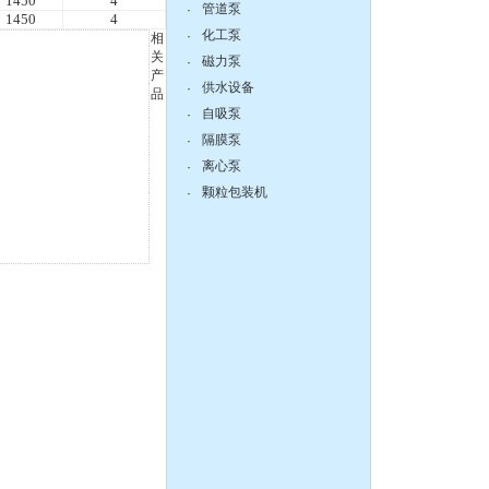
1450
4
管道泵
·
1450
4
化工泵
·
相
关
磁力泵
·
产
zX防爆无堵塞自吸泵
供水设备
·
品
自吸泵
·
隔膜泵
·
离心泵
·
颗粒包装机
·
DBY304不锈钢电动隔膜泵
QBY塑料化工隔膜泵
150-125-315不锈钢耐腐蚀