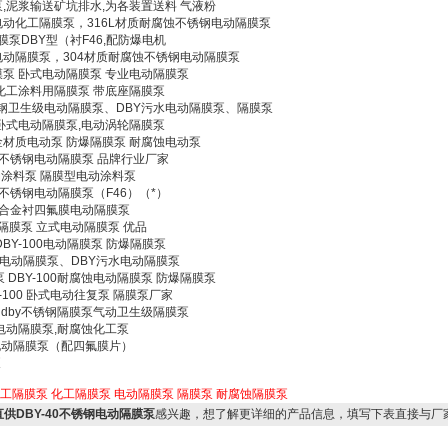
泵,泥浆输送矿坑排水,为各装置送料 气液粉
钢电动化工隔膜泵，316L材质耐腐蚀不锈钢电动隔膜泵
泵DBY型（衬F46,配防爆电机
钢电动隔膜泵，304材质耐腐蚀不锈钢电动隔膜泵
隔膜泵 卧式电动隔膜泵 专业电动隔膜泵
 化工涂料用隔膜泵 带底座隔膜泵
0不锈钢卫生级电动隔膜泵、DBY污水电动隔膜泵、隔膜泵
,卧式电动隔膜泵,电动涡轮隔膜泵
合金材质电动泵 防爆隔膜泵 耐腐蚀电动泵
线式不锈钢电动隔膜泵 品牌行业厂家
动涂料泵 隔膜型电动涂料泵
16L不锈钢电动隔膜泵（F46）（*）
、铝合金衬四氟膜电动隔膜泵
电动隔膜泵 立式电动隔膜泵 优品
DBY-100电动隔膜泵 防爆隔膜泵
铝合金电动隔膜泵、DBY污水电动隔膜泵
 DBY-100耐腐蚀电动隔膜泵 防爆隔膜泵
-100 卧式电动往复泵 隔膜泵厂家
 dby不锈钢隔膜泵气动卫生级隔膜泵
氟电动隔膜泵,耐腐蚀化工泵
电动隔膜泵（配四氟膜片）
泵
工隔膜泵
化工隔膜泵
电动隔膜泵
隔膜泵
耐腐蚀隔膜泵
家直供DBY-40不锈钢电动隔膜泵
感兴趣，想了解更详细的产品信息，填写下表直接与厂