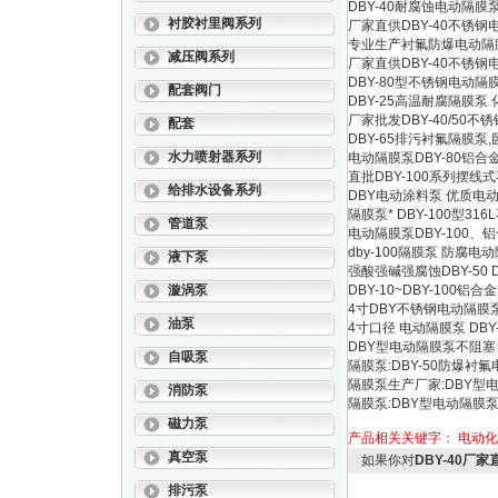
DBY-40耐腐蚀电动隔膜
衬胶衬里阀系列
厂家直供DBY-40不锈
专业生产衬氟防爆电动隔膜
减压阀系列
厂家直供DBY-40不锈
DBY-80型不锈钢电动
配套阀门
DBY-25高温耐腐隔膜泵
厂家批发DBY-40/5
配套
DBY-65排污衬氟隔膜泵
水力喷射器系列
电动隔膜泵DBY-80铝
直批DBY-100系列摆
给排水设备系列
DBY电动涂料泵 优质电
隔膜泵* DBY-100型3
管道泵
电动隔膜泵DBY-100
dby-100隔膜泵 防腐
液下泵
强酸强碱强腐蚀DBY-50 
漩涡泵
DBY-10~DBY-100
4寸DBY不锈钢电动隔膜泵
油泵
4寸口径 电动隔膜泵 DBY
DBY型电动隔膜泵不阻塞
自吸泵
隔膜泵:DBY-50防爆衬
隔膜泵生产厂家:DBY型
消防泵
隔膜泵:DBY型电动隔膜
磁力泵
产品相关关键字：
电动化
真空泵
如果你对
DBY-40厂
排污泵