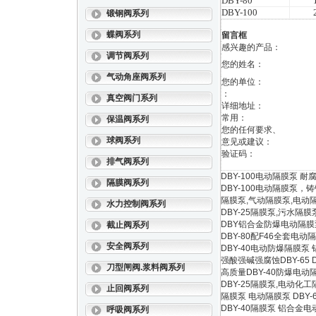
DBY-80
DBY-100
锻钢阀系列
蝶阀系列
留言框
感兴趣的产品：
调节阀系列
您的姓名：
气动角座阀系列
您的单位：
：
真空阀门系列
详细地址：
常用：
保温阀系列
您的任何要求、
球阀系列
意见或建议：
验证码：
排气阀系列
DBY-100电动隔膜泵 
隔膜阀系列
DBY-100电动隔膜泵
隔膜泵,气动隔膜泵,电动
水力控制阀系列
DBY-25隔膜泵,污水隔
DBY铝合金防爆电动隔膜
截止阀系列
DBY-80配F46全套电动
安全阀系列
DBY-40电动防爆隔膜泵
强酸强碱强腐蚀DBY-65 
刀型闸阀.浆料阀系列
高质量DBY-40防爆电
DBY-25隔膜泵,电动化
止回阀系列
隔膜泵 电动隔膜泵 DBY
DBY-40隔膜泵 铝合金电
呼吸阀系列