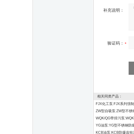
补充说明：
验证码：
相关同类产品：
FJX化工泵:FJX系列
ZW型自吸泵:ZW型不锈
WQK/QG带排污泵:W
YG油泵:YG型不锈钢防
KCB油泵:KCB防爆齿