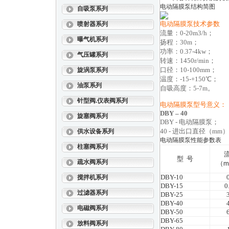
电动隔膜泵结构简图
自吸泵系列
电动隔膜泵技术参数
喷射器系列
流量：0-20m3/h；
曝气机系列
扬程：30m；
功率：0.37-4kw；
气压罐系列
转速：1450r/min；
口径：10-100mm；
旋涡泵系列
温度：-15-+150℃；
油泵系列
自吸高度：5-7m。
针型阀.仪表阀系列
电动隔膜泵型号意义：
DBY
– 40
旋塞阀系列
DBY -
电动隔膜泵；
40 -
进出口直径（mm）
供水设备系列
电动隔膜泵性能参数表
柱塞阀系列
型 号
疏水阀系列
（
m
DBY-10
搅拌机系列
DBY-15
0
过滤器系列
DBY-25
DBY-40
电磁阀系列
DBY-50
DBY-65
放料阀系列