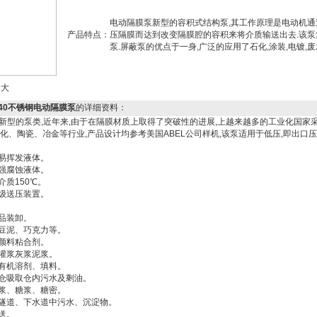
电动隔膜泵新型的容积式结构泵,其工作原理是电动机
产品特点：
压隔膜而达到改变隔膜腔的容积来将介质输送出去.该泵集
泵.屏蔽泵的优点于一身,广泛的应用了石化,涂装,电镀,
放大
Y-40不锈钢电动隔膜泵
的详细资料：
新型的泵类,近年来,由于在隔膜材质上取得了突破性的进展,上越来越多的工业化国家
、陶瓷、冶金等行业,产品设计均参考美国ABEL公司样机,该泵适用于低压,即出口压力≤3
易挥发液体。
强腐蚀液体。
质150℃。
级送压装置。
品装卸。
豆泥、巧克力等。
颜料粘合剂。
浆灰浆泥浆。
机溶剂、填料。
吸取仓内污水及剩油。
、糖浆、糖密。
道、下水道中污水、沉淀物。
送。