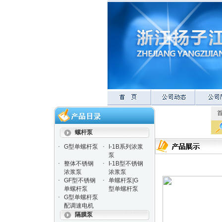
螺杆泵
·
·
G型单螺杆泵
I-1B系列浓浆
泵
·
·
整体不锈钢
I-1B型不锈钢
浓浆泵
浓浆泵
·
·
GF型不锈钢
单螺杆泵|G
单螺杆泵
型单螺杆泵
·
G型单螺杆泵
配调速电机
隔膜泵