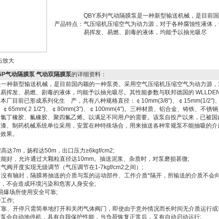
QBY系列气动隔膜泵是一种新型输送机械，是目前
产品特点：
气压缩机压缩空气为动力源，对于各种腐蚀性液体，
易挥发、易燃、剧毒的液体，均能予以抽光吸尽
击放大
3-25P气动隔膜泵 气动双隔膜泵
的详细资料：
是一种新型输送机械，是目前国内颖的一种泵类。采用空气压缩机压缩空气为动力源，
易挥发、易燃、剧毒的液体，均能予以抽光吸尽。其性能参数与联邦德国的 WLLDEN
.本厂目前已形成系列化生 产，共有八种规格直径：￠10mm(3/8")、￠15mm(1/2")、￠
(2")、￠65mm( 2 1/2")、￠80mm(3")、￠100mm(4")。三种材质、铝合金、铸铁
、氯丁橡胶、氟橡胶、聚四氟乙烯。以满足不同用户的需要。该泵自投产以来，已被国
油漆、制药机械系统单位采用，安置在种特殊场合，用来抽送各种常规泵不能抽吸的介
的效果。
7m，扬程达50m，出口压力≥6kgf/cm2;
能好，允许通过大颗粒直径达10mm。抽送泥浆、杂质时，对泵磨损甚微;
阀开度实现无级调节（气压调节在1-7kgf/cm2之间）;
没有轴封，隔膜将抽送的介质与泵的运动部件、工作介质*隔开，所输送的介质不会
，不会造成环境污染和危害人身安全;
易爆场所使用安全可靠;
工作;
可靠、开停只需简单地打开和关闭气体阀门，即使由于意外情况而长时间无介质运行或
泵会自动地停机，具有自我保护性能，当负荷恢复正常后，又有自动启动运行;