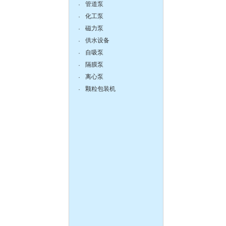
管道泵
·
化工泵
·
磁力泵
·
zX防爆无堵塞自吸泵
供水设备
·
自吸泵
·
隔膜泵
·
离心泵
·
颗粒包装机
·
DBY304不锈钢电动隔膜泵
QBY塑料化工隔膜泵
150-125-315不锈钢耐腐蚀
化工离心泵