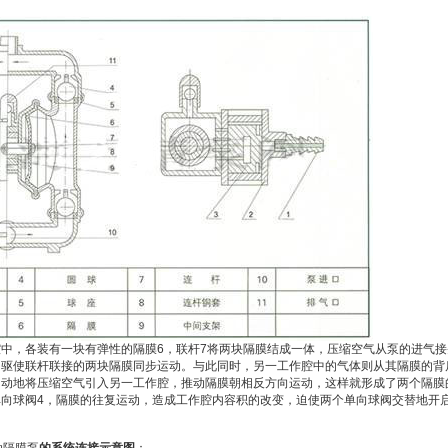
中，各装有一块有弹性的隔膜6，联杆7将两块隔膜结成一体，压缩空气从泵的进气接
，驱使联杆联接的两块隔膜同步运动。与此同时，另一工作腔中的气体则从其隔膜的背
自动地将压缩空气引入另一工作腔，推动隔膜朝相反方向运动，这样就形成了两个隔膜
向球阀4，隔膜的往复运动，造成工作腔内容积的改变，迫使两个单向球阀交替地开