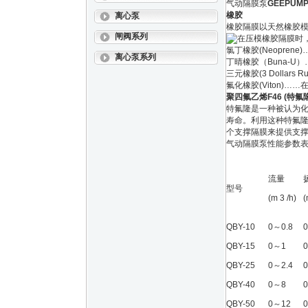
气动隔膜泵
GEEPU
橡胶
离心泵
橡胶隔膜以天然橡胶
闸阀系列
在压模橡胶隔膜时
氯丁橡胶(Neopre
离心泵系列
丁晴橡胶（Buna-U
三元橡胶(3 Dollar
氟化橡胶(Viton)
聚四氟乙烯F46 (特氟隆 T
特氟隆是一种被认为
寿命。利用这种特氟隆
个支撑隔膜来提供支
气动隔膜泵性能参数
流量
型号
(m 3 /h)
(
QBY-10
0～0.8
QBY-15
0～1
QBY-25
0～2.4
QBY-40
0～8
QBY-50
0～12