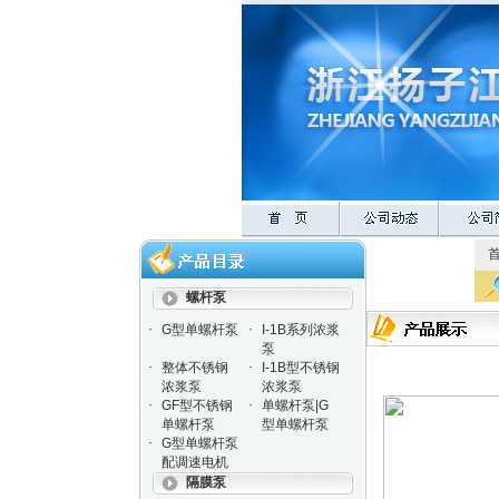
螺杆泵
·
·
G型单螺杆泵
I-1B系列浓浆
泵
·
·
整体不锈钢
I-1B型不锈钢
浓浆泵
浓浆泵
·
·
GF型不锈钢
单螺杆泵|G
单螺杆泵
型单螺杆泵
·
G型单螺杆泵
配调速电机
隔膜泵