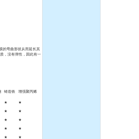
CQ系列耐腐蚀化工磁力泵
膜的弯曲形状从而延长其
物质，没有弹性，因此有一
离心泵:ISG系列单级单吸立
式管道离心泵
钢
铸造铁
增强聚丙烯
★
★
液下泵,耐腐蚀液下泵
★
★
★
★
★
★
★
★