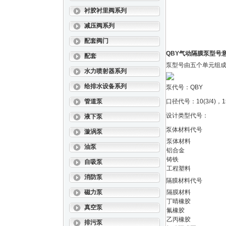
衬胶衬里阀系列
减压阀系列
配套阀门
QBY气动隔膜泵型号意
配套
泵型号由五个单元组
水力喷射器系列
给排水设备系列
泵代号：QBY
管道泵
口径代号：10(3/4)，15(1
设计类型代号：
液下泵
泵体材料代号
漩涡泵
泵体材料
油泵
铝合金
铸铁
自吸泵
工程塑料
消防泵
隔膜材料代号
磁力泵
隔膜材料
丁晴橡胶
真空泵
氟橡胶
乙丙橡胶
排污泵