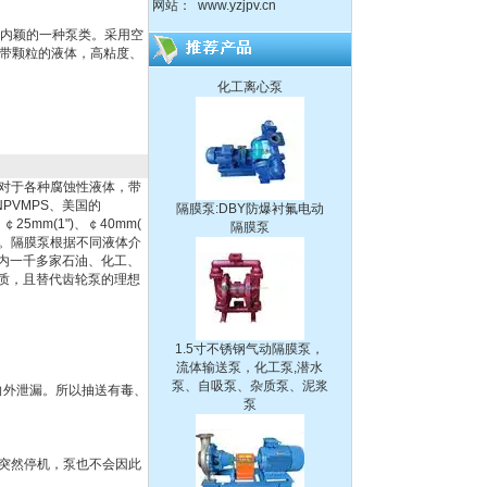
网站：
www.yzjpv.cn
150-125-315不锈钢耐腐蚀
国内颖的一种泵类。采用空
化工离心泵
带颗粒的液体，高粘度、
隔膜泵:DBY防爆衬氟电动
隔膜泵
对于各种腐蚀性液体，带
PVMPS、美国的
25mm(1")、￠40mm(
、不锈钢。隔膜泵根据不同液体介
内一千多家石油、化工、
质，且替代齿轮泵的理想
1.5寸不锈钢气动隔膜泵，
流体输送泵，化工泵,潜水
泵、自吸泵、杂质泵、泥浆
泵
向外泄漏。所以抽送有毒、
突然停机，泵也不会因此
IH型不锈钢耐腐蚀化工离心