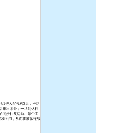
头1进入配气阀3后，推动
后排出泵外；一旦到达行
的同步往复运动。每个工
启和关闭，从而将液体连续