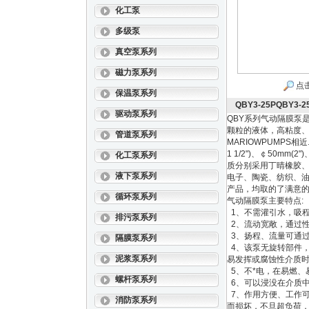
化工泵
多级泵
真空泵系列
磁力泵系列
点
保温泵系列
QBY3-25PQBY
驱动泵系列
QBY系列气动隔膜泵
颗粒的液体，高粘度、
管道泵系列
MARIOWPUMPS相近
1 1/2")、￠50mm
化工泵系列
质分别采用丁晴橡胶
液下泵系列
电子、陶瓷、纺织、
产品，均取的了满意
循环泵系列
气动隔膜泵主要特点:
1、不需灌引水，吸程高达
排污泵系列
2、流动宽敞，通过性
3、扬程、流量可通过气
隔膜泵系列
4、该泵无旋转部件，
泥浆泵系列
易发挥或腐蚀性介质时
5、不*电，在易燃、
螺杆泵系列
6、可以浸没在介质中
7、作用方便、工作
消防泵系列
而损坏，不旦超负荷，