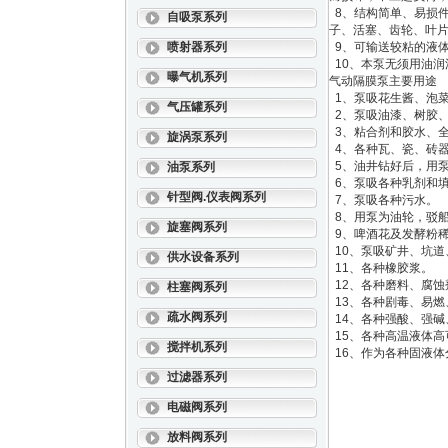
8、结构简单、易损
自吸泵系列
子、活塞、齿轮、叶片
喷射器系列
9、可输送较粘的液体
10、本泵无须用油润
曝气机系列
气动隔膜泵主要用途
1、泵吸花生酱、泡
气压罐系列
2、泵吸油漆、树胶
3、粘合剂和胶水、
旋涡泵系列
4、各种瓦、瓷、砖
5、油井钻好后，用
油泵系列
6、泵吸各种乳剂和
针型阀.仪表阀系列
7、泵吸各种污水。
8、用泵为油轮，驳
旋塞阀系列
9、啤酒花及发酵粉
10、泵吸矿井、坑
供水设备系列
11、各种橡胶浆。
12、各种磨料、腐
柱塞阀系列
13、各种剧毒、易燃
疏水阀系列
14、各种强酸、强碱
15、各种高温液体高
搅拌机系列
16、作为各种固液体
过滤器系列
电磁阀系列
放料阀系列