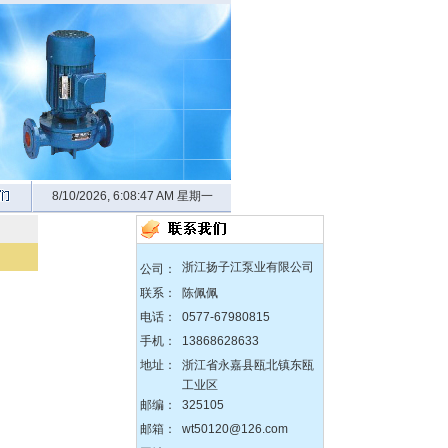
zX防爆无堵塞自吸泵
8/10/2026, 6:08:48 AM 星期一
DBY304不锈钢电动隔膜泵
浙江扬子江泵业有限公司
公司：
联系：
陈佩佩
电话：
0577-67980815
手机：
13868628633
QBY塑料化工隔膜泵
地址：
浙江省永嘉县瓯北镇东瓯
工业区
邮编：
325105
邮箱：
wt50120@126.com