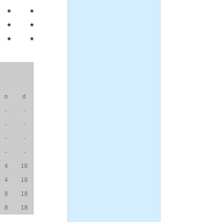
★
★
★
★
★
★
n
d
-
-
-
-
-
-
-
-
4
18
4
18
8
18
8
18