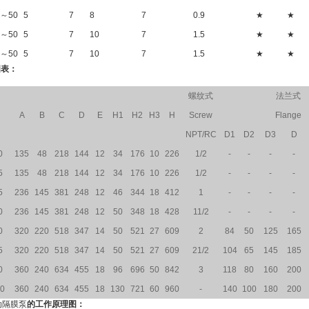
0～50
5
7
8
7
0.9
★
★
0～50
5
7
10
7
1.5
★
★
0～50
5
7
10
7
1.5
★
★
图表：
螺纹式
法兰式
A
B
C
D
E
H1
H2
H3
H
Screw
Flange
NPT/RC
D1
D2
D3
D
0
135
48
218
144
12
34
176
10
226
1/2
-
-
-
-
5
135
48
218
144
12
34
176
10
226
1/2
-
-
-
-
5
236
145
381
248
12
46
344
18
412
1
-
-
-
-
0
236
145
381
248
12
50
348
18
428
11/2
-
-
-
-
0
320
220
518
347
14
50
521
27
609
2
84
50
125
165
5
320
220
518
347
14
50
521
27
609
21/2
104
65
145
185
0
360
240
634
455
18
96
696
50
842
3
118
80
160
200
00
360
240
634
455
18
130
721
60
960
-
140
100
180
200
动隔膜泵
的工作原理图：