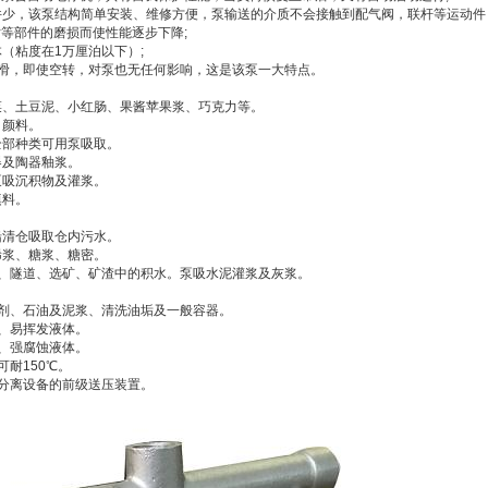
件少，该泵结构简单安装、维修方便，泵输送的介质不会接触到配气阀，联杆等运动件
等部件的磨损而使性能逐步下降;
（粘度在1万厘泊以下）;
滑，即使空转，对泵也无任何影响，这是该泵一大特点。
菜、土豆泥、小红肠、果酱苹果浆、巧克力等。
、颜料。
全部种类可用泵吸取。
器及陶器釉浆。
泵吸沉积物及灌浆。
填料。
船清仓吸取仓内污水。
稀浆、糖浆、糖密。
道、隧道、选矿、矿渣中的积水。泵吸水泥灌浆及灰浆。
蚀剂、石油及泥浆、清洗油垢及一般容器。
、易挥发液体。
、强腐蚀液体。
可耐150℃。
分离设备的前级送压装置。