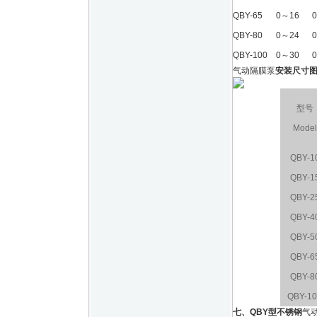
QBY-65
0～16
QBY-80
0～24
QBY-100
0～30
气动隔膜泵
安装尺寸
型号
Model
QBY-1
QBY
-1
QBY
-2
QBY
-4
QBY
-5
QBY
-6
QBY
-8
QBY
-1
七、
QBY型不锈钢
气