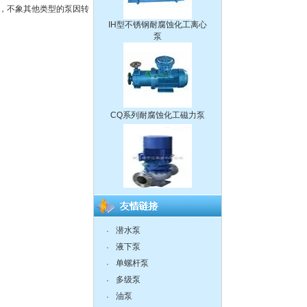
，不象其他类型的泵因转
泵
CQ系列耐腐蚀化工磁力泵
离心泵:ISG系列单级单吸立
式管道离心泵
潜水泵
·
液下泵
·
单螺杆泵
·
液下泵,耐腐蚀液下泵
多级泵
·
油泵
·