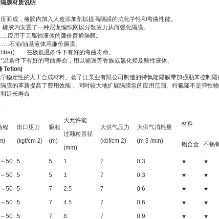
MP隔膜材质说明
模压而成，橡胶内加入人造添加剂以提高隔膜的抗化学性和弯曲性能。
，橡胶内安置了一种尼龙编织网以分散应力从而强化隔膜。
ne)……应用于无腐蚀液体的廉价普通膈膜。
）……石油/油基液体用廉价膈膜。
s Rubber)……在极低温条件下有好的弯曲寿命。
……在*温条件下有好的弯曲寿命，用以输送芳香族或氯化烃及酸性液体。
eflon)
化学稳定性的人工合成材料。扬子江泵业有限公司制造的特氟隆隔膜带加强肋来控制隔
隔膜的革新提高了费用效能， 同时较大地扩展隔膜泵的应用范围。特氟隆不是弹性
撑和延长寿命
表
大允许能
材料
扬程
出口压力
吸程
大供气压力
大供气消耗量
过颗粒直径
m)
(kgf/cm 2)
(m)
(kbf/cm 2)
(m 3 /min)
铝合金
不锈
(mm)
0～50
5
5
1
7
0.3
★
★
0～50
5
5
1
7
0.3
★
★
0～50
5
7
2.5
7
0.6
★
★
0～50
5
7
4.5
7
0.6
★
★
0～50
5
7
8
7
0.9
★
★