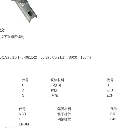
义:
成按下列顺序编制
/2)，25(1)，40(11/2)，50(2)，65(21/2)，80(3)，100(4)
代号
泵体材料
代号
L
不锈钢
B
Z
衬胶
ZCJ
S
衬氟
ZCF
代号
隔膜材料
代号
NBR
氯丁橡胶
CR
F
四氟橡胶
F46
EPDM