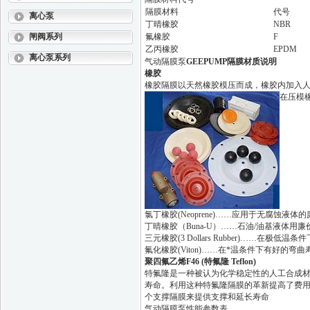
隔膜材料
代号
离心泵
丁晴橡胶
NBR
闸阀系列
氟橡胶
F
乙丙橡胶
EPDM
离心泵系列
气动隔膜泵
GEEPUMP隔膜材质说明
橡胶
橡胶隔膜以天然橡胶模压而成，橡胶内加入
在压模
氯丁橡胶(Neoprene)……应用于无腐蚀液体
丁晴橡胶（Buna-U）……石油/油基液体用
三元橡胶(3 Dollars Rubber)……在极低
氟化橡胶(Viton)……在*温条件下有好的
聚四氟乙烯F46 (特氟隆 Teflon)
特氟隆是一种被认为化学稳定性的人工合成
寿命。利用这种特氟隆隔膜的革新提高了费用
个支撑隔膜来提供支撑和延长寿命
气动隔膜泵性能参数表