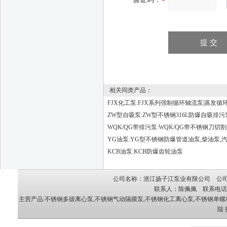
相关同类产品：
FJX化工泵:FJX系列强制循环轴流泵|蒸发循
ZW型自吸泵:ZW型不锈钢316L防爆自吸排污
WQK/QG带排污泵:WQK/QG带不锈钢刀切
YG油泵:YG型不锈钢防爆管道油泵,柴油泵,
KCB油泵:KCB防爆齿轮油泵
公司名称：浙江扬子江泵业有限公司 公司地
联系人：陈佩佩 联系电话：05
主营产品:
不锈钢多级离心泵
,
不锈钢气动隔膜泵
,
不锈钢化工离心泵
,
不锈钢单螺
陆