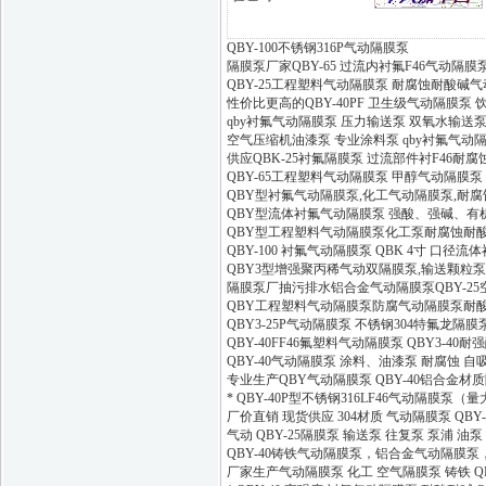
QBY-100不锈钢316P气动隔膜泵
隔膜泵厂家QBY-65 过流内衬氟F46气动隔膜
QBY-25工程塑料气动隔膜泵 耐腐蚀耐酸碱
性价比更高的QBY-40PF 卫生级气动隔膜泵 饮
qby衬氟气动隔膜泵 压力输送泵 双氧水输送
空气压缩机油漆泵 专业涂料泵 qby衬氟气动隔
供应QBK-25衬氟隔膜泵 过流部件衬F46耐
QBY-65工程塑料气动隔膜泵 甲醇气动隔膜泵
QBY型衬氟气动隔膜泵,化工气动隔膜泵,耐
QBY型流体衬氟气动隔膜泵 强酸、强碱、有
QBY型工程塑料气动隔膜泵化工泵耐腐蚀耐酸碱
QBY-100 衬氟气动隔膜泵 QBK 4寸 口径流
QBY3型增强聚丙稀气动双隔膜泵,输送颗粒泵
隔膜泵厂抽污排水铝合金气动隔膜泵QBY-25
QBY工程塑料气动隔膜泵防腐气动隔膜泵耐酸碱气泵
QBY3-25P气动隔膜泵 不锈钢304特氟龙隔膜泵 
QBY-40FF46氟塑料气动隔膜泵 QBY3-40
QBY-40气动隔膜泵 涂料、油漆泵 耐腐蚀 自
专业生产QBY气动隔膜泵 QBY-40铝合金材
* QBY-40P型不锈钢316LF46气动隔膜泵（量
厂价直销 现货供应 304材质 气动隔膜泵 QBY
气动 QBY-25隔膜泵 输送泵 往复泵 泵浦 油
QBY-40铸铁气动隔膜泵，铝合金气动隔膜
厂家生产气动隔膜泵 化工 空气隔膜泵 铸铁 QB