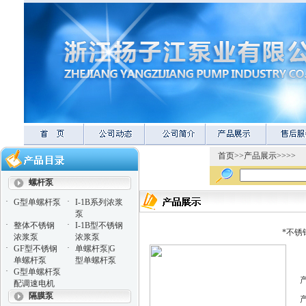
首页
>>
产品展示
>>>>
螺杆泵
·
·
G型单螺杆泵
I-1B系列浓浆
泵
·
·
整体不锈钢
I-1B型不锈钢
*不锈
浓浆泵
浓浆泵
·
·
GF型不锈钢
单螺杆泵|G
单螺杆泵
型单螺杆泵
·
G型单螺杆泵
配调速电机
隔膜泵