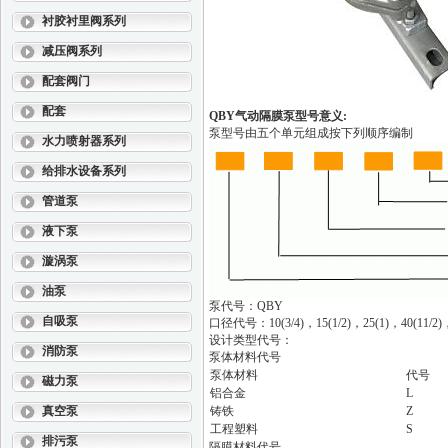
衬胶衬里阀系列
减压阀系列
配套阀门
配套
QBY气动隔膜泵型号意义:
泵型号由五个单元组成按下列顺序编制
水力喷射器系列
给排水设备系列
管道泵
液下泵
漩涡泵
油泵
泵代号：QBY
自吸泵
口径代号：10(3/4)，15(1/2)，25(1)，40(11/2)，5
设计类型代号：
消防泵
泵体材料代号
泵体材料
代号
磁力泵
铝合金
L
真空泵
铸铁
Z
工程塑料
S
排污泵
隔膜材料代号