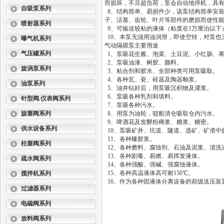
而损坏，不旦超负荷，泵会自动地停机，具有
自吸泵系列
8、结构简单、易损件少，该泵结构简单安
子、活塞、齿轮、叶片等部件的磨损而使性能
喷射器系列
9、可输送较粘的液体（粘度在1万厘泊以下
10、本泵无须用油润滑，即使空转，对泵也
曝气机系列
气动隔膜泵主要用途
气压罐系列
1、泵吸花生酱、泡菜、土豆泥、小红肠、
2、泵吸油漆、树胶、颜料。
旋涡泵系列
3、粘合剂和胶水、全部种类可用泵吸取。
4、各种瓦、瓷、砖器及陶器釉浆。
油泵系列
5、油井钻好后，用泵吸沉积物及灌浆。
6、泵吸各种乳剂和填料。
针型阀.仪表阀系列
7、泵吸各种污水。
旋塞阀系列
8、用泵为油轮，驳船清仓吸取仓内污水。
9、啤酒花及发酵粉稀浆、糖浆、糖密。
供水设备系列
10、泵吸矿井、坑道、隧道、选矿、矿渣中
11、各种橡胶浆。
柱塞阀系列
12、各种磨料、腐蚀剂、石油及泥浆、清洗
13、各种剧毒、易燃、易挥发液体。
疏水阀系列
14、各种强酸、强碱、强腐蚀液体。
15、各种高温液体高可耐150℃。
搅拌机系列
16、作为各种固液体分离设备的前级送压装
过滤器系列
电磁阀系列
放料阀系列