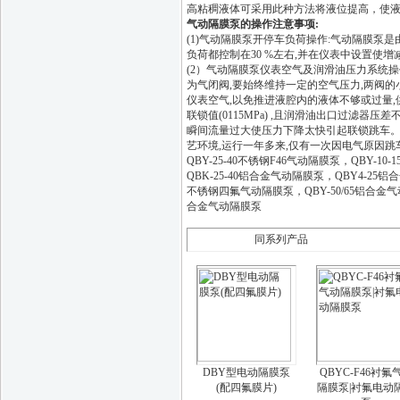
高粘稠液体可采用此种方法将液位提高，使
气动隔膜泵的操作注意事项:
(1)气动隔膜泵开停车负荷操作:气动隔膜泵
负荷都控制在30 %左右,并在仪表中设置使
(2）气动隔膜泵仪表空气及润滑油压力系统
为气闭阀,要始终维持一定的空气压力,两阀的小动
仪表空气,以免推进液腔内的液体不够或过量
联锁值(0115MPa) ,且润滑油出口过滤
瞬间流量过大使压力下降太快引起联锁跳车。
艺环境,运行一年多来,仅有一次因电气原因跳
QBY-25-40不锈钢F46气动隔膜泵，QBY-1
QBK-25-40铝合金气动隔膜泵，QBY4-25铝
不锈钢四氟气动隔膜泵，QBY-50/65铝合金气动隔
合金气动隔膜泵
同系列产品
DBY型电动隔膜泵
QBYC-F46衬氟
(配四氟膜片)
隔膜泵|衬氟电动