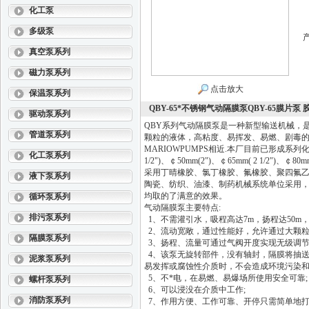
化工泵
多级泵
真空泵系列
磁力泵系列
点击放大
保温泵系列
QBY-65*不锈钢气动隔膜泵QBY-65膜片泵
驱动泵系列
QBY系列气动隔膜泵是一种新型输送机械，
管道泵系列
颗粒的液体，高粘度、易挥发、易燃、剧毒的液
MARIOWPUMPS相近.本厂目前已形成系列化生 产
化工泵系列
1/2")、￠50mm(2")、￠65mm( 2 1/
采用丁晴橡胶、氯丁橡胶、氟橡胶、聚四氟
液下泵系列
陶瓷、纺织、油漆、制药机械系统单位采用
均取的了满意的效果。
循环泵系列
气动隔膜泵主要特点:
排污泵系列
1、不需灌引水，吸程高达7m，扬程达50m，出口
2、流动宽敞，通过性能好，允许通过大颗粒
隔膜泵系列
3、扬程、流量可通过气阀开度实现无级调节（气压
4、该泵无旋转部件，没有轴封，隔膜将抽送
泥浆泵系列
易发挥或腐蚀性介质时，不会造成环境污染和
5、不*电，在易燃、易爆场所使用安全可靠
螺杆泵系列
6、可以浸没在介质中工作;
消防泵系列
7、作用方便、工作可靠、开停只需简单地