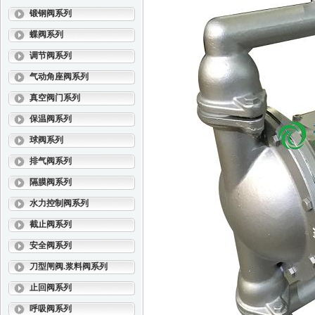
锻钢阀系列
蝶阀系列
调节阀系列
气动角座阀系列
真空阀门系列
保温阀系列
球阀系列
排气阀系列
隔膜阀系列
水力控制阀系列
截止阀系列
安全阀系列
刀型闸阀.浆料阀系列
止回阀系列
呼吸阀系列