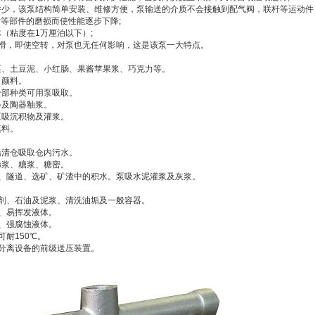
件少，该泵结构简单安装、维修方便，泵输送的介质不会接触到配气阀，联杆等运动件
等部件的磨损而使性能逐步下降;
（粘度在1万厘泊以下）;
滑，即使空转，对泵也无任何影响，这是该泵一大特点。
菜、土豆泥、小红肠、果酱苹果浆、巧克力等。
、颜料。
全部种类可用泵吸取。
器及陶器釉浆。
泵吸沉积物及灌浆。
填料。
船清仓吸取仓内污水。
稀浆、糖浆、糖密。
道、隧道、选矿、矿渣中的积水。泵吸水泥灌浆及灰浆。
蚀剂、石油及泥浆、清洗油垢及一般容器。
、易挥发液体。
、强腐蚀液体。
可耐150℃。
分离设备的前级送压装置。