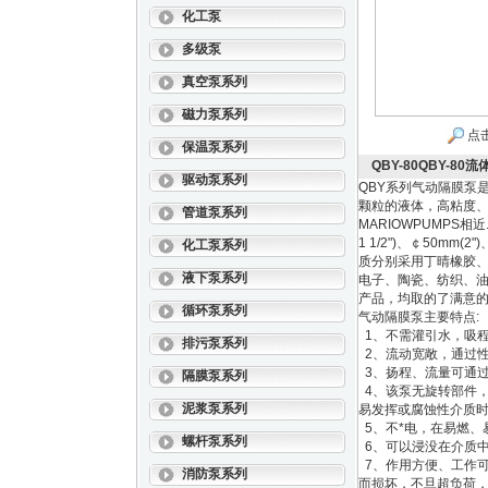
化工泵
多级泵
真空泵系列
磁力泵系列
点
保温泵系列
QBY-80QBY-8
驱动泵系列
QBY系列气动隔膜泵
颗粒的液体，高粘度、
管道泵系列
MARIOWPUMPS相近
1 1/2")、￠50mm
化工泵系列
质分别采用丁晴橡胶
液下泵系列
电子、陶瓷、纺织、
产品，均取的了满意
循环泵系列
气动隔膜泵主要特点:
1、不需灌引水，吸程高达
排污泵系列
2、流动宽敞，通过性
3、扬程、流量可通过气
隔膜泵系列
4、该泵无旋转部件，
泥浆泵系列
易发挥或腐蚀性介质时
5、不*电，在易燃、
螺杆泵系列
6、可以浸没在介质中
7、作用方便、工作
消防泵系列
而损坏，不旦超负荷，