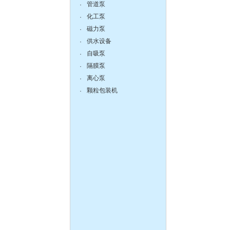
管道泵
·
化工泵
·
液下泵,耐腐蚀液下泵
磁力泵
·
供水设备
·
自吸泵
·
隔膜泵
·
离心泵
·
zX防爆无堵塞自吸泵
颗粒包装机
·
DBY304不锈钢电动隔膜泵
QBY塑料化工隔膜泵