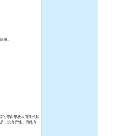
IH型不锈钢耐腐蚀化工离心
泵
隔膜。
CQ系列耐腐蚀化工磁力泵
离心泵:ISG系列单级单吸立
式管道离心泵
膜的弯曲形状从而延长其
物质，没有弹性，因此有一
液下泵,耐腐蚀液下泵