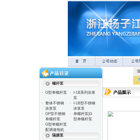
螺杆泵
·
·
G型单螺杆泵
I-1B系列浓浆
泵
·
·
整体不锈钢
I-1B型不锈钢
浓浆泵
浓浆泵
·
·
GF型不锈钢
单螺杆泵|G
单螺杆泵
型单螺杆泵
·
G型单螺杆泵
配调速电机
隔膜泵