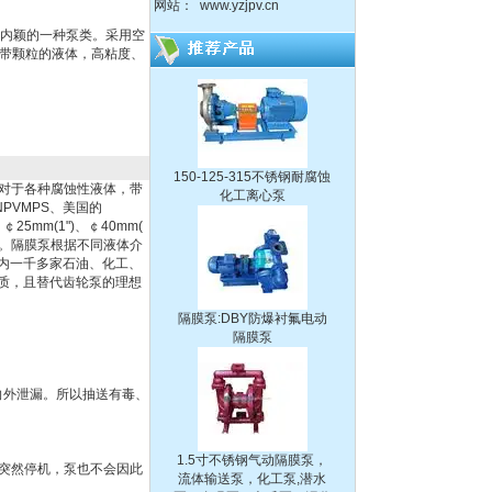
网站：
www.yzjpv.cn
QBY塑料化工隔膜泵
国内颖的一种泵类。采用空
带颗粒的液体，高粘度、
150-125-315不锈钢耐腐蚀
化工离心泵
对于各种腐蚀性液体，带
PVMPS、美国的
25mm(1")、￠40mm(
、不锈钢。隔膜泵根据不同液体介
内一千多家石油、化工、
隔膜泵:DBY防爆衬氟电动
质，且替代齿轮泵的理想
隔膜泵
向外泄漏。所以抽送有毒、
1.5寸不锈钢气动隔膜泵，
流体输送泵，化工泵,潜水
泵、自吸泵、杂质泵、泥浆
突然停机，泵也不会因此
泵