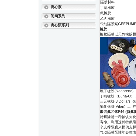
隔膜材料
离心泵
丁晴橡胶
氟橡胶
闸阀系列
乙丙橡胶
气动隔膜泵
GEEPU
离心泵系列
橡胶
橡胶隔膜以天然橡胶
氯丁橡胶(Neopre
丁晴橡胶（Buna-U
三元橡胶(3 Dollar
氟化橡胶(Viton)
聚四氟乙烯F46 (特氟隆 T
特氟隆是一种被认为
寿命。利用这种特氟隆
个支撑隔膜来提供支
气动隔膜泵性能参数