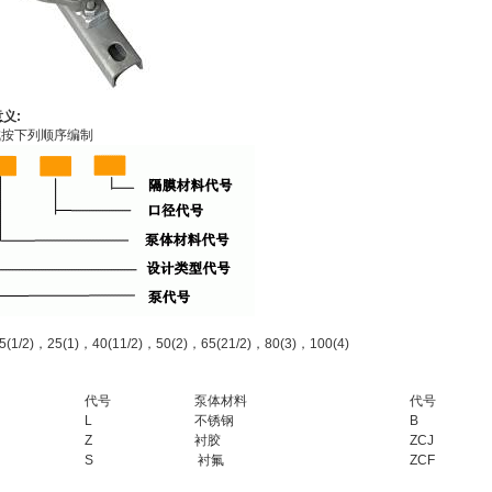
义:
成按下列顺序编制
/2)，25(1)，40(11/2)，50(2)，65(21/2)，80(3)，100(4)
代号
泵体材料
代号
L
不锈钢
B
Z
衬胶
ZCJ
S
衬氟
ZCF