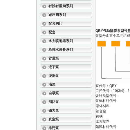
衬胶衬里阀系列
减压阀系列
配套阀门
QBY气动隔膜泵型号意
配套
泵型号由五个单元组
水力喷射器系列
给排水设备系列
管道泵
液下泵
漩涡泵
油泵
泵代号：QBY
口径代号：10(3/4)，15(1
自吸泵
设计类型代号：
泵体材料代号
消防泵
泵体材料
磁力泵
铝合金
铸铁
真空泵
工程塑料
隔膜材料代号
排污泵