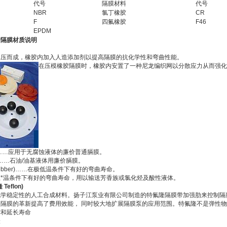
代号
隔膜材料
代号
NBR
氯丁橡胶
CR
F
四氟橡胶
F46
EPDM
MP隔膜材质说明
模压而成，橡胶内加入人造添加剂以提高隔膜的抗化学性和弯曲性能。
在压模橡胶隔膜时，橡胶内安置了一种尼龙编织网以分散应力从而强化
ne)……应用于无腐蚀液体的廉价普通膈膜。
）……石油/油基液体用廉价膈膜。
s Rubber)……在极低温条件下有好的弯曲寿命。
……在*温条件下有好的弯曲寿命，用以输送芳香族或氯化烃及酸性液体。
eflon)
化学稳定性的人工合成材料。扬子江泵业有限公司制造的特氟隆隔膜带加强肋来控制隔
隔膜的革新提高了费用效能， 同时较大地扩展隔膜泵的应用范围。特氟隆不是弹性
撑和延长寿命
表