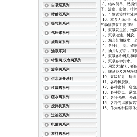
8、结构简单、易损
自吸泵系列
子、活塞、齿轮、叶片
喷射器系列
9、可输送较粘的液体
10、本泵无须用油润
曝气机系列
气动隔膜泵主要用途
1、泵吸花生酱、泡
气压罐系列
2、泵吸油漆、树胶
3、粘合剂和胶水、
旋涡泵系列
4、各种瓦、瓷、砖
5、油井钻好后，用
油泵系列
6、泵吸各种乳剂和
针型阀.仪表阀系列
7、泵吸各种污水。
8、用泵为油轮，驳
旋塞阀系列
9、啤酒花及发酵粉
10、泵吸矿井、坑
供水设备系列
11、各种橡胶浆。
12、各种磨料、腐
柱塞阀系列
13、各种剧毒、易燃
疏水阀系列
14、各种强酸、强碱
15、各种高温液体高
搅拌机系列
16、作为各种固液体
过滤器系列
电磁阀系列
放料阀系列