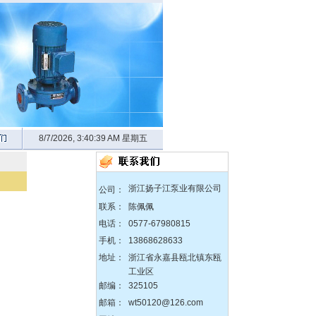
8/7/2026, 3:40:40 AM 星期五
zX防爆无堵塞自吸泵
浙江扬子江泵业有限公司
公司：
联系：
陈佩佩
电话：
0577-67980815
DBY304不锈钢电动隔膜泵
手机：
13868628633
地址：
浙江省永嘉县瓯北镇东瓯
工业区
邮编：
325105
邮箱：
wt50120@126.com