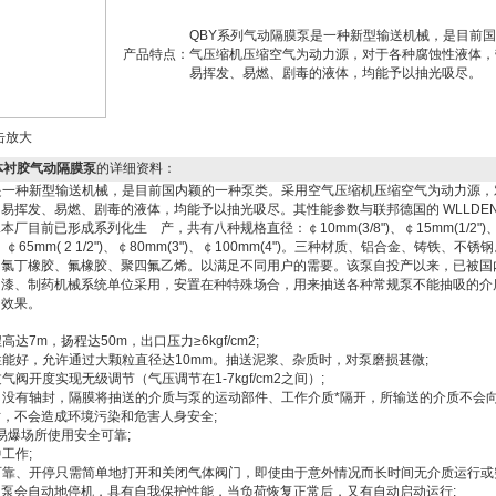
QBY系列气动隔膜泵是一种新型输送机械，是目前
产品特点：
气压缩机压缩空气为动力源，对于各种腐蚀性液体，
易挥发、易燃、剧毒的液体，均能予以抽光吸尽。
击放大
0流体衬胶气动隔膜泵
的详细资料：
是一种新型输送机械，是目前国内颖的一种泵类。采用空气压缩机压缩空气为动力源，
易挥发、易燃、剧毒的液体，均能予以抽光吸尽。其性能参数与联邦德国的 WLLDEN
.本厂目前已形成系列化生 产，共有八种规格直径：￠10mm(3/8")、￠15mm(1/2")、￠
(2")、￠65mm( 2 1/2")、￠80mm(3")、￠100mm(4")。三种材质、铝合金、铸铁
、氯丁橡胶、氟橡胶、聚四氟乙烯。以满足不同用户的需要。该泵自投产以来，已被国
油漆、制药机械系统单位采用，安置在种特殊场合，用来抽送各种常规泵不能抽吸的介
的效果。
7m，扬程达50m，出口压力≥6kgf/cm2;
能好，允许通过大颗粒直径达10mm。抽送泥浆、杂质时，对泵磨损甚微;
阀开度实现无级调节（气压调节在1-7kgf/cm2之间）;
没有轴封，隔膜将抽送的介质与泵的运动部件、工作介质*隔开，所输送的介质不会
，不会造成环境污染和危害人身安全;
易爆场所使用安全可靠;
工作;
可靠、开停只需简单地打开和关闭气体阀门，即使由于意外情况而长时间无介质运行或
泵会自动地停机，具有自我保护性能，当负荷恢复正常后，又有自动启动运行;