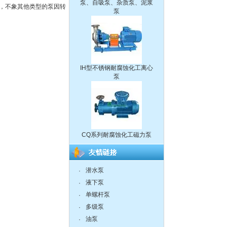
，不象其他类型的泵因转
IH型不锈钢耐腐蚀化工离心
泵
CQ系列耐腐蚀化工磁力泵
潜水泵
·
离心泵:ISG系列单级单吸立
液下泵
·
式管道离心泵
单螺杆泵
·
多级泵
·
油泵
·