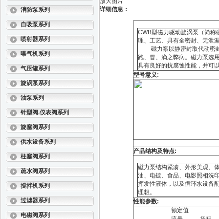
放大图片
详细信息：
消防泵系列
自吸泵系列
CWB型磁力驱动旋涡泵（简称
喷射器系列
理、工艺、具有全密封、无泄
磁力泵以静密封取代动密封，
曝气机系列
跑、冒、滴之弊病。磁力泵选
具有良好的抗腐蚀性能，并可
气压罐系列
型号意义:
旋涡泵系列
油泵系列
针型阀.仪表阀系列
旋塞阀系列
供水设备系列
产品结构及特点:
柱塞阀系列
磁力泵结构紧凑、外形美观、
疏水阀系列
油、电镀、食品、电影照相洗
挥发性液体，以及循环水设备
搅拌机系列
理想。
过滤器系列
性能参数:
额定值
电磁阀系列