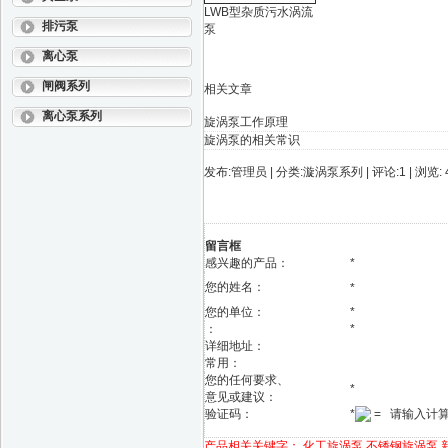
LWB型杂质污水涡流
排污泵
泵
离心泵
闸阀系列
相关文章
离心泵系列
旋涡泵工作原理
旋涡泵的相关常识
发布:管理员 | 分类:漩涡泵系列 | 评论:1 | 浏览: 
留言框
感兴趣的产品：
*
您的姓名：
*
您的单位：
*
：
*
详细地址：
常用：
您的任何要求、
*
意见或建议：
验证码：
*
= 请输入计
产品相关关键字：
化工旋涡泵
不锈钢旋涡泵