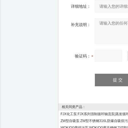
详细地址：
补充说明：
验证码：
相关同类产品：
FJX化工泵:FJX系列强制循环轴流泵|蒸发循
ZW型自吸泵:ZW型不锈钢316L防爆自吸排
WQK/QG带排污泵:WQK/QG带不锈钢刀切