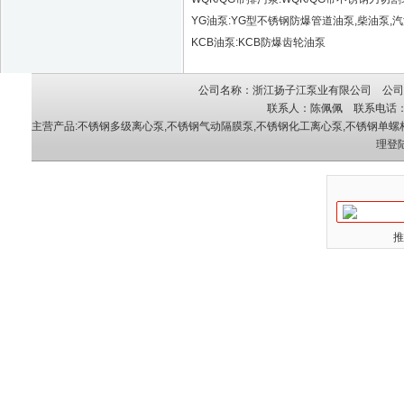
YG油泵:YG型不锈钢防爆管道油泵,柴油泵,汽
KCB油泵:KCB防爆齿轮油泵
公司名称：浙江扬子江泵业有限公司 公司地
联系人：陈佩佩 联系电话：05
主营产品:
不锈钢多级离心泵
,
不锈钢气动隔膜泵
,
不锈钢化工离心泵
,
不锈钢单螺
理登
推