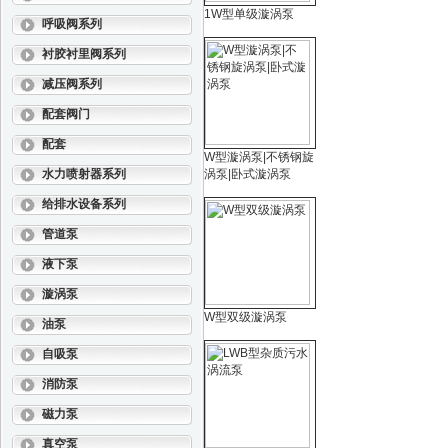
1W型单级漩涡泵
呼吸阀系列
衬胶衬里阀系列
减压阀系列
配套阀门
配套
W型漩涡泵|不锈钢旋
水力喷射器系列
涡泵|卧式漩涡泵
给排水设备系列
管道泵
液下泵
漩涡泵
W型双级漩涡泵
油泵
自吸泵
消防泵
磁力泵
真空泵