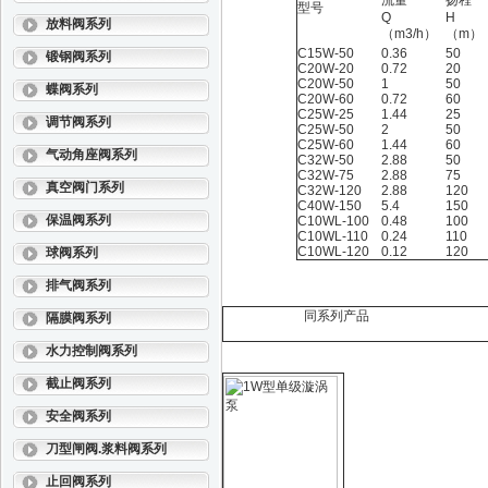
流量
扬程
型号
Q
H
放料阀系列
（m3/h）
（m）
C15W-50
0.36
50
锻钢阀系列
C20W-20
0.72
20
C20W-50
1
50
蝶阀系列
C20W-60
0.72
60
C25W-25
1.44
25
调节阀系列
C25W-50
2
50
C25W-60
1.44
60
气动角座阀系列
C32W-50
2.88
50
C32W-75
2.88
75
真空阀门系列
C32W-120
2.88
120
C40W-150
5.4
150
保温阀系列
C10WL-100
0.48
100
C10WL-110
0.24
110
C10WL-120
0.12
120
球阀系列
排气阀系列
同系列产品
隔膜阀系列
水力控制阀系列
截止阀系列
安全阀系列
刀型闸阀.浆料阀系列
止回阀系列