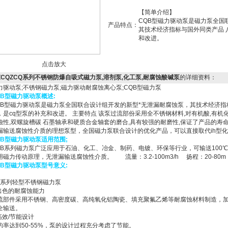
【简单介绍】
CQB型磁力驱动泵是磁力泵全国
产品特点：
其技术经济指标与国外同类产品 
和改进。
点击放大
ZCQZCQ系列不锈钢防爆自吸式磁力泵,溶剂泵,化工泵,耐腐蚀酸碱泵
的详细资料：
力驱动泵;不锈钢磁力泵;磁力驱动耐腐蚀离心泵;CQB型磁力泵
QB型
磁力驱动泵
概述:
QB型磁力驱动泵是磁力泵全国联合设计组开发的新型*无泄漏耐腐蚀泵，其技术经济指
，是cq型泵的补充和改进。 主要特点 该泵过流部份采用全不锈钢材料,对有机酸,有机
蚀性,双螺旋槽碳 石墨轴承和硬质合金轴套的磨合,具有较强的耐磨性,保证了产品的寿
漏输送腐蚀性介质的理想泵型，全国磁力泵联合设计的优化产品，可以直接取代ih型
QB型
磁力驱动泵
适用范围;
QB系列磁力泵广泛应用于石油、化工、冶金、制药、电镀、环保等行业，可输送1
用磁力传动原理，无泄漏输送腐蚀性介质。 流量：3.2-100m3/h 扬程：20-80m 
QB型
磁力驱动泵
型号意义:
Q系列轻型不锈钢磁力泵
.出色的耐腐蚀能力
流部件采用不锈钢、高密度碳、高纯氧化铝陶瓷、填充聚氟乙烯等耐腐蚀材料制造，
全输送。
.高效/节能设计
的率达到50-55%，泵的设计过程充分考虑了节能。