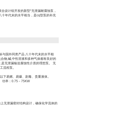
联合设计组开发的新型*无泄漏耐腐蚀泵，
八十年代末的水平相当，是cq型泵的补充
标与国外同类产品 八十年代末的水平相
化合物,碱,中性溶液和多种气体都有良好的
命,是无泄漏输送腐蚀性介质的理想泵。 无
化工流程泵。
00℃以下易燃、易爆、剧毒、贵重液体。
功率：0.75－75KW
加上无泄漏密封结构设计，确保化学流体的