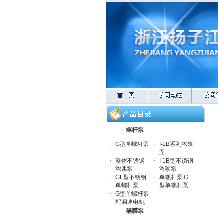
螺杆泵
·
·
G型单螺杆泵
I-1B系列浓浆
泵
·
·
整体不锈钢
I-1B型不锈钢
浓浆泵
浓浆泵
·
·
GF型不锈钢
单螺杆泵|G
单螺杆泵
型单螺杆泵
·
G型单螺杆泵
配调速电机
隔膜泵