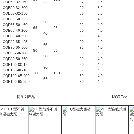
CQB50-32-160
32
32
3.5
CQB50-32-200
50
3.5
CQB50-32-250
80
3.5
CQB65-50-125
20
4.0
50
CQB65-50-160
32
4.0
65
25
CQB65-40-200
50
4.0
40
CQB65-40-250
80
4.0
CQB80-65-125
20
4.0
65
CQB80-65-160
32
4.0
80
50
CQB80-50-200
50
4.0
50
CQB80-50-250
80
4.0
CQB100-80-125
20
4.0
80
CQB100-80-160
32
4.0
100
100
CQB100-65-200
50
4.0
65
CQB100-65-250
80
4.0
同系列产品
MORE>>