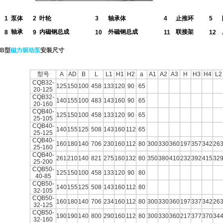
1
泵体
2
叶轮
3
轴承体
4
止推环
5
轴承
内磁钢总成
外磁钢总成
联接架
8
9
10
11
12
QB型
磁力驱动泵
安装尺寸
型号
A
AD
B
L
L1
H1
H2
a
A1
A2
A3
H
H3
H4
L2
CQB32-
125
150
100
458
133
120
90
65
20-125
CQB32-
140
155
100
483
143
160
90
65
20-160
CQB40-
125
150
100
458
133
120
90
65
25-105
CQB40-
140
155
125
508
143
160
112
65
25-125
CQB40-
160
180
140
706
230
160
112
80
300
330
360
197
357
342
26
25-160
CQB40-
261
210
140
821
275
160
132
80
350
380
410
232
392
415
32
25-200
CQB50-
125
150
100
458
133
120
90
80
40-85
CQB50-
140
155
125
508
143
160
112
80
32-105
CQB50-
160
180
140
706
234
160
112
80
300
330
360
197
337
342
26
32-125
CQB50-
190
190
140
800
290
160
112
80
300
330
360
217
377
370
34
32-160