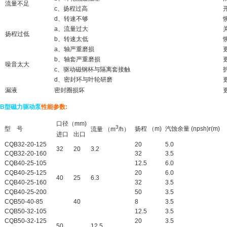
流量不足
c、扬程过高
开
d、转速不够
恢
a、流量过大
关
扬程过低
b、转速太低
恢
a、轴严重磨损
更
b、轴套严重磨损
更
噪音太大
c、驱动磁钢杯与隔离套接触
拆
d、密封环与叶轮研磨
更
漏液
密封圈损坏
更
QB型
磁力驱动泵
性能参数:
口径（mm)
3
型 号
扬程 （m)
汽蚀余量 (npsh)r(m)
流量 （m
/h）
进口
出口
CQB32-20-125
20
5.0
32
20
3.2
CQB32-20-160
32
3.5
CQB40-25-105
12.5
6.0
CQB40-25-125
20
6.0
40
25
6.3
CQB40-25-160
32
3.5
CQB40-25-200
50
3.5
CQB50-40-85
40
8
3.5
CQB50-32-105
12.5
3.5
CQB50-32-125
20
3.5
50
12.5