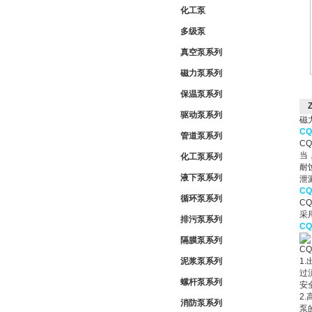
化工泵
多级泵
真空泵系列
磁力泵系列
保温泵系列
驱动泵系列
磁
C
管道泵系列
C
当
化工泵系列
耐
液下泵系列
泄
C
循环泵系列
C
采
排污泵系列
C
隔膜泵系列
C
泥浆泵系列
1
过
螺杆泵系列
安
2
消防泵系列
泵