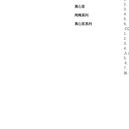
2
离心泵
3
4
闸阀系列
5
离心泵系列
6
C
1
2
3
4
入
5
6
7
如