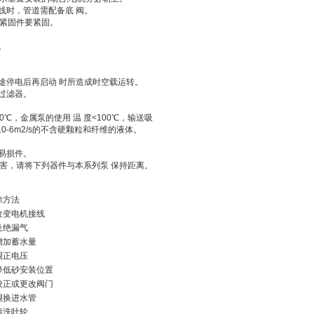
线时，管道需配备底 阀。
紧固件要紧固。
。
途停电后再启动 时所造成时空载运转。
过滤器。
，金属泵的使用 温 度<100℃，输送吸
 10-6m2/s的不含硬颗粒和纤维的液体。
易损件。
害，请将下列器件与本系列泵 保持距离。
除方法
变电机接线
绝漏气
加蓄水量
正电压
低砂安装位置
正或更改阀门
换进水管
洗叶轮