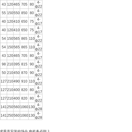
4-
5
43
120
465
705
80
ф22
4-
7
55
150
550
850
80
ф22
4-
4
40
120
410
650
75
ф17
4-
4
40
120
410
650
75
ф17
4-
2
54
150
565
865
110
ф22
4-
5
54
150
565
865
110
ф22
4-
5
43
120
465
705
80
ф17
4-
3
98
210
395
815
90
ф22
4-
1
50
210
450
870
90
ф22
4-
6
127
210
490
910
110
ф22
4-
8
127
210
400
820
80
ф17
4-
8
127
210
400
820
80
ф22
4-
2
141
250
560
1060
130
ф28
4-
2
141
250
560
1060
130
ф28
求垂直安装的场合,电机务必朝上。