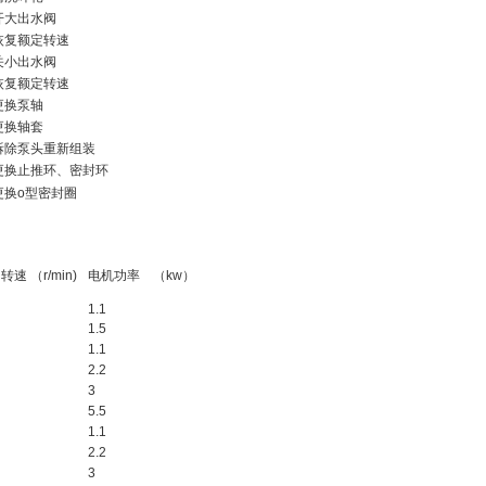
大出水阀
复额定转速
小出水阀
复额定转速
换泵轴
换轴套
除泵头重新组装
换止推环、密封环
换o型密封圈
转速 （r/min)
电机功率 （kw）
1.1
1.5
1.1
2.2
3
5.5
1.1
2.2
3