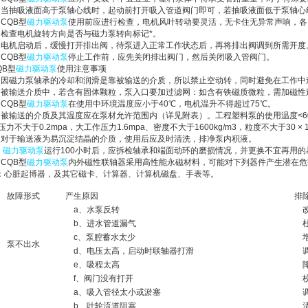
、当抽吸液面高于泵轴心线时，起动前打开吸入管道阀门即可，若抽吸液面低于泵轴心
、CQB型
磁力驱动泵
使用前应进行检查，电机风叶转动要灵活，无卡住无异常声响，各
、检查电机旋转方向是否与磁力泵转向标记*。
、电机启动后，缓慢打开排出阀，待泵进入正常工作状态后，再将排出阀调到所需开度
、CQB型
磁力驱动泵
停止工作前，应先关闭排出阀门，然后关闭吸入管阀门。
QB型
磁力驱动泵
使用注意事项
、因磁力泵轴承的冷却和润滑是靠被输送的介质，所以禁止空动转，同时避免在工作中
、被输送介质中，若含有固体颗粒，泵入口要加过滤网：如含有铁磁质微粒，需加磁性
、CQB型
磁力驱动泵
在使用中环境温度应小于40℃，电机温升不得超过75℃。
、被输送的介质及其温度应在泵材允许范围内（详见附表）。工程塑料泵的使用温度<60℃
 压力不大于0.2mpa，大工作压力1.6mpa、密度不大于1600kg/m3，粒度不大于30 ×
、对于输送液为易沉淀结晶的介质，使用后应及时清洗，排净泵内积液。
、
磁力驱动泵
运行100小时后，应拆检轴承和端面动环的磨损情况，并更换不宜再用的
、CQB型
磁力驱动泵
内外磁性联轴器采用高性能永磁材料，可能对下列器件产生潜在危
：心脏起博器，及其它磁卡、计算器、计算机磁盘、手表等。
故障形式
产生原因
排
a、水泵反转
改
b、进水管道漏气
杜
c、泵腔蓄水太少
增
泵不出水
d、电压太高，启动时联轴器打滑
调
e、吸程太高
降
f、阀门没有打开
校
a、吸入管径太小或淤塞
调
b、叶轮流道阻塞
清