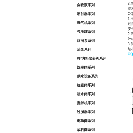
3
自吸泵系列
结
C
喷射器系列
1
曝气机系列
过
安
气压罐系列
2
叶
旋涡泵系列
3
结
油泵系列
C
针型阀.仪表阀系列
旋塞阀系列
供水设备系列
柱塞阀系列
疏水阀系列
搅拌机系列
过滤器系列
电磁阀系列
放料阀系列