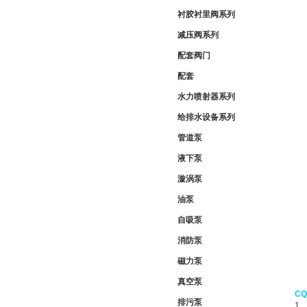
衬胶衬里阀系列
减压阀系列
配套阀门
配套
水力喷射器系列
给排水设备系列
管道泵
液下泵
漩涡泵
油泵
自吸泵
消防泵
磁力泵
真空泵
C
排污泵
1