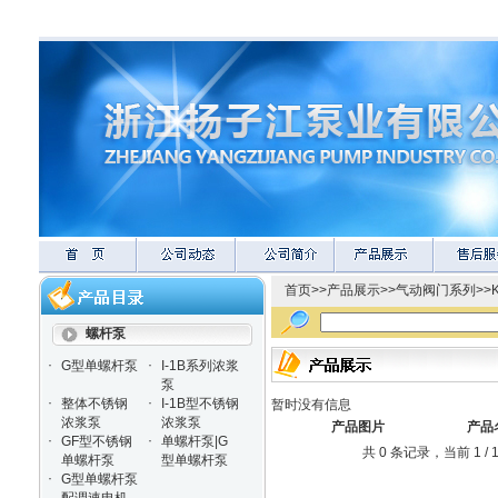
首页
>>
产品展示
>>
气动阀门系列
>>
螺杆泵
·
·
G型单螺杆泵
I-1B系列浓浆
泵
·
·
整体不锈钢
I-1B型不锈钢
暂时没有信息
浓浆泵
浓浆泵
产品图片
产品
·
·
GF型不锈钢
单螺杆泵|G
共 0 条记录，当前 1 
单螺杆泵
型单螺杆泵
·
G型单螺杆泵