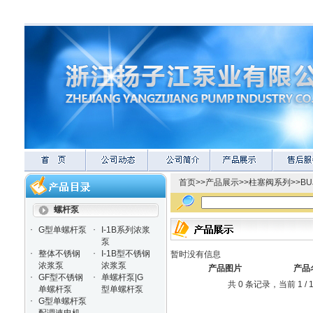
首页
>>
产品展示
>>
柱塞阀系列
>>
BU
螺杆泵
·
·
G型单螺杆泵
I-1B系列浓浆
泵
·
·
整体不锈钢
I-1B型不锈钢
暂时没有信息
浓浆泵
浓浆泵
产品图片
产品
·
·
GF型不锈钢
单螺杆泵|G
共 0 条记录，当前 1 
单螺杆泵
型单螺杆泵
·
G型单螺杆泵