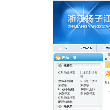
阀
螺杆泵
·
·
G型单螺杆泵
I-1B系列浓浆
泵
·
·
整体不锈钢
I-1B型不锈钢
暂
浓浆泵
浓浆泵
·
·
GF型不锈钢
单螺杆泵|G
单螺杆泵
型单螺杆泵
·
G型单螺杆泵
配调速电机
隔膜泵