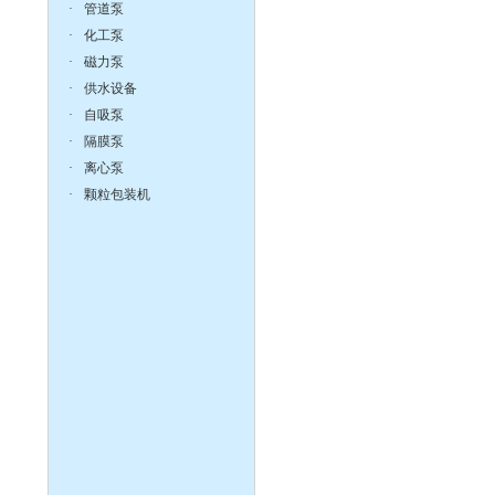
·
管道泵
·
化工泵
·
磁力泵
·
供水设备
CQ系列耐腐蚀化工磁力
·
自吸泵
泵
·
隔膜泵
·
离心泵
·
颗粒包装机
离心泵:ISG系列单级单吸
立式管道离心泵
液下泵,耐腐蚀液下泵