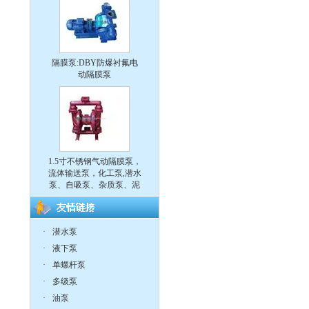
隔膜泵:DBY防爆衬氟电
动隔膜泵
1.5寸不锈钢气动隔膜泵，
流体输送泵，化工泵,潜水
泵、自吸泵、杂质泵、泥
浆泵
·
潜水泵
·
液下泵
·
单螺杆泵
IH型不锈钢耐腐蚀化工离
·
多级泵
心泵
·
油泵