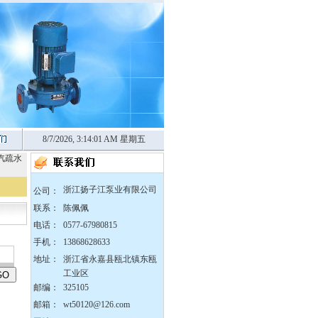
8/7/2026, 3:14:01 AM 星期五
蒸汽疏水
浙江扬子江泵业有限公司
公司：
联系：
陈佩佩
电话：
0577-67980815
手机：
13868628633
地址：
浙江省永嘉县瓯北镇东瓯
工业区
邮编：
325105
zX防爆无堵塞自吸泵
邮箱：
wt50120@126.com