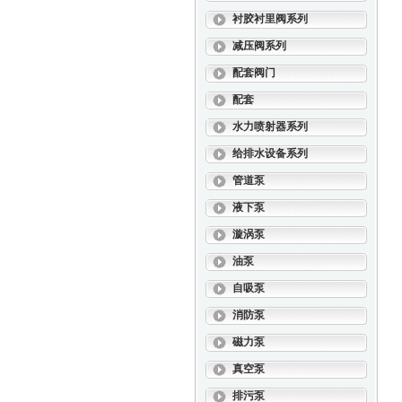
衬胶衬里阀系列
减压阀系列
配套阀门
配套
水力喷射器系列
给排水设备系列
管道泵
液下泵
漩涡泵
油泵
自吸泵
消防泵
磁力泵
真空泵
排污泵