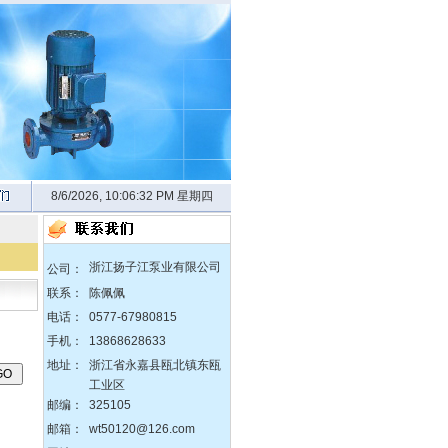
8/6/2026, 10:06:32 PM 星期四
浙江扬子江泵业有限公司
公司：
联系：
陈佩佩
电话：
0577-67980815
手机：
13868628633
地址：
浙江省永嘉县瓯北镇东瓯
zX防爆无堵塞自吸泵
工业区
邮编：
325105
邮箱：
wt50120@126.com