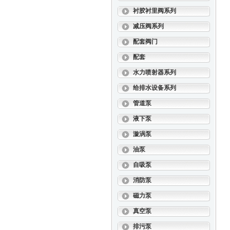
衬胶衬里阀系列
减压阀系列
配套阀门
配套
水力喷射器系列
给排水设备系列
管道泵
液下泵
漩涡泵
油泵
自吸泵
消防泵
磁力泵
真空泵
排污泵