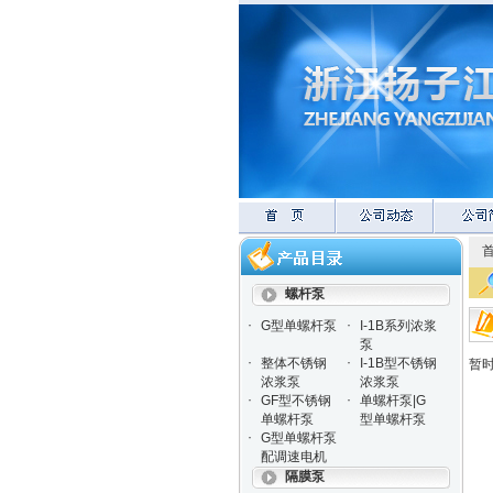
螺杆泵
·
·
G型单螺杆泵
I-1B系列浓浆
泵
·
·
整体不锈钢
I-1B型不锈钢
暂
浓浆泵
浓浆泵
·
·
GF型不锈钢
单螺杆泵|G
单螺杆泵
型单螺杆泵
·
G型单螺杆泵
配调速电机
隔膜泵