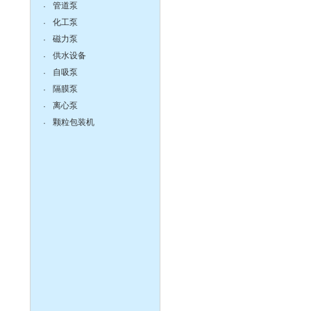
管道泵
·
化工泵
·
磁力泵
·
离心泵:ISG系列单级单吸立
供水设备
·
式管道离心泵
自吸泵
·
隔膜泵
·
离心泵
·
颗粒包装机
·
液下泵,耐腐蚀液下泵
zX防爆无堵塞自吸泵
DBY304不锈钢电动隔膜泵