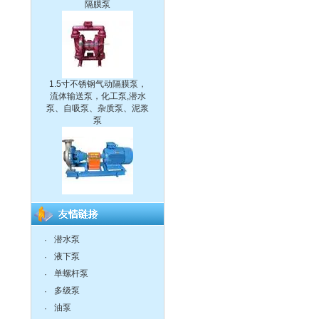
1.5寸不锈钢气动隔膜泵，
流体输送泵，化工泵,潜水
泵、自吸泵、杂质泵、泥浆
泵
IH型不锈钢耐腐蚀化工离心
泵
潜水泵
·
液下泵
·
单螺杆泵
·
CQ系列耐腐蚀化工磁力泵
多级泵
·
油泵
·